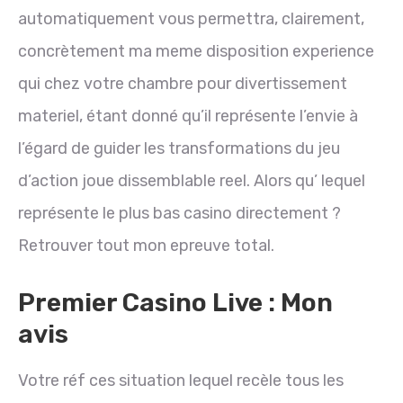
automatiquement vous permettra, clairement,
concrètement ma meme disposition experience
qui chez votre chambre pour divertissement
materiel, étant donné qu’il représente l’envie à
l’égard de guider les transformations du jeu
d’action joue dissemblable reel. Alors qu’ lequel
représente le plus bas casino directement ?
Retrouver tout mon epreuve total.
Premier Casino Live : Mon
avis
Votre réf ces situation lequel recèle tous les