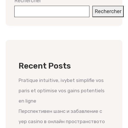
Rechercher
Rechercher
Recent Posts
Pratique intuitive, ivybet simplifie vos
paris et optimise vos gains potentiels
en ligne
Перспективен шанс и забавление с
yep casino в онлайн пространството