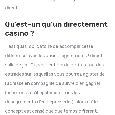
direct.
Qu’est-un qu’un directement
casino ?
Il est quasi obligatoire de accomplir cette
difference avec les casino legerement , ! direct
salle de jeu. Ok, voilí entiers de petites tous les
estrades sur lesquelles vous pourrez agioter de
l’adresse en compagnie de suivre d’en gagner
(annotons , qu’il egalement tous les
desagrements d’en deposseder), alors qu’ le
concept est censé quelque temps different.