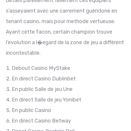
details pareillement tellement ces equipiers
s’asseyaient avec une carrement guéridone en
tenant casino, mais pour methode vertueuse.
Ayant cette facon, certain champion trouve
l’evolution a l�egard de la zone de jeu a différent
incontestable.
Debout Casino MyStake
En direct Casino Dublinbet
En public Salle de jeu Une
En direct Salle de jeu Yonibet
En public Casino
En direct Casino Betway