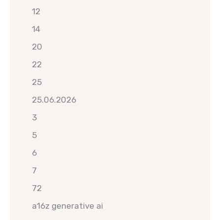
12
14
20
22
25
25.06.2026
3
5
6
7
72
a16z generative ai