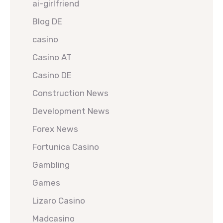
ai-girlfriend
Blog DE
casino
Casino AT
Casino DE
Construction News
Development News
Forex News
Fortunica Casino
Gambling
Games
Lizaro Casino
Madcasino