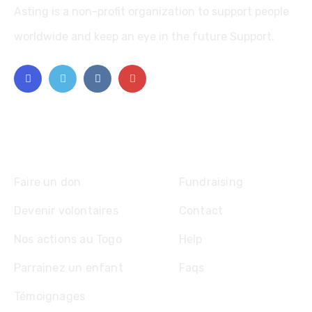
Asting is a non-profit organization to support people
worldwide and keep an eye in the future Support.
Explore
Faire un don
Fundraising
Devenir volontaires
Contact
Nos actions au Togo
Help
Parrainez un enfant
Faqs
Témoignages