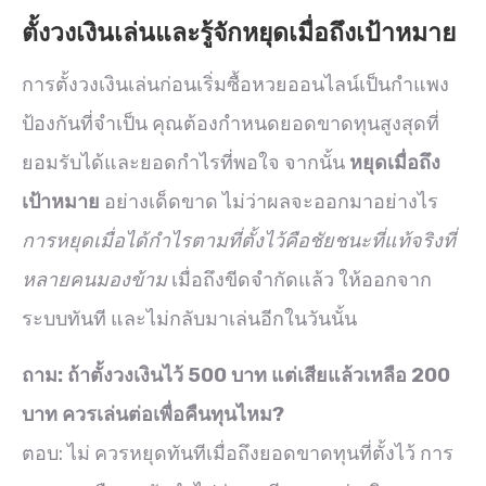
ตั้งวงเงินเล่นและรู้จักหยุดเมื่อถึงเป้าหมาย
การตั้งวงเงินเล่นก่อนเริ่มซื้อหวยออนไลน์เป็นกำแพง
ป้องกันที่จำเป็น คุณต้องกำหนดยอดขาดทุนสูงสุดที่
ยอมรับได้และยอดกำไรที่พอใจ จากนั้น
หยุดเมื่อถึง
เป้าหมาย
อย่างเด็ดขาด ไม่ว่าผลจะออกมาอย่างไร
การหยุดเมื่อได้กำไรตามที่ตั้งไว้คือชัยชนะที่แท้จริงที่
เมื่อถึงขีดจำกัดแล้ว ให้ออกจาก
หลายคนมองข้าม
ระบบทันที และไม่กลับมาเล่นอีกในวันนั้น
ถาม: ถ้าตั้งวงเงินไว้ 500 บาท แต่เสียแล้วเหลือ 200
บาท ควรเล่นต่อเพื่อคืนทุนไหม?
ตอบ: ไม่ ควรหยุดทันทีเมื่อถึงยอดขาดทุนที่ตั้งไว้ การ