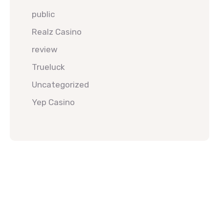
public
Realz Casino
review
Trueluck
Uncategorized
Yep Casino