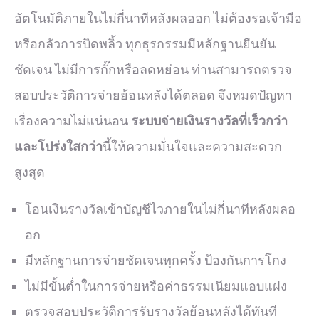
อัตโนมัติภายในไม่กี่นาทีหลังผลออก ไม่ต้องรอเจ้ามือ
หรือกลัวการบิดพลิ้ว ทุกธุรกรรมมีหลักฐานยืนยัน
ชัดเจน ไม่มีการกั๊กหรือลดหย่อน ท่านสามารถตรวจ
สอบประวัติการจ่ายย้อนหลังได้ตลอด จึงหมดปัญหา
เรื่องความไม่แน่นอน
ระบบจ่ายเงินรางวัลที่เร็วกว่า
และโปร่งใสกว่า
นี้ให้ความมั่นใจและความสะดวก
สูงสุด
โอนเงินรางวัลเข้าบัญชีไวภายในไม่กี่นาทีหลังผลอ
อก
มีหลักฐานการจ่ายชัดเจนทุกครั้ง ป้องกันการโกง
ไม่มีขั้นต่ำในการจ่ายหรือค่าธรรมเนียมแอบแฝง
ตรวจสอบประวัติการรับรางวัลย้อนหลังได้ทันที