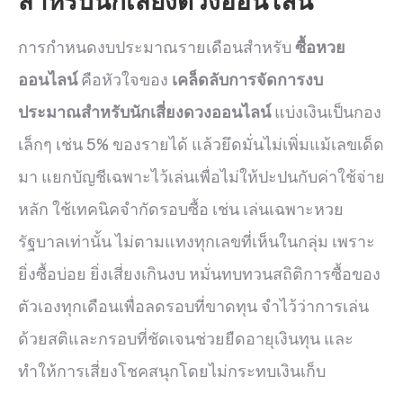
สำหรับนักเสี่ยงดวงออนไลน์
การกำหนดงบประมาณรายเดือนสำหรับ
ซื้อหวย
ออนไลน์
คือหัวใจของ
เคล็ดลับการจัดการงบ
ประมาณสำหรับนักเสี่ยงดวงออนไลน์
แบ่งเงินเป็นกอง
เล็กๆ เช่น 5% ของรายได้ แล้วยึดมั่นไม่เพิ่มแม้เลขเด็ด
มา แยกบัญชีเฉพาะไว้เล่นเพื่อไม่ให้ปะปนกับค่าใช้จ่าย
หลัก ใช้เทคนิคจำกัดรอบซื้อ เช่น เล่นเฉพาะหวย
รัฐบาลเท่านั้น ไม่ตามแทงทุกเลขที่เห็นในกลุ่ม เพราะ
ยิ่งซื้อบ่อย ยิ่งเสี่ยงเกินงบ หมั่นทบทวนสถิติการซื้อของ
ตัวเองทุกเดือนเพื่อลดรอบที่ขาดทุน จำไว้ว่าการเล่น
ด้วยสติและกรอบที่ชัดเจนช่วยยืดอายุเงินทุน และ
ทำให้การเสี่ยงโชคสนุกโดยไม่กระทบเงินเก็บ