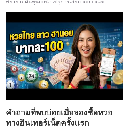
พยายามคืนทุนมักนำไปสู่การเสียมากกว่าเดิม
คำถามที่พบบ่อยเมื่อลองซื้อหวย
ทางอินเทอร์เน็ตครั้งแรก