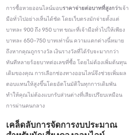
การซื้อหวยออนไลน์มอบ
ราคาจ่ายต่อบาทที่สูงกว่า
เจ้า
มือทั่วไปอย่างเห็นได้ชัด โดยเว็บตรงมักจ่ายตั้งแต่
บาทละ 900 ถึง 950 บาท ขณะที่เจ้ามือทั่วไปให้เพียง
บาทละ 650–750 บาทเท่านั้น ความแตกต่างนี้หมาย
ถึงหากคุณถูกรางวัล เงินรางวัลที่ได้รับจะมากกว่า
ทันทีหลายร้อยบาทต่อเลขที่ซื้อ โดยไม่ต้องเพิ่มต้นทุน
เดิมของคุณ การเลือกช่องทางออนไลน์จึงช่วยเพิ่มผล
ตอบแทนให้สูงขึ้นโดยอัตโนมัติในทุกการเดิมพัน
ทำให้คุณไม่ต้องแบกรับส่วนต่างที่เสียเปรียบเหมือน
การผ่านคนกลาง
เคล็ดลับการจัดการงบประมาณ