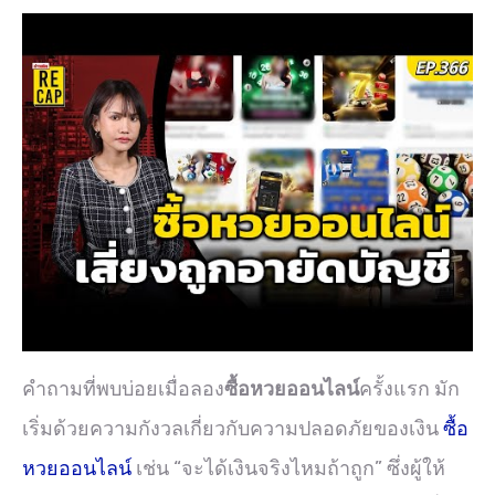
คำถามที่พบบ่อยเมื่อลอง
ซื้อหวยออนไลน์
ครั้งแรก มัก
เริ่มด้วยความกังวลเกี่ยวกับความปลอดภัยของเงิน
ซื้อ
หวยออนไลน์
เช่น “จะได้เงินจริงไหมถ้าถูก” ซึ่งผู้ให้