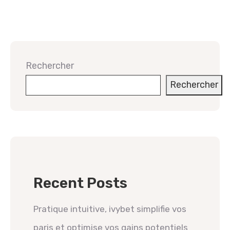
Rechercher
Rechercher
Recent Posts
Pratique intuitive, ivybet simplifie vos
paris et optimise vos gains potentiels