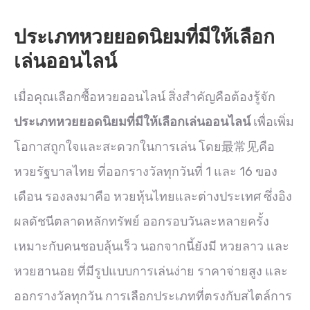
ประเภทหวยยอดนิยมที่มีให้เลือก
เล่นออนไลน์
เมื่อคุณเลือกซื้อหวยออนไลน์ สิ่งสำคัญคือต้องรู้จัก
ประเภทหวยยอดนิยมที่มีให้เลือกเล่นออนไลน์
เพื่อเพิ่ม
โอกาสถูกใจและสะดวกในการเล่น โดย最常见คือ
หวยรัฐบาลไทย ที่ออกรางวัลทุกวันที่ 1 และ 16 ของ
เดือน รองลงมาคือ หวยหุ้นไทยและต่างประเทศ ซึ่งอิง
ผลดัชนีตลาดหลักทรัพย์ ออกรอบวันละหลายครั้ง
เหมาะกับคนชอบลุ้นเร็ว นอกจากนี้ยังมี หวยลาว และ
หวยฮานอย ที่มีรูปแบบการเล่นง่าย ราคาจ่ายสูง และ
ออกรางวัลทุกวัน การเลือกประเภทที่ตรงกับสไตล์การ