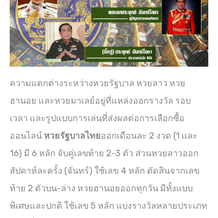
ความแตกต่างระหว่างหวยรัฐบาล หวยลาว หวย
ฮานอย และหวยมาเลย์อยู่ที่แหล่งออกรางวัล รอบ
เวลา และรูปแบบการเล่นที่ส่งผลต่อการเลือกซื้อ
ออนไลน์
หวยรัฐบาลไทย
ออกเดือนละ 2 งวด (1 และ
16) มี 6 หลัก จับคู่เลขท้าย 2-3 ตัว ส่วนหวยลาวออก
สัปดาห์ละครั้ง (จันทร์) ใช้เลข 4 หลัก ตัดสินจากเลข
ท้าย 2 ตัวบน-ล่าง หวยฮานอยออกทุกวัน มีทั้งแบบ
พิเศษและปกติ ใช้เลข 5 หลัก แบ่งรางวัลหลายประเภท