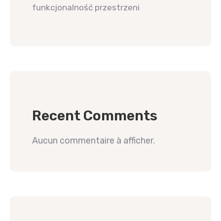
funkcjonalność przestrzeni
Recent Comments
Aucun commentaire à afficher.