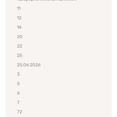
11
12
14
20
22
25
25.06.2026
3
5
6
7
72