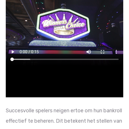
Succesvolle spelers neigen ertoe om hun bankroll
effectief te beheren. Dit betekent het stellen van