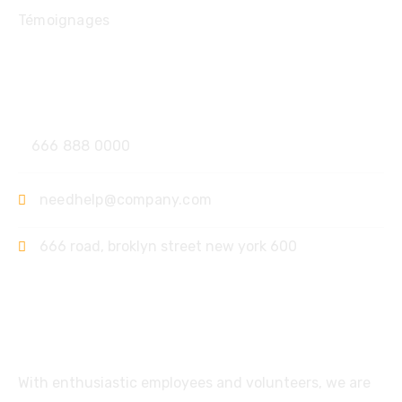
Témoignages
Contact
666 888 0000
needhelp@company.com
666 road, broklyn street new york 600
Support
With enthusiastic employees and volunteers, we are