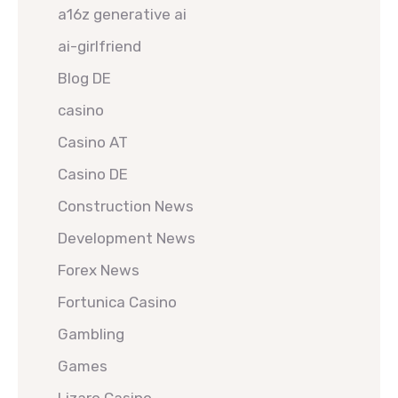
a16z generative ai
ai-girlfriend
Blog DE
casino
Casino AT
Casino DE
Construction News
Development News
Forex News
Fortunica Casino
Gambling
Games