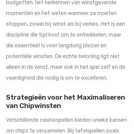
budgetten, het herkennen van winstgevende
momenten en het weten wanneer ze moeten
stoppen, zowel bij winst als bij verlies. Het is een
discipline die tijd kost om te ontwikkelen, maar
die essentieel is voor langdurig plezier en
potentiële winsten. De echte beloning ligt niet
alleen in de winst, maar ook in het spel zelf en de
vaardigheid die nodig is om te excelleren.
Strategieën voor het Maximaliseren
van Chipwinsten
Verschillende casinospellen bieden unieke kansen
om chips te verzamelen. Bij tafelspellen zoals