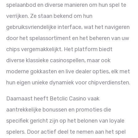
spelaanbod en diverse manieren om hun spel te
verrijken. Ze staan bekend om hun
gebruiksvriendelijke interface, wat het navigeren
door het spelassortiment en het beheren van uw
chips vergemakkelijkt. Het platform biedt
diverse klassieke casinospellen, maar ook
moderne gokkasten en live dealer opties, elk met
hun eigen unieke dynamiek voor chipverdiensten.
Daarnaast heeft Betclic Casino vaak
aantrekkelijke bonussen en promoties die
specifiek gericht zijn op het belonen van loyale
spelers. Door actief deel te nemen aan het spel