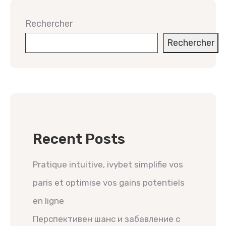
Rechercher
Rechercher
Recent Posts
Pratique intuitive, ivybet simplifie vos
paris et optimise vos gains potentiels
en ligne
Перспективен шанс и забавление с