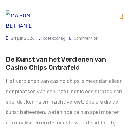
24 juin 2026
bdeskconfig
Comment off
De Kunst van het Verdienen van
Casino Chips Ontrafeld
Het verdienen van casino chips is meer dan alleen
het plaatsen van een inzet; het is een strategisch
spel dat kennis en inzicht vereist. Spelers die de
kunst beheersen, weten hoe ze hun spel moeten
maximaliseren en de meeste waarde uit hun tijd