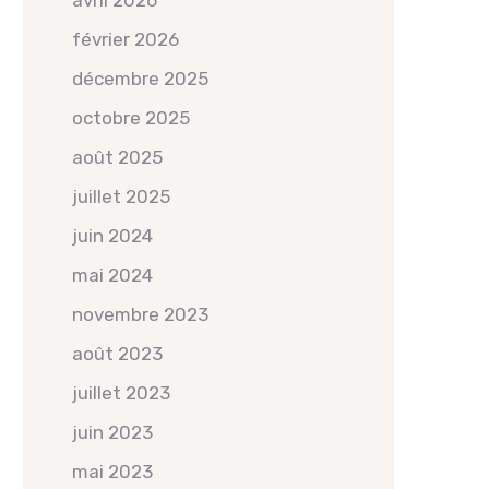
avril 2026
février 2026
décembre 2025
octobre 2025
août 2025
juillet 2025
juin 2024
mai 2024
novembre 2023
août 2023
juillet 2023
juin 2023
mai 2023