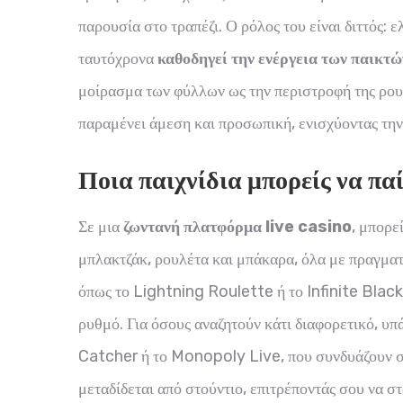
παρουσία στο τραπέζι. Ο ρόλος του είναι διττός: 
ταυτόχρονα
καθοδηγεί την ενέργεια των παικτώ
μοίρασμα των φύλλων ως την περιστροφή της ρουλ
παραμένει άμεση και προσωπική, ενισχύοντας την
Ποια παιχνίδια μπορείς να πα
Σε μια
ζωντανή πλατφόρμα live casino
, μπορε
μπλακτζάκ, ρουλέτα και μπάκαρα, όλα με πραγματ
όπως το Lightning Roulette ή το Infinite Blac
ρυθμό. Για όσους αναζητούν κάτι διαφορετικό, υ
Catcher ή το Monopoly Live, που συνδυάζουν στ
μεταδίδεται από στούντιο, επιτρέποντάς σου να στο