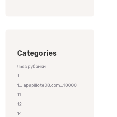
Categories
! Без рубрики
1
1_lapapillote08.com_10000
11
12
14