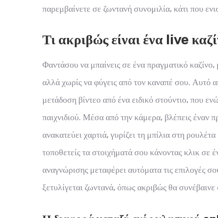
παρεμβαίνετε σε ζωντανή συνομιλία, κάτι που ενισ
Τι ακριβώς είναι ένα live καζ
Φαντάσου να μπαίνεις σε ένα πραγματικό καζίνο, 
αλλά χωρίς να φύγεις από τον καναπέ σου. Αυτό α
μετάδοση βίντεο από ένα ειδικό στούντιο, που εν
παιχνιδιού. Μέσα από την κάμερα, βλέπεις έναν πρ
ανακατεύει χαρτιά, γυρίζει τη μπίλια στη ρουλέτα
τοποθετείς τα στοιχήματά σου κάνοντας κλικ σε έν
αναγνώρισης μεταφέρει αυτόματα τις επιλογές σου
ξετυλίγεται ζωντανά, όπως ακριβώς θα συνέβαινε 