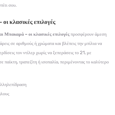
πίτι σου.
οι κλασικές επιλογές
ι Μπακαρά – οι κλασικές επιλογές
προσφέρουν άμεση
άρεις σε αριθμούς ή χρώματα και βλέπεις την μπίλια να
ερδίσεις τον ντίλερ χωρίς να ξεπεράσεις το 21, με
ε παίκτη, τραπεζίτη ή ισοπαλία, περιμένοντας το καλύτερο
αλληλεπίδραση
αλους