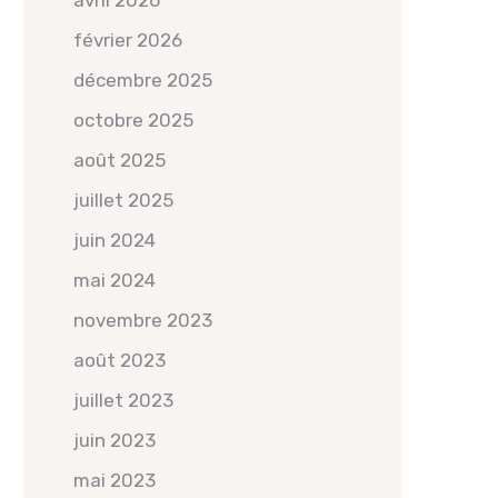
avril 2026
février 2026
décembre 2025
octobre 2025
août 2025
juillet 2025
juin 2024
mai 2024
novembre 2023
août 2023
juillet 2023
juin 2023
mai 2023