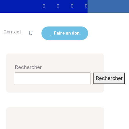
Contact
Faire un don
Rechercher
Rechercher