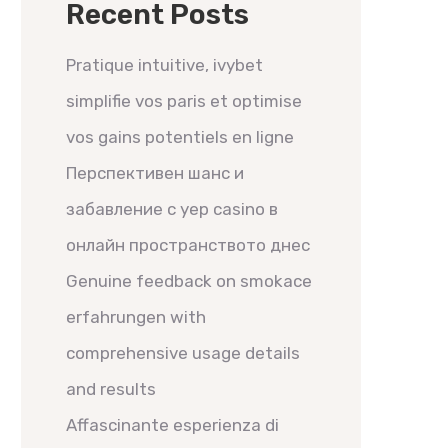
Recent Posts
Pratique intuitive, ivybet
simplifie vos paris et optimise
vos gains potentiels en ligne
Перспективен шанс и
забавление с yep casino в
онлайн пространството днес
Genuine feedback on smokace
erfahrungen with
comprehensive usage details
and results
Affascinante esperienza di