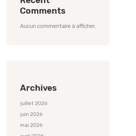
Recent
Comments
Aucun commentaire à afficher.
Archives
juillet 2026
juin 2026
mai 2026