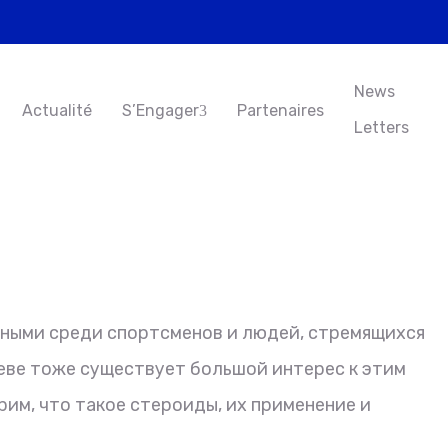
News
Actualité
S’Engager
Partenaires
Letters
рными среди спортсменов и людей, стремящихся
еве тоже существует большой интерес к этим
рим, что такое стероиды, их применение и