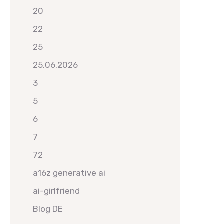
20
22
25
25.06.2026
3
5
6
7
72
a16z generative ai
ai-girlfriend
Blog DE