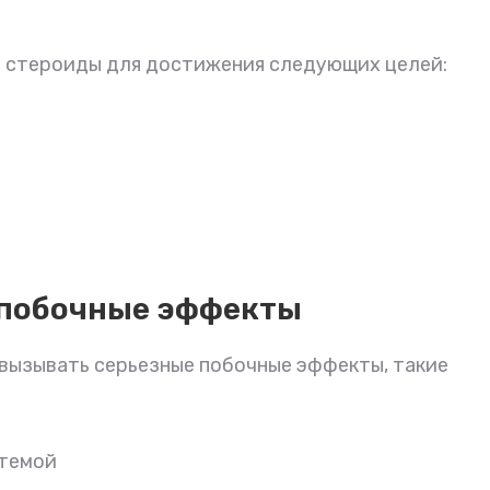
 стероиды для достижения следующих целей:
 побочные эффекты
 вызывать серьезные побочные эффекты, такие
стемой