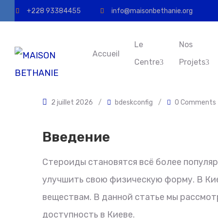
+228 93384455
info@maisonbethanie.org
Le
Nos
Accueil
Centre
Projets
2 juillet 2026
/
bdeskconfig
/
0 Comments
Введение
Стероиды становятся всё более популя
улучшить свою физическую форму. В Ки
веществам. В данной статье мы рассмот
доступность в Киеве.