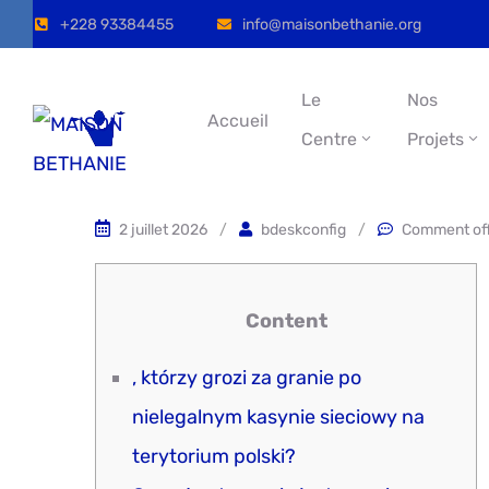
+228 93384455
info@maisonbethanie.org
Le
Nos
Accueil
Centre
Projets
2 juillet 2026
/
bdeskconfig
/
Comment of
Content
, którzy grozi za granie po
nielegalnym kasynie sieciowy na
terytorium polski?