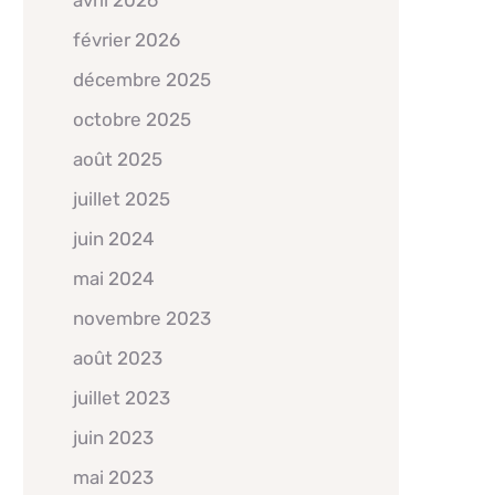
avril 2026
février 2026
décembre 2025
octobre 2025
août 2025
juillet 2025
juin 2024
mai 2024
novembre 2023
août 2023
juillet 2023
juin 2023
mai 2023