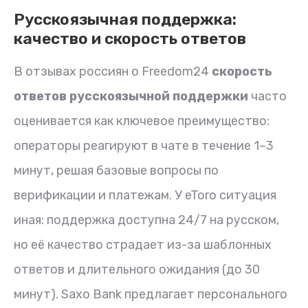
Русскоязычная поддержка:
качество и скорость ответов
В отзывах россиян о Freedom24
скорость
ответов русскоязычной поддержки
часто
оценивается как ключевое преимущество:
операторы реагируют в чате в течение 1–3
минут, решая базовые вопросы по
верификации и платежам. У eToro ситуация
иная: поддержка доступна 24/7 на русском,
но её качество страдает из-за шаблонных
ответов и длительного ожидания (до 30
минут). Saxo Bank предлагает персонального