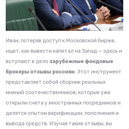
Иван, потеряв доступ к Московской бирже,
ищет, как вывести капитал на Запад — здесь и
вступают в дело
зарубежные фондовые
брокеры отзывы россиян
. Этот инструмент
представляет собой сборник реальных
мнений соотечественников, которые уже
открыли счета у иностранных посредников и
делятся опытом верификации, пополнения и
вывода средств. Изучая такие отзывы, вы