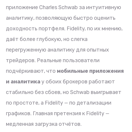
приложение Charles Schwab за интуитивную
аналитику, позволяющую быстро оценить
доходность портфеля. Fidelity, по их мнению,
даёт более глубокую, но слегка
перегруженную аналитику для опытных
трейдеров. Реальные пользователи
подчёркивают, что
мобильные приложения
и аналитика
у обоих брокеров работают
стабильно без сбоев, но Schwab выигрывает
по простоте, а Fidelity — по детализации
графиков. Главная претензия к Fidelity —
медленная загрузка отчётов.