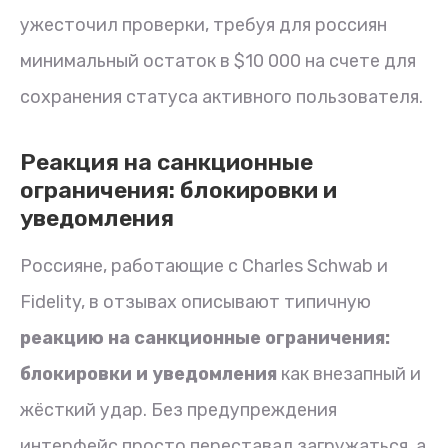
ужесточил проверки, требуя для россиян
минимальный остаток в $10 000 на счете для
сохранения статуса активного пользователя.
Реакция на санкционные
ограничения: блокировки и
уведомления
Россияне, работающие с Charles Schwab и
Fidelity, в отзывах описывают типичную
реакцию на санкционные ограничения:
блокировки и уведомления
как внезапный и
жёсткий удар. Без предупреждения
интерфейс просто переставал загружаться, а