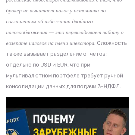
брокер не вычитает налог у источника по
соглашениям об избежании двойного
налогообложения — это перекладывает заботу о
Сложность
возврате налогов на плечи инвестора.
также вызывает разделение отчетов:
отдельно по USD и EUR, что при
мультивалютном портфеле требует ручной
консолидации данных для подачи 3-НДФЛ.