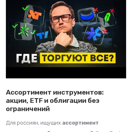
Ассортимент инструментов:
акции, ETF и облигации без
ограничений
Для россиян, ищущих
ассортимент