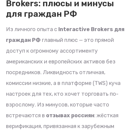
Brokers: плюсы и минусы
для граждан РФ
Из личного опыта с
Interactive Brokers для
граждан РФ
главный плюс — это прямой
доступ к огромному ассортименту
американских и европейских активов без
посредников. Ликвидность отличная,
комиссии низкие, а в платформе (TWS) куча
настроек для тех, кто хочет торговать по-
взрослому. Из минусов, которые часто
встречаются в
отзывах россиян
: жёсткая
верификация, привязанная к зарубежным