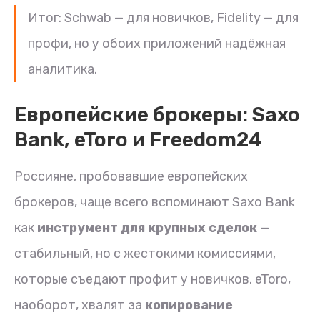
Итог: Schwab — для новичков, Fidelity — для
профи, но у обоих приложений надёжная
аналитика.
Европейские брокеры: Saxo
Bank, eToro и Freedom24
Россияне, пробовавшие европейских
брокеров, чаще всего вспоминают Saxo Bank
как
инструмент для крупных сделок
—
стабильный, но с жестокими комиссиями,
которые съедают профит у новичков. eToro,
наоборот, хвалят за
копирование