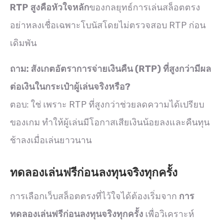
RTP สูงคือหัวใจหลัก
ของกลยุทธ์การเล่นสล็อตตรง
อย่าหลงเชื่อเฉพาะโบนัสโดยไม่ตรวจสอบ RTP ก่อน
เดิมพัน
ถาม: สังเกตอัตราการจ่ายเงินคืน (RTP) ที่สูงกว่ามีผล
ต่อเงินในกระเป๋าผู้เล่นจริงหรือ?
ตอบ: ใช่ เพราะ RTP ที่สูงกว่าช่วยลดความได้เปรียบ
ของเกม ทำให้ผู้เล่นมีโอกาสเสียเงินน้อยลงและคืนทุน
ช้าลงเมื่อเล่นยาวนาน
ทดลองเล่นฟรีก่อนลงทุนจริงทุกครั้ง
การเลือกเว็บสล็อตตรงที่ไว้ใจได้ต้องเริ่มจาก
การ
ทดลองเล่นฟรีก่อนลงทุนจริงทุกครั้ง
เพื่อวิเคราะห์