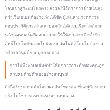
โอนเข้าสู่ระบบโดยตรง ส่งผลให้อัตราการจ่ายเงินสูง
กว่าเว็บเอเย่นต์อย่างเห็นได้ชัด ผู้เล่นสามารถตรวจ
สอบประวัติการเล่นและยอดเงินได้แบบเรียลไทม์จาก
หน้าแดชบอร์ดที่ออกแบบมาให้ใช้งานง่าย อีกทั้งรับ
สิทธิ์โปรโมชั่นและโบนัสแบบอัตโนมัติโดยไม่ต้องขอ
หรือรออนุมัติจากบุคคลกลาง
การไม่พึ่งพาเอเย่นต์ทำให้ทุกการกระทำของคุณถูก
ควบคุมด้วยตัวเองอย่างสมบูรณ์
สิ่งนี้สร้างความมั่นใจว่าผลลัพธ์ของเกมขึ้นอยู่กับระบบ
จริง ไม่ใช่การแทรกแซงจากคนกลาง