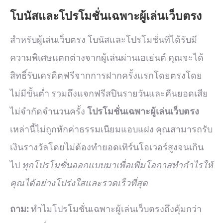
โบนัสและโปรโมชั่นเฉพาะผู้เล่นเว็บตรง
สำหรับผู้เล่นเว็บตรง โบนัสและโปรโมชั่นที่ได้รับมี
ความพิเศษแตกต่างจากผู้เล่นผ่านเอเย่นต์ คุณจะได้
สิทธิ์รับเครดิตฟรีจากการฝากครั้งแรกโดยตรงโดย
ไม่มีขั้นต่ำ รวมถึงแจกฟรีสปินรายวันและคืนยอดเสีย
ไม่จำกัดจำนวนครั้ง
โปรโมชั่นเฉพาะผู้เล่นเว็บตรง
เหล่านี้ไม่ถูกหักค่าธรรมเนียมแอบแฝง คุณสามารถรับ
เงินรางวัลโดยไม่ต้องทำยอดเทิร์นโอเวอร์สูงจนเกิน
ไป
ทุกโปรโมชั่นออกแบบมาเพื่อเพิ่มโอกาสทำกำไรให้
คุณได้อย่างโปร่งใสและรวดเร็วที่สุด
ถาม:
ทำไมโปรโมชั่นเฉพาะผู้เล่นเว็บตรงถึงคุ้มกว่า