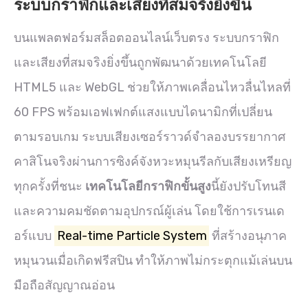
ระบบกราฟิกและเสียงที่สมจริงยิ่งขึ้น
บนแพลตฟอร์มสล็อตออนไลน์เว็บตรง ระบบกราฟิก
และเสียงที่สมจริงยิ่งขึ้นถูกพัฒนาด้วยเทคโนโลยี
HTML5 และ WebGL ช่วยให้ภาพเคลื่อนไหวลื่นไหลที่
60 FPS พร้อมเอฟเฟกต์แสงแบบไดนามิกที่เปลี่ยน
ตามรอบเกม ระบบเสียงเซอร์ราวด์จำลองบรรยากาศ
คาสิโนจริงผ่านการซิงค์จังหวะหมุนรีลกับเสียงเหรียญ
ทุกครั้งที่ชนะ
เทคโนโลยีกราฟิกขั้นสูง
นี้ยังปรับโทนสี
และความคมชัดตามอุปกรณ์ผู้เล่น โดยใช้การเรนเด
อร์แบบ
Real-time Particle System
ที่สร้างอนุภาค
หมุนวนเมื่อเกิดฟรีสปิน ทำให้ภาพไม่กระตุกแม้เล่นบน
มือถือสัญญาณอ่อน