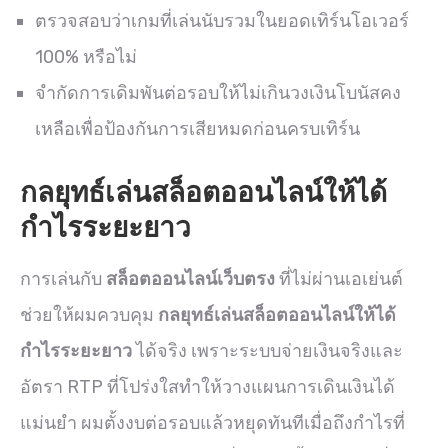
ตรวจสอบว่าเกมที่เล่นนับรวมในยอดเทิร์นโอเวอร์
100% หรือไม่
จำกัดการเดิมพันต่อรอบให้ไม่เกินวงเงินโบนัสคง
เหลือเพื่อป้องกันการเสียหมดก่อนครบเทิร์น
กลยุทธ์เล่นสล็อตออนไลน์ให้ได้
กำไรระยะยาว
การเล่นกับ
สล็อตออนไลน์เว็บตรง
ที่ไม่ผ่านเอเย่นต์
ช่วยให้ผมควบคุม
กลยุทธ์เล่นสล็อตออนไลน์ให้ได้
กำไรระยะยาว
ได้จริง เพราะระบบจ่ายเงินจริงและ
อัตรา RTP ที่โปร่งใสทำให้วางแผนการเดินเงินได้
แม่นยำ ผมตั้งงบต่อรอบแล้วหยุดทันทีเมื่อถึงกำไรที่