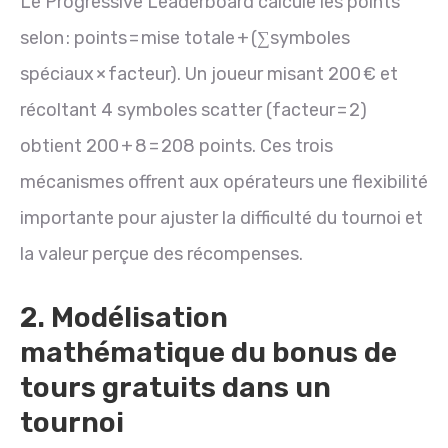
Le Progressive Leaderboard calcule les points
selon : points = mise totale + (∑symboles
spéciaux × facteur). Un joueur misant 200 € et
récoltant 4 symboles scatter (facteur = 2)
obtient 200 + 8 = 208 points. Ces trois
mécanismes offrent aux opérateurs une flexibilité
importante pour ajuster la difficulté du tournoi et
la valeur perçue des récompenses.
2. Modélisation
mathématique du bonus de
tours gratuits dans un
tournoi