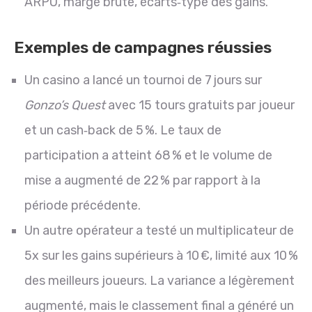
ARPU, marge brute, écarts‑type des gains.
Exemples de campagnes réussies
Un casino a lancé un tournoi de 7 jours sur
Gonzo’s Quest
avec 15 tours gratuits par joueur
et un cash‑back de 5 %. Le taux de
participation a atteint 68 % et le volume de
mise a augmenté de 22 % par rapport à la
période précédente.
Un autre opérateur a testé un multiplicateur de
5x sur les gains supérieurs à 10 €, limité aux 10 %
des meilleurs joueurs. La variance a légèrement
augmenté, mais le classement final a généré un