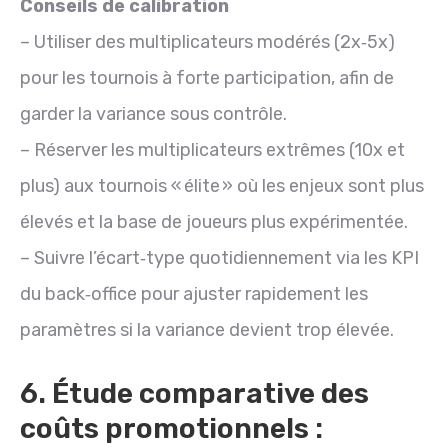
Conseils de calibration
– Utiliser des multiplicateurs modérés (2x‑5x)
pour les tournois à forte participation, afin de
garder la variance sous contrôle.
– Réserver les multiplicateurs extrêmes (10x et
plus) aux tournois « élite » où les enjeux sont plus
élevés et la base de joueurs plus expérimentée.
– Suivre l’écart‑type quotidiennement via les KPI
du back‑office pour ajuster rapidement les
paramètres si la variance devient trop élevée.
6. Étude comparative des
coûts promotionnels :