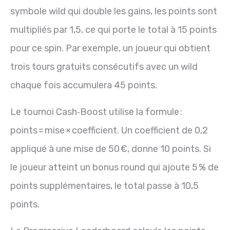
symbole wild qui double les gains, les points sont
multipliés par 1,5, ce qui porte le total à 15 points
pour ce spin. Par exemple, un joueur qui obtient
trois tours gratuits consécutifs avec un wild
chaque fois accumulera 45 points.
Le tournoi Cash‑Boost utilise la formule :
points = mise × coefficient. Un coefficient de 0,2
appliqué à une mise de 50 €, donne 10 points. Si
le joueur atteint un bonus round qui ajoute 5 % de
points supplémentaires, le total passe à 10,5
points.