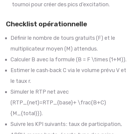
tournoi pour créer des pics d’excitation.
Checklist opérationnelle
Définir le nombre de tours gratuits (F) et le
multiplicateur moyen (M) attendus.
Calculer B avec la formule (B = F \times (1+M)).
Estimer le cash‑back C via le volume prévu V et
le taux r.
Simuler le RTP net avec
(RTP_{net}=RTP_{base}+ \frac{B+C}
{M_{total}}).
Suivre les KPI suivants : taux de participation,