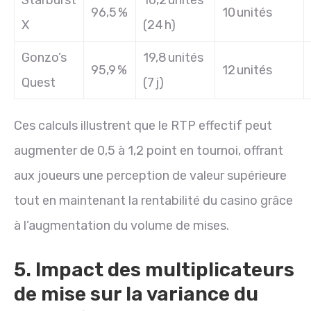
Starburst
16,2 unités
96,5 %
10 unités
X
(24 h)
Gonzo’s
19,8 unités
95,9 %
12 unités
Quest
(7 j)
Ces calculs illustrent que le RTP effectif peut
augmenter de 0,5 à 1,2 point en tournoi, offrant
aux joueurs une perception de valeur supérieure
tout en maintenant la rentabilité du casino grâce
à l’augmentation du volume de mises.
5. Impact des multiplicateurs
de mise sur la variance du