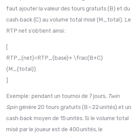
faut ajouter la valeur des tours gratuits (B) et du
cash‑back (C) au volume total misé (M_total). Le
RTP net s’obtient ainsi :
[
RTP_{net}=RTP_{base}+ \frac{B+C}
{M_{total}}
]
Exemple : pendant un tournoi de 7 jours,
Twin
Spin
génère 20 tours gratuits (B ≈ 22 unités) et un
cash‑back moyen de 15 unités. Si le volume total
misé par le joueur est de 400 unités, le