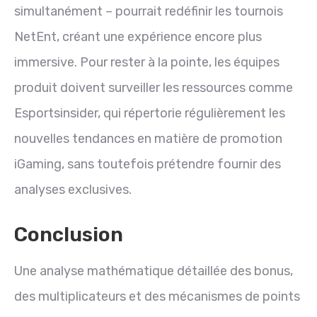
simultanément – pourrait redéfinir les tournois
NetEnt, créant une expérience encore plus
immersive. Pour rester à la pointe, les équipes
produit doivent surveiller les ressources comme
Esportsinsider, qui répertorie régulièrement les
nouvelles tendances en matière de promotion
iGaming, sans toutefois prétendre fournir des
analyses exclusives.
Conclusion
Une analyse mathématique détaillée des bonus,
des multiplicateurs et des mécanismes de points