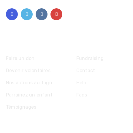
Explore
Faire un don
Fundraising
Devenir volontaires
Contact
Nos actions au Togo
Help
Parrainez un enfant
Faqs
Témoignages