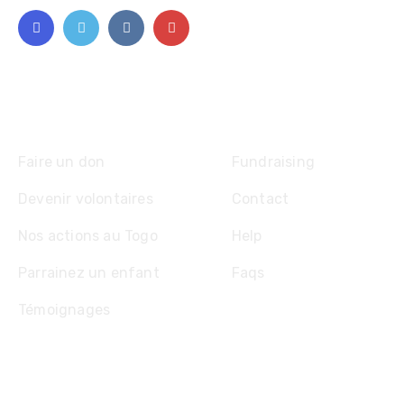
Explore
Faire un don
Fundraising
Devenir volontaires
Contact
Nos actions au Togo
Help
Parrainez un enfant
Faqs
Témoignages
Contact