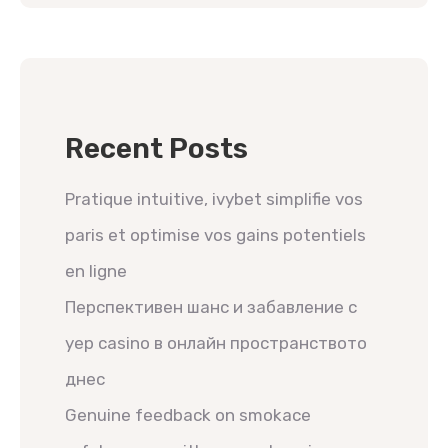
Recent Posts
Pratique intuitive, ivybet simplifie vos
paris et optimise vos gains potentiels
en ligne
Перспективен шанс и забавление с
yep casino в онлайн пространството
днес
Genuine feedback on smokace