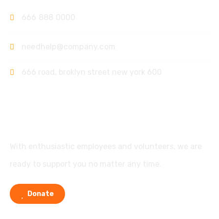
666 888 0000
needhelp@company.com
666 road, broklyn street new york 600
Support
With enthusiastic employees and volunteers, we are
ready to support you no matter any time.
Donate