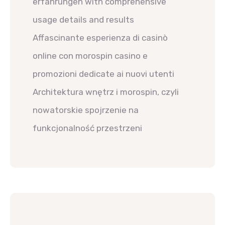
erfahrungen with comprehensive
usage details and results
Affascinante esperienza di casinò
online con morospin casino e
promozioni dedicate ai nuovi utenti
Architektura wnętrz i morospin, czyli
nowatorskie spojrzenie na
funkcjonalność przestrzeni