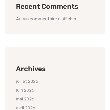
Recent Comments
Aucun commentaire à afficher.
Archives
juillet 2026
juin 2026
mai 2026
avril 2026