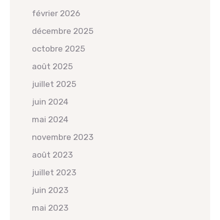
février 2026
décembre 2025
octobre 2025
août 2025
juillet 2025
juin 2024
mai 2024
novembre 2023
août 2023
juillet 2023
juin 2023
mai 2023