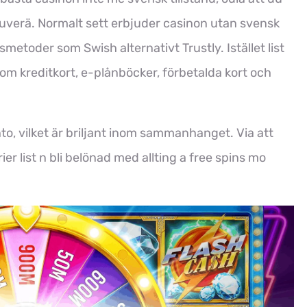
suverä. Normalt sett erbjuder casinon utan svensk
metoder som Swish alternativt Trustly. Istället list
om kreditkort, e-plånböcker, förbetalda kort och
onto, vilket är briljant inom sammanhanget. Via att
er list n bli belönad med allting a free spins mo