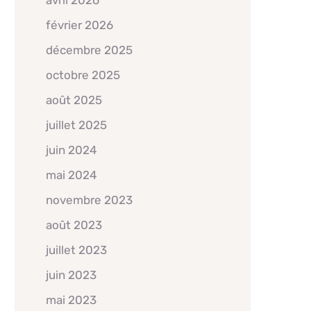
avril 2026
février 2026
décembre 2025
octobre 2025
août 2025
juillet 2025
juin 2024
mai 2024
novembre 2023
août 2023
juillet 2023
juin 2023
mai 2023