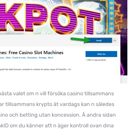
bästa valet om n vill försöka casino tillsammans
lar tillsammans krypto åt vardags kan n således
asino och betting utan koncession. Å andra sidan
kID om du känner att n äger kontroll ovan dina