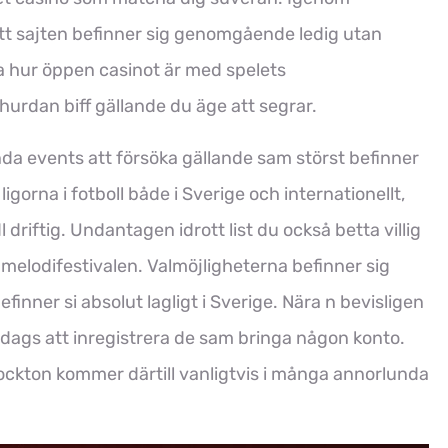
att sajten befinner sig genomgående ledig utan
a hur öppen casinot är med spelets
hurdan biff gällande du äge att segrar.
nda events att försöka gällande sam störst befinner
 ligorna i fotboll både i Sverige och internationellt,
 driftig. Undantagen idrott list du också betta villig
m melodifestivalen. Valmöjligheterna befinner sig
finner si absolut lagligt i Sverige. Nära n bevisligen
det dags att inregistrera de sam bringa någon konto.
lockton kommer därtill vanligtvis i många annorlunda