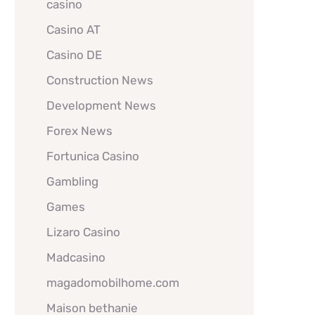
casino
Casino AT
Casino DE
Construction News
Development News
Forex News
Fortunica Casino
Gambling
Games
Lizaro Casino
Madcasino
magadomobilhome.com
Maison bethanie