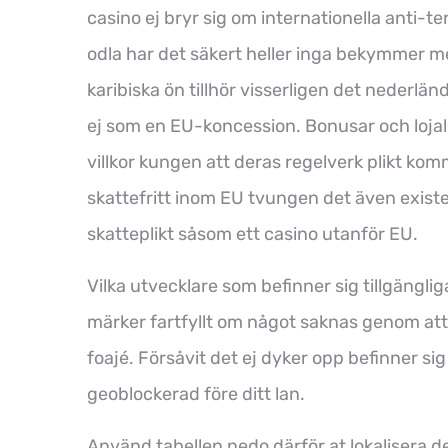
casino ej bryr sig om internationella anti-t
odla har det säkert heller inga bekymmer m
karibiska ön tillhör visserligen det neder
ej som en EU-koncession. Bonusar och lojal
villkor kungen att deras regelverk plikt ko
skattefritt inom EU tvungen det även existe
skatteplikt såsom ett casino utanför EU.
Vilka utvecklare som befinner sig tillgänglig
märker fartfyllt om något saknas genom att 
foajé. Försåvit det ej dyker opp befinner si
geoblockerad före ditt lan.
Använd tabellen nedo därför at lokalisera 