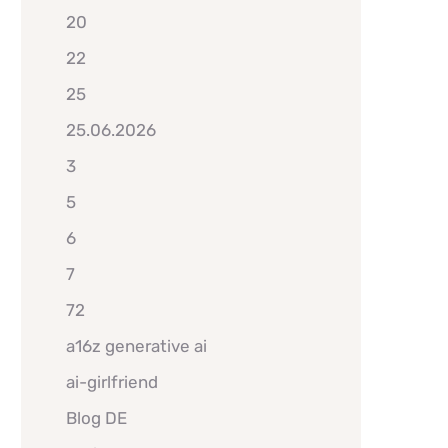
20
22
25
25.06.2026
3
5
6
7
72
a16z generative ai
ai-girlfriend
Blog DE