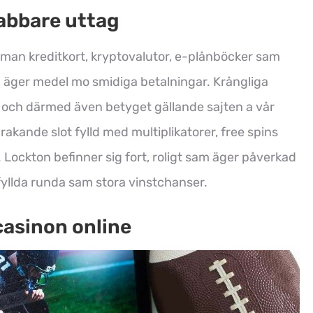
abbare uttag
mman kreditkort, kryptovalutor, e-plånböcker sam
ltid äger medel mo smidiga betalningar. Krångliga
 och därmed även betyget gällande sajten a vår
akande slot fylld med multiplikatorer, free spins
Lockton befinner sig fort, roligt sam äger påverkad
rtfyllda runda sam stora vinstchanser.
casinon online