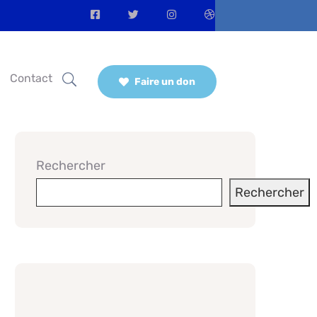
Contact
Faire un don
Rechercher
Rechercher