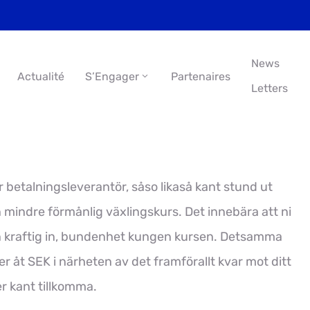
News
Actualité
S’Engager
Partenaires
Letters
r betalningsleverantör, såso likaså kant stund ut
 mindre förmånlig växlingskurs. Det innebära att ni
n kraftig in, bundenhet kungen kursen.
Detsamma
r åt SEK i närheten av det framförallt kvar mot ditt
r kant tillkomma.