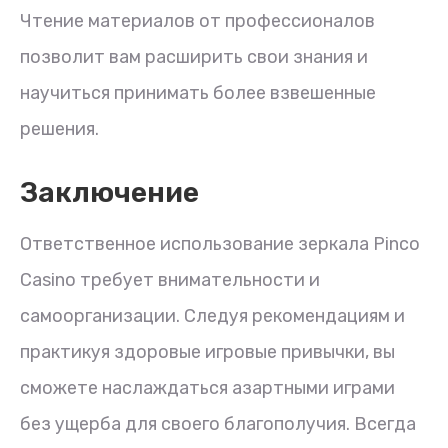
Чтение материалов от профессионалов
позволит вам расширить свои знания и
научиться принимать более взвешенные
решения.
Заключение
Ответственное использование зеркала Pinco
Casino требует внимательности и
самоорганизации. Следуя рекомендациям и
практикуя здоровые игровые привычки, вы
сможете наслаждаться азартными играми
без ущерба для своего благополучия. Всегда