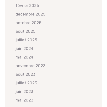
février 2026
décembre 2025
octobre 2025
août 2025
juillet 2025
juin 2024
mai 2024
novembre 2023
août 2023
juillet 2023
juin 2023
mai 2023