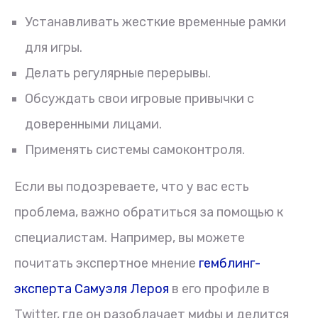
Устанавливать жесткие временные рамки
для игры.
Делать регулярные перерывы.
Обсуждать свои игровые привычки с
доверенными лицами.
Применять системы самоконтроля.
Если вы подозреваете, что у вас есть
проблема, важно обратиться за помощью к
специалистам. Например, вы можете
почитать экспертное мнение
гемблинг-
эксперта Самуэля Лероя
в его профиле в
Twitter, где он разоблачает мифы и делится