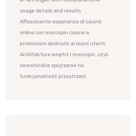
usage details and results
Affascinante esperienza di casinò
online con morospin casino e
promozioni dedicate ai nuovi utenti
Architektura wnętrz i morospin, czyli
nowatorskie spojrzenie na
funkcjonalność przestrzeni