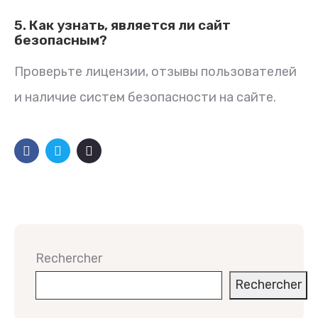
5. Как узнать, является ли сайт
безопасным?
Проверьте лицензии, отзывы пользователей
и наличие систем безопасности на сайте.
Rechercher
Rechercher