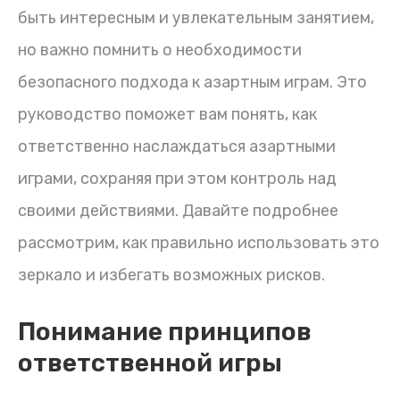
быть интересным и увлекательным занятием,
но важно помнить о необходимости
безопасного подхода к азартным играм. Это
руководство поможет вам понять, как
ответственно наслаждаться азартными
играми, сохраняя при этом контроль над
своими действиями. Давайте подробнее
рассмотрим, как правильно использовать это
зеркало и избегать возможных рисков.
Понимание принципов
ответственной игры