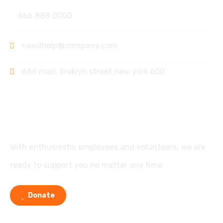
666 888 0000
needhelp@company.com
666 road, broklyn street new york 600
Support
With enthusiastic employees and volunteers, we are
ready to support you no matter any time.
Donate