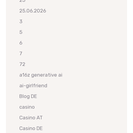
25.06.2026
3
5
6
7
72
a16z generative ai
ai-girlfriend
Blog DE
casino
Casino AT
Casino DE