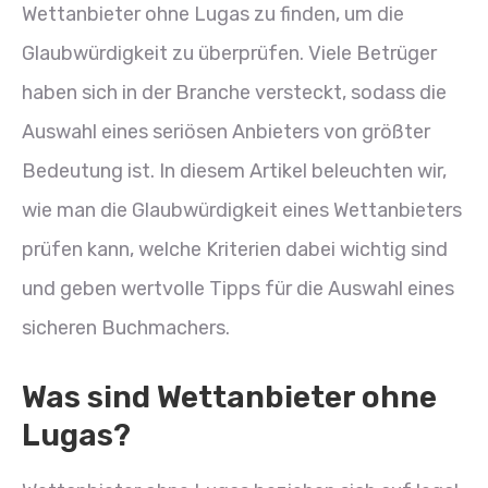
Wettanbieter ohne Lugas zu finden, um die
Glaubwürdigkeit zu überprüfen. Viele Betrüger
haben sich in der Branche versteckt, sodass die
Auswahl eines seriösen Anbieters von größter
Bedeutung ist. In diesem Artikel beleuchten wir,
wie man die Glaubwürdigkeit eines Wettanbieters
prüfen kann, welche Kriterien dabei wichtig sind
und geben wertvolle Tipps für die Auswahl eines
sicheren Buchmachers.
Was sind Wettanbieter ohne
Lugas?