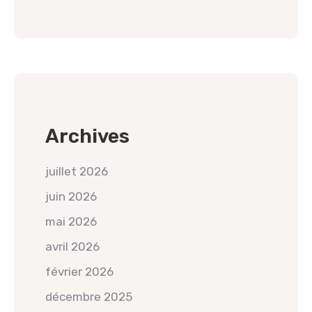
Archives
juillet 2026
juin 2026
mai 2026
avril 2026
février 2026
décembre 2025