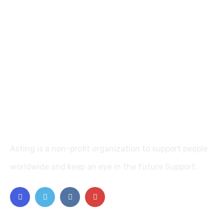
Asting is a non-profit organization to support people
worldwide and keep an eye in the future Support.