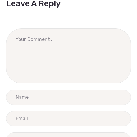
Leave A Reply