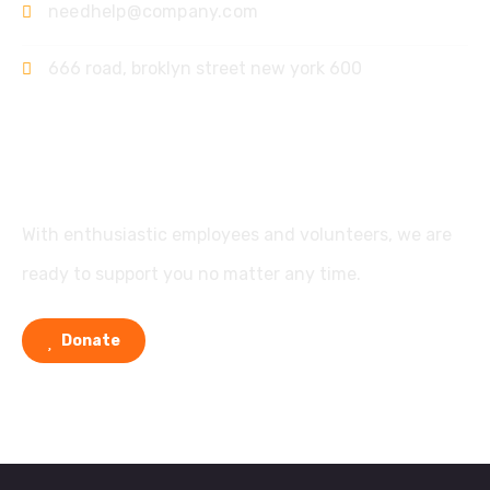
needhelp@company.com
666 road, broklyn street new york 600
Support
With enthusiastic employees and volunteers, we are
ready to support you no matter any time.
Donate