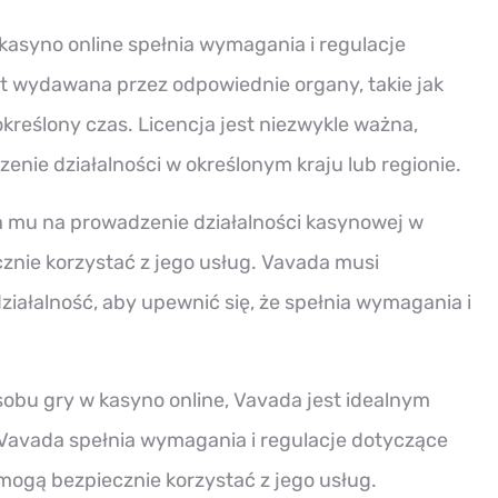
 kasyno online spełnia wymagania i regulacje
st wydawana przez odpowiednie organy, takie jak
określony czas. Licencja jest niezwykle ważna,
nie działalności w określonym kraju lub regionie.
a mu na prowadzenie działalności kasynowej w
znie korzystać z jego usług. Vavada musi
ziałalność, aby upewnić się, że spełnia wymagania i
sobu gry w kasyno online, Vavada jest idealnym
Vavada spełnia wymagania i regulacje dotyczące
 mogą bezpiecznie korzystać z jego usług.