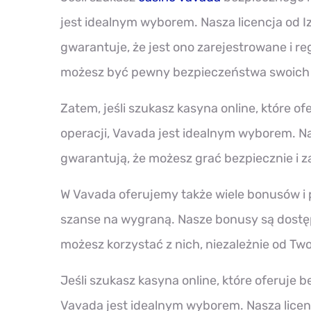
jest idealnym wyborem. Nasza licencja od I
gwarantuje, że jest ono zarejestrowane i re
możesz być pewny bezpieczeństwa swoich d
Zatem, jeśli szukasz kasyna online, które 
operacji, Vavada jest idealnym wyborem. Nas
gwarantują, że możesz grać bezpiecznie i z
W Vavada oferujemy także wiele bonusów i 
szanse na wygraną. Nasze bonusy są dostęp
możesz korzystać z nich, niezależnie od Tw
Jeśli szukasz kasyna online, które oferuje
Vavada jest idealnym wyborem. Nasza licenc