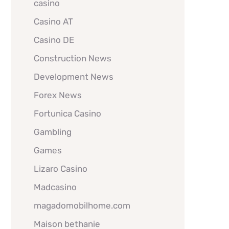
casino
Casino AT
Casino DE
Construction News
Development News
Forex News
Fortunica Casino
Gambling
Games
Lizaro Casino
Madcasino
magadomobilhome.com
Maison bethanie