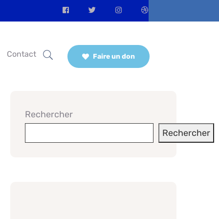
Contact
Faire un don
Rechercher
Rechercher