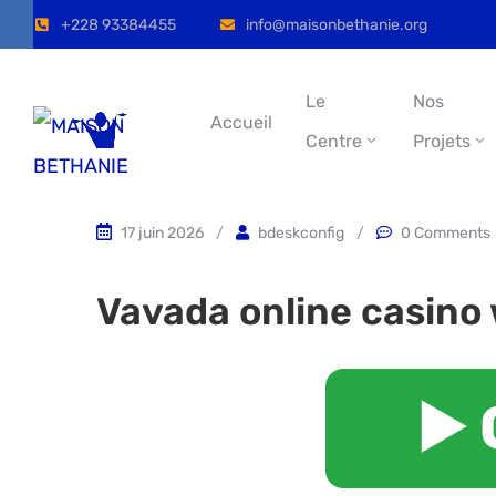
+228 93384455
info@maisonbethanie.org
Le
Nos
Accueil
Centre
Projets
17 juin 2026
/
bdeskconfig
/
0 Comments
Vavada online casino 
▶️