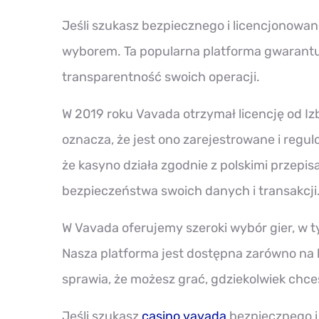
Jeśli szukasz bezpiecznego i licencjonowan
wyborem. Ta popularna platforma gwarant
transparentność swoich operacji.
W 2019 roku Vavada otrzymał licencję od Iz
oznacza, że jest ono zarejestrowane i regul
że kasyno działa zgodnie z polskimi przepi
bezpieczeństwa swoich danych i transakcji
W Vavada oferujemy szeroki wybór gier, w tym
Nasza platforma jest dostępna zarówno na 
sprawia, że możesz grać, gdziekolwiek chce
Jeśli szukasz
casino vavada
bezpiecznego i