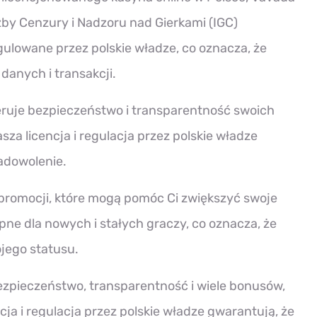
zby Cenzury i Nadzoru nad Gierkami (IGC)
gulowane przez polskie władze, co oznacza, że
anych i transakcji.
oferuje bezpieczeństwo i transparentność swoich
za licencja i regulacja przez polskie władze
adowolenie.
promocji, które mogą pomóc Ci zwiększyć swoje
ne dla nowych i stałych graczy, co oznacza, że
ojego statusu.
 bezpieczeństwo, transparentność i wiele bonusów,
ja i regulacja przez polskie władze gwarantują, że