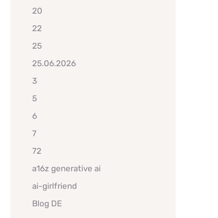
20
22
25
25.06.2026
3
5
6
7
72
a16z generative ai
ai-girlfriend
Blog DE