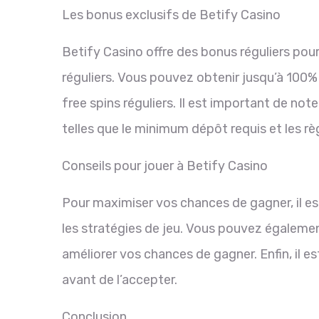
Les bonus exclusifs de Betify Casino
Betify Casino offre des bonus réguliers pour
réguliers. Vous pouvez obtenir jusqu’à 100%
free spins réguliers. Il est important de no
telles que le minimum dépôt requis et les règ
Conseils pour jouer à Betify Casino
Pour maximiser vos chances de gagner, il es
les stratégies de jeu. Vous pouvez également
améliorer vos chances de gagner. Enfin, il es
avant de l’accepter.
Conclusion