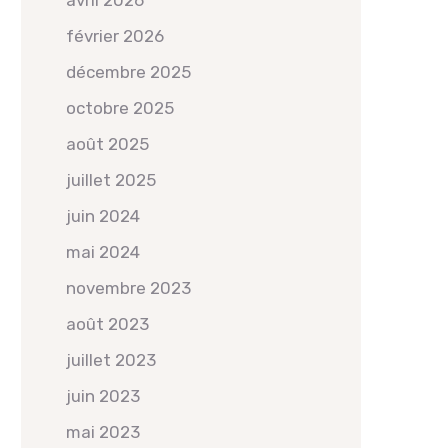
avril 2026
février 2026
décembre 2025
octobre 2025
août 2025
juillet 2025
juin 2024
mai 2024
novembre 2023
août 2023
juillet 2023
juin 2023
mai 2023