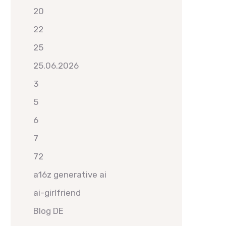
20
22
25
25.06.2026
3
5
6
7
72
a16z generative ai
ai-girlfriend
Blog DE