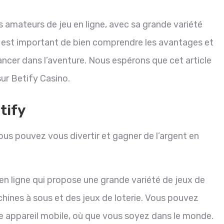
s amateurs de jeu en ligne, avec sa grande variété
il est important de bien comprendre les avantages et
ancer dans l’aventure. Nous espérons que cet article
sur Betify Casino.
tify
ous pouvez vous divertir et gagner de l’argent en
en ligne qui propose une grande variété de jeux de
chines à sous et des jeux de loterie. Vous pouvez
tre appareil mobile, où que vous soyez dans le monde.