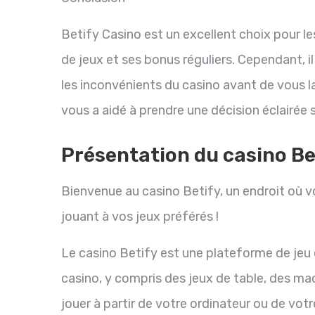
Betify Casino est un excellent choix pour le
de jeux et ses bonus réguliers. Cependant, 
les inconvénients du casino avant de vous l
vous a aidé à prendre une décision éclairée 
Présentation du casino Be
Bienvenue au casino Betify, un endroit où v
jouant à vos jeux préférés !
Le casino Betify est une plateforme de jeu 
casino, y compris des jeux de table, des ma
jouer à partir de votre ordinateur ou de vo