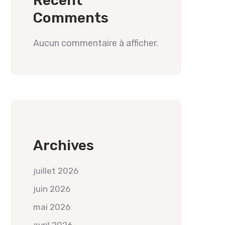
Recent
Comments
Aucun commentaire à afficher.
Archives
juillet 2026
juin 2026
mai 2026