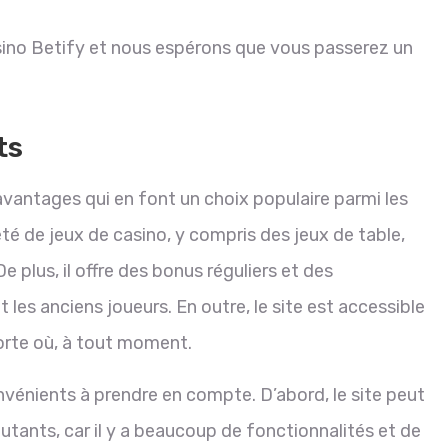
sino Betify et nous espérons que vous passerez un
ts
avantages qui en font un choix populaire parmi les
été de jeux de casino, y compris des jeux de table,
e plus, il offre des bonus réguliers et des
les anciens joueurs. En outre, le site est accessible
mporte où, à tout moment.
nvénients à prendre en compte. D’abord, le site peut
butants, car il y a beaucoup de fonctionnalités et de