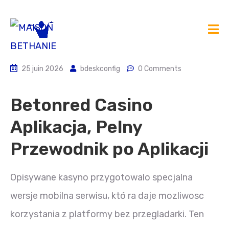
25 juin 2026
bdeskconfig
0 Comments
Betonred Casino
Aplikacja, Pelny
Przewodnik po Aplikacji
Opisywane kasyno przygotowalo specjalna
wersje mobilna serwisu, któ ra daje mozliwosc
korzystania z platformy bez przegladarki. Ten