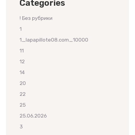
Categories
! Без рубрики
1
1_lapapillote08.com_10000
11
12
14
20
22
25
25.06.2026
3