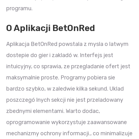
programu.
O Aplikacji BetOnRed
Aplikacja BetOnRed powstala z mysla o latwym
dostepie do gier i zakladó w. Interfejs jest
intuicyjny, co sprawia, ze przegladanie ofert jest
maksymalnie proste. Programy pobiera sie
bardzo szybko, w zaledwie kilka sekund. Uklad
poszczegó lnych sekcji nie jest przeladowany
zbednymi elementami. Warto dodac,
oprogramowanie wykorzystuje zaawansowane
mechanizmy ochrony informacji., co minimalizuje