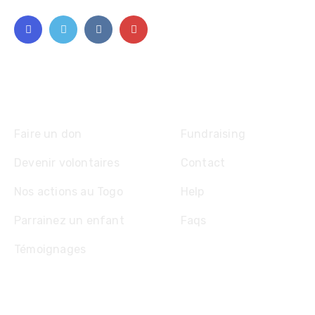
Explore
Faire un don
Fundraising
Devenir volontaires
Contact
Nos actions au Togo
Help
Parrainez un enfant
Faqs
Témoignages
Contact