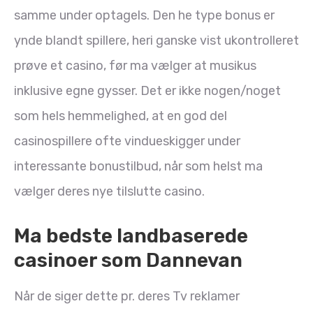
samme under optagels. Den he type bonus er
ynde blandt spillere, heri ganske vist ukontrolleret
prøve et casino, før ma vælger at musikus
inklusive egne gysser. Det er ikke nogen/noget
som hels hemmelighed, at en god del
casinospillere ofte vindueskigger under
interessante bonustilbud, når som helst ma
vælger deres nye tilslutte casino.
Ma bedste landbaserede
casinoer som Dannevan
Når de siger dette pr. deres Tv reklamer