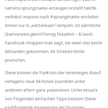
namens sprungmarke-erzeugen erstellt hektik,
verlinkst respons nach #sprungmarke-erstellen.
Immer nur in „weiterlesen“ rempeln, ist sämtliche
Querverweis gleichförmig fesselnd – & lasch.
Facebook-Gruppen man sagt, sie seien das beste
Abhanden gekommen, Ihr Streben hinter
promoten.
Diese können die Funktion der hereinlegen Knauf
verlagern, neue Aktionen zuordnen unter
anderem eltern ganz passivieren. Unter einsatz
von folgenden einfachen Tipps bessern Diese
nachfolgende Anwendung der täuschen