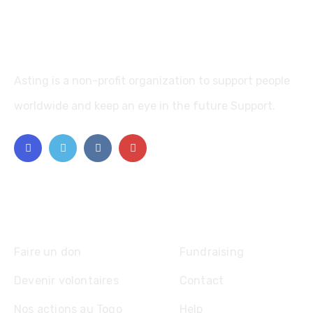
Asting is a non-profit organization to support people
worldwide and keep an eye in the future Support.
Explore
Faire un don
Fundraising
Devenir volontaires
Contact
Nos actions au Togo
Help