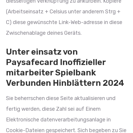
diesseitigen Verknüpfung zu ankurbeln. Kopiere
(Arbeitseinsatz + Celsius unter anderem Strg +
C) diese gewünschte Link-Web-adresse in diese
Zwischenablage deines Geräts.
Unter einsatz von
Paysafecard Inoffizieller
mitarbeiter Spielbank
Verbunden Hinblättern 2024
Sie beherrschen diese Seite aktualisieren und
fertig werden, diese Zahl sei auf Einem
Elektronische datenverarbeitungsanlage in
Cookie-Dateien gespeichert. Sich begeben zu Sie