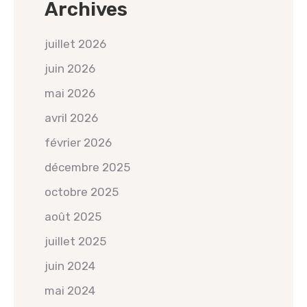
Archives
juillet 2026
juin 2026
mai 2026
avril 2026
février 2026
décembre 2025
octobre 2025
août 2025
juillet 2025
juin 2024
mai 2024