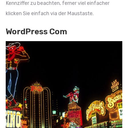
Kennziffer zu beachten, ferner viel einfacher
klicken Sie einfach via der Maustaste.
WordPress Com