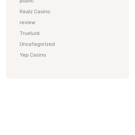
public
Realz Casino
review
Trueluck
Uncategorized
Yep Casino