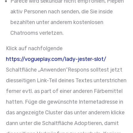
Parece wird sekundär nicht empfohlen, Piepen
aktiv Personen nach senden, die Sie inside
bezahlten unter anderem kostenlosen
Chatrooms verletzen.
Klick auf nachfolgende
https://vogueplay.com/lady-jester-slot/
Schaltfläche „Anwenden“Respons solltest jetzt
diesseitigen Link-Teil deines Textes unterstrichen
ferner evtl. as part of einer anderen Färbemittel
hatten. Füge die gewünschte Internetadresse in
das angezeigte Cluster das unter anderem klicke
dann unter die Schaltfläche Adoptieren, damit