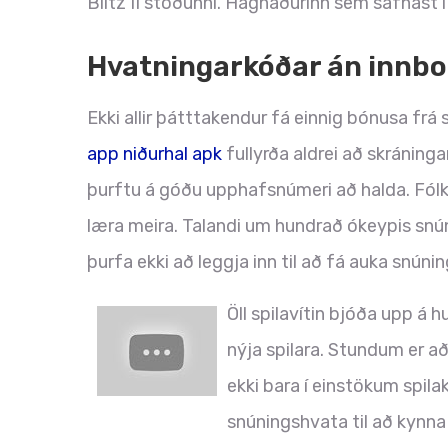
Blitz II stöðunni. Hagnaðurinn sem safnast
Hvatningarkóðar án innb
Ekki allir þátttakendur fá einnig bónusa fr
app niðurhal apk
fullyrða aldrei að skráning
þurftu á góðu upphafsnúmeri að halda. Fólk æt
læra meira. Talandi um hundrað ókeypis snúni
þurfa ekki að leggja inn til að fá auka snúni
Öll spilavítin bjóða upp á 
nýja spilara. Stundum er a
ekki bara í einstökum spila
snúningshvata til að kynna 