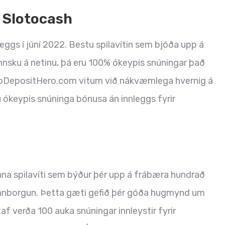
 Slotocash
ggs í júní 2022. Bestu spilavítin sem bjóða upp á
nnsku á netinu, þá eru 100% ókeypis snúningar það
NoDepositHero.com vitum við nákvæmlega hvernig á
u ókeypis snúninga bónusa án innleggs fyrir
nna spilavíti sem býður þér upp á frábæra hundrað
 innborgun. Þetta gæti gefið þér góða hugmynd um
ltaf verða 100 auka snúningar innleystir fyrir