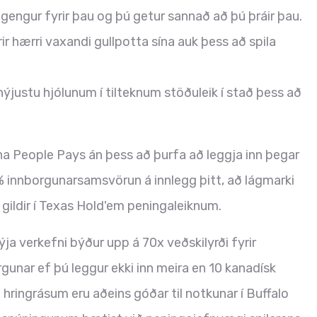
gengur fyrir þau og þú getur sannað að þú þráir þau.
ir hærri vaxandi gullpotta sína auk þess að spila
nýjustu hjólunum í tilteknum stöðuleik í stað þess að
ha People Pays án þess að þurfa að leggja inn þegar
0% innborgunarsamsvörun á innlegg þitt, að lágmarki
gildir í Texas Hold'em peningaleiknum.
ýja verkefni býður upp á 70x veðskilyrði fyrir
rgunar ef þú leggur ekki inn meira en 10 kanadísk
f hringrásum eru aðeins góðar til notkunar í Buffalo