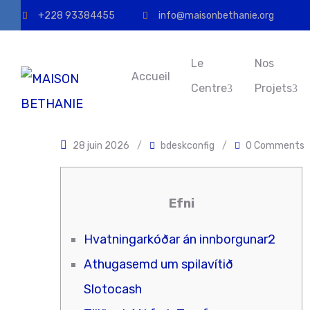
+228 93384455
info@maisonbethanie.org
Le
Nos
Accueil
Centre
Projets
28 juin 2026
/
bdeskconfig
/
0 Comments
Efni
Hvatningarkóðar án innborgunar2
Athugasemd um spilavítið
Slotocash