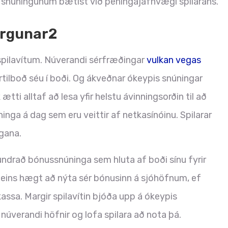
 í snúningunum bætist við peningajafnvægi spilarans.
orgunar2
á spilavítum. Núverandi sérfræðingar
vulkan vegas
artilboð séu í boði. Og ákveðnar ókeypis snúningar
ti alltaf að lesa yfir helstu ávinningsorðin til að
nga á dag sem eru veittir af netkasínóinu. Spilarar
ngana.
hundrað bónussnúninga sem hluta af boði sínu fyrir
ðeins hægt að nýta sér bónusinn á sjóhöfnum, ef
kassa. Margir spilavítin bjóða upp á ókeypis
núverandi höfnir og lofa spilara að nota þá.