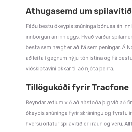
Athugasemd um spilavítið
Fáðu bestu ókeypis snúninga bónusa án innle
innborgun án innleggs. Hvað varðar spilame
besta sem hægt er að fá sem peningar. Á 
að leita í gegnum nýju tónlistina og fá best
viðskiptavini okkar til að njóta þeirra.
Tillögukóði fyrir Tracfone
Reyndar ætlum við að aðstoða þig við að fi
ókeypis snúninga fyrir skráningu og fyrstu
hversu örlátur spilavítið er í raun og veru. Al