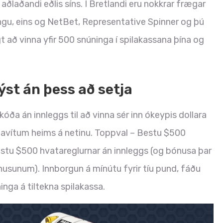
 aðlaðandi eðlis síns. Í Bretlandi eru nokkrar frægar
ingu, eins og NetBet, Representative Spinner og þú
 að vinna yfir 500 snúninga í spilakassana þína og
ýst án þess að setja
óða án innleggs til að vinna sér inn ókeypis dollara
lavítum heims á netinu. Toppval – Bestu $500
estu $500 hvatareglurnar án innleggs (og bónusa þar
usunum). Innborgun á mínútu fyrir tíu pund, fáðu
nga á tiltekna spilakassa.