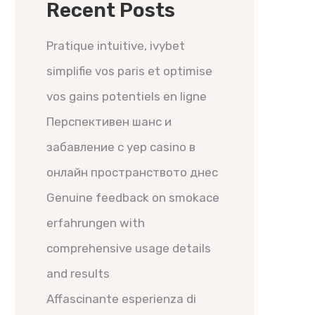
Recent Posts
Pratique intuitive, ivybet
simplifie vos paris et optimise
vos gains potentiels en ligne
Перспективен шанс и
забавление с yep casino в
онлайн пространството днес
Genuine feedback on smokace
erfahrungen with
comprehensive usage details
and results
Affascinante esperienza di