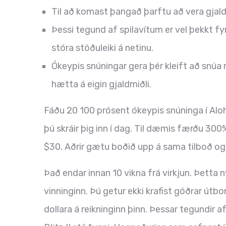
Til að komast þangað þarftu að vera gjald
Þessi tegund af spilavítum er vel þekkt fyr
stóra stöðuleiki á netinu.
Ókeypis snúningar gera þér kleift að snúa 
hætta á eigin gjaldmiðli.
Fáðu 20 100 prósent ókeypis snúninga í Alo
þú skráir þig inn í dag. Til dæmis færðu 30
$30. Aðrir gætu boðið upp á sama tilboð og 
Það endar innan 10 vikna frá virkjun. Þetta n
vinninginn. Þú getur ekki krafist góðrar útbo
dollara á reikninginn þinn. Þessar tegundir a