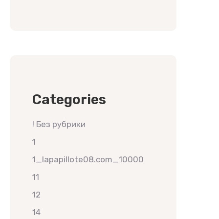
Categories
! Без рубрики
1
1_lapapillote08.com_10000
11
12
14