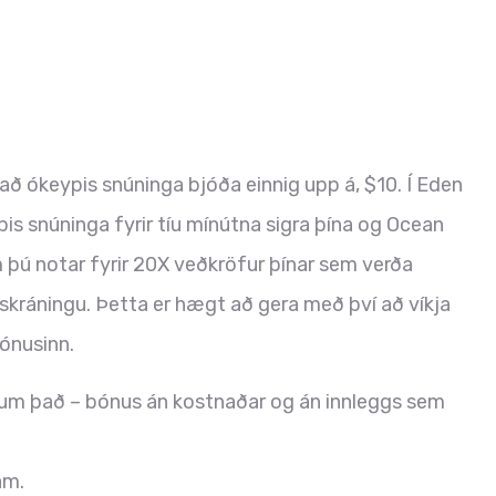
að ókeypis snúninga bjóða einnig upp á, $10. Í Eden
is snúninga fyrir tíu mínútna sigra þína og Ocean
m þú notar fyrir 20X veðkröfur þínar sem verða
 skráningu.
Þetta er hægt að gera með því að víkja
bónusinn.
 um það – bónus án kostnaðar og án innleggs sem
am.