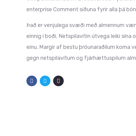
enterprise Comment síðuna fyrir alla þá bón
Það er venjulega svæði með almennum vænt
einnig í boði. Netspilavítin útvega leiki sí
einu. Margir af bestu þróunaraðilum koma ve
gegn netspilavítum og fjárhættuspilum alm