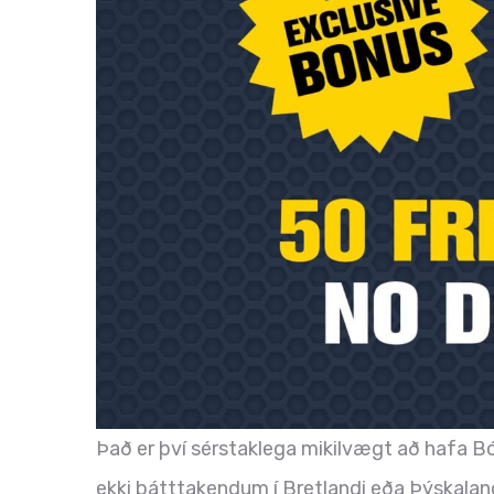
Það er því sérstaklega mikilvægt að hafa Bó
ekki þátttakendum í Bretlandi eða Þýskaland