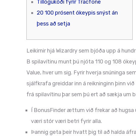
Tillögukóði fyrir Tracfone
20 100 prósent ókeypis snýst án
þess að setja
Leikirnir hjá Wizardry sem bjóða upp á hundr
B spilavítinu munt þú njóta 110 og 108 ókeyp
Value, hver um sig. Fyrir hverja snúninga se
sjálfkrafa greiddar inn á reikninginn þinn við
frá spilavítinu þar sem þú ert að sækja um 
Í BonusFinder ættum við frekar að hugsa
væri stór væri betri fyrir alla.
Þannig geta þeir hvatt þig til að halda áfr