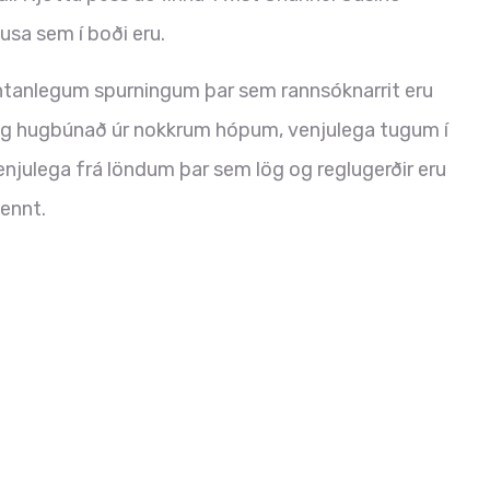
usa sem í boði eru.
anlegum spurningum þar sem rannsóknarrit eru
na og hugbúnað úr nokkrum hópum, venjulega tugum í
njulega frá löndum þar sem lög og reglugerðir eru
ennt.