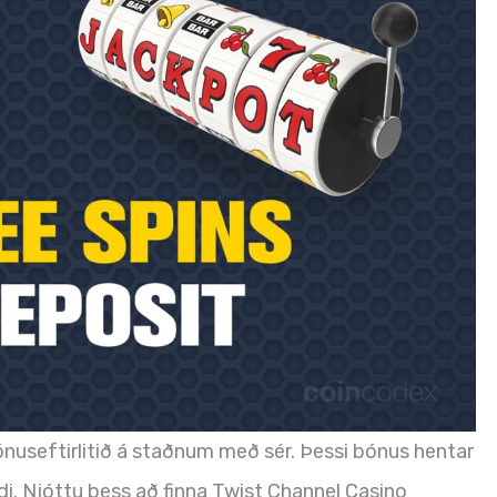
nuseftirlitið á staðnum með sér. Þessi bónus hentar
i. Njóttu þess að finna Twist Channel Casino