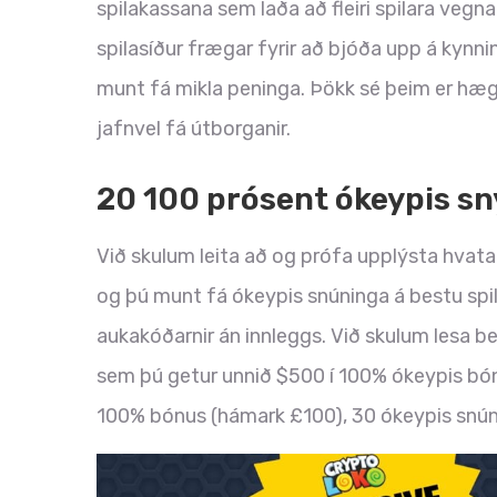
spilakassana sem laða að fleiri spilara vegna
spilasíður frægar fyrir að bjóða upp á kynn
munt fá mikla peninga. Þökk sé þeim er hægt
jafnvel fá útborganir.
20 100 prósent ókeypis sn
Við skulum leita að og prófa upplýsta hvatak
og þú munt fá ókeypis snúninga á bestu spi
aukakóðarnir án innleggs. Við skulum lesa b
sem þú getur unnið $500 í 100% ókeypis bón
100% bónus (hámark £100), 30 ókeypis snúni