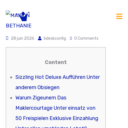
28 juin 2026
bdeskconfig
0 Comments
Content
Sizzling Hot Deluxe Aufführen Unter
anderem Obsiegen
Warum Zigeunern Das
Maklercourtage Unter einsatz von
50 Freispielen Exklusive Einzahlung