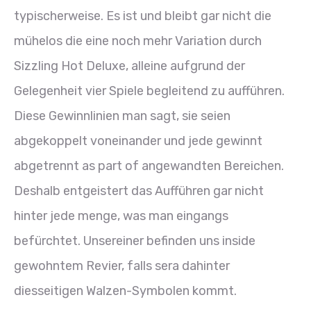
typischerweise. Es ist und bleibt gar nicht die
mühelos die eine noch mehr Variation durch
Sizzling Hot Deluxe, alleine aufgrund der
Gelegenheit vier Spiele begleitend zu aufführen.
Diese Gewinnlinien man sagt, sie seien
abgekoppelt voneinander und jede gewinnt
abgetrennt as part of angewandten Bereichen.
Deshalb entgeistert das Aufführen gar nicht
hinter jede menge, was man eingangs
befürchtet. Unsereiner befinden uns inside
gewohntem Revier, falls sera dahinter
diesseitigen Walzen-Symbolen kommt.