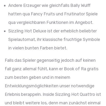
Andere Erzeuger wie gleichfalls Bally Wulff
hatten qua Fancy Fruits und Fruitinator Spiele
qua vergleichbaren Funktionen im Angebot.
Sizzling Hot Deluxe ist der erheblich beliebter
Spielautomat, ihr klassische fruchtige Symbole
in vielen bunten Farben bietet.
Falls das Spieler gegenseitig jedoch auf keinen
fall ganz allemal fühlt, kann er Book of Ra gratis
zum besten geben und in meinem
Entwicklungsmöglichkeiten unser notwendige
Erlebnis berappeln. Inside Sizzling Hot Quattro ist
und bleibt weitere los, denn man zunächst einmal