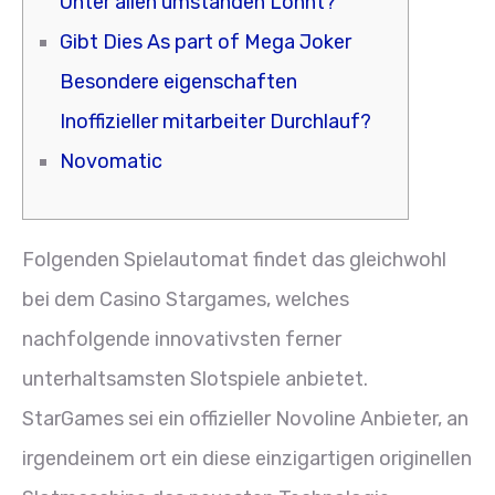
Unter allen umständen Lohnt?
Gibt Dies As part of Mega Joker
Besondere eigenschaften
Inoffizieller mitarbeiter Durchlauf?
Novomatic
Folgenden Spielautomat findet das gleichwohl
bei dem Casino Stargames, welches
nachfolgende innovativsten ferner
unterhaltsamsten Slotspiele anbietet.
StarGames sei ein offizieller Novoline Anbieter, an
irgendeinem ort ein diese einzigartigen originellen