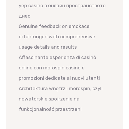
yep casino в онлайн пространството
днес
Genuine feedback on smokace
erfahrungen with comprehensive
usage details and results
Affascinante esperienza di casinò
online con morospin casino e
promozioni dedicate ai nuovi utenti
Architektura wnętrz i morospin, czyli
nowatorskie spojrzenie na
funkcjonalność przestrzeni