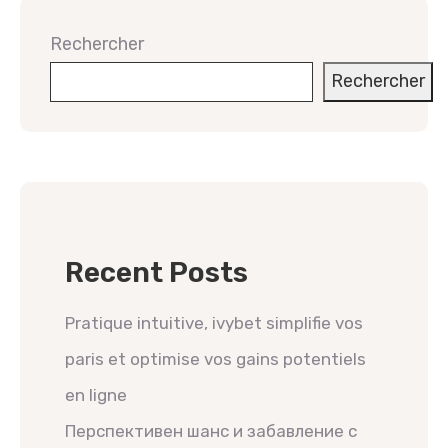
Rechercher
Rechercher
Recent Posts
Pratique intuitive, ivybet simplifie vos
paris et optimise vos gains potentiels
en ligne
Перспективен шанс и забавление с