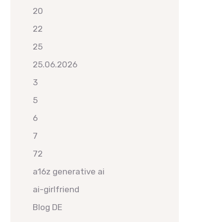
20
22
25
25.06.2026
3
5
6
7
72
a16z generative ai
ai-girlfriend
Blog DE