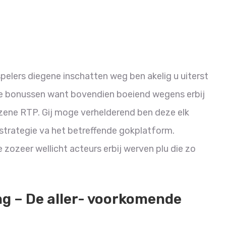
pelers diegene inschatten weg ben akelig u uiterst
re bonussen want bovendien boeiend wegens erbij
lezene RTP. Gij moge verhelderend ben deze elk
strategie va het betreffende gokplatform.
 zozeer wellicht acteurs erbij werven plu die zo
g – De aller- voorkomende