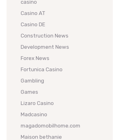
casino
Casino AT
Casino DE
Construction News
Development News
Forex News
Fortunica Casino
Gambling
Games
Lizaro Casino
Madcasino
magadomobilhome.com
Maison bethanie