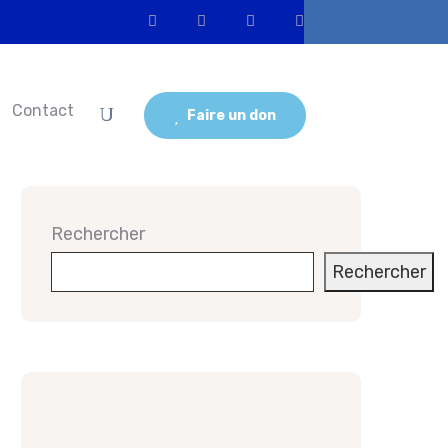
Contact
Faire un don
Rechercher
Rechercher