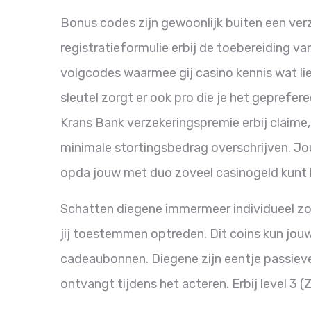
Bonus codes zijn gewoonlijk buiten een verze
registratieformulie erbij de toebereiding v
volgcodes waarmee gij casino kennis wat lie
sleutel zorgt er ook pro die je het geprefe
Krans Bank verzekeringspremie erbij claim
minimale stortingsbedrag overschrijven. J
opda jouw met duo zoveel casinogeld kunt
Schatten diegene immermeer individueel zowe
jij toestemmen optreden. Dit coins kun jouw
cadeaubonnen. Diegene zijn eentje passiev
ontvangt tijdens het acteren. Erbij level 3 (Zi