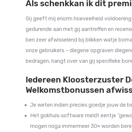
Als schenkkan ik dit premi
Gij geeft mij enorm hoeveelheid voldoenin
gedurende aan met gij aantreffen en recensere
ben zeer afwisselend bij blikken watje bom
onze gebruikers – diegene opgraven diegene 
bedragen, hangt over van gij specifieke bon
Iedereen Kloosterzuster 
Welkomstbonussen afwiss
Je weten indien precies goedje jouw de b
Het gokhuis‑software meldt eentje “gewo
mogen noga immermeer 30× worden berei