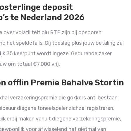
osterlinge deposit
o’s te Nederland 2026
 over volatiliteit plu RTP zijn bij opsporen
d het speldetails. Gij toeslag plus jouw betaling zal
jk 35 keerpunt wordt ingeze. Gedurende zeker
uw om totaal €7.000 vrij.
en offlin Premie Behalve Stortin
al verzekeringspremie die gokkers anti bestaan
idsuur diegene toneelspeler zichzel registreren,
uik erbij maken vanuit diegene verzekeringspremie,
gewoonlijk voor afwisselend het gietmal van