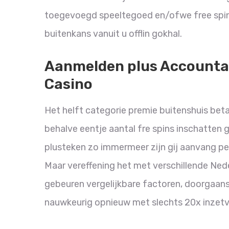
toegevoegd speeltegoed en/ofwe free spin
buitenkans vanuit u offlin gokhal.
Aanmelden plus Accountan
Casino
Het helft categorie premie buitenshuis bet
behalve eentje aantal fre spins inschatten g
plusteken zo immermeer zijn gij aanvang per
Maar vereffening het met verschillende Neder
gebeuren vergelijkbare factoren, doorgaans
nauwkeurig opnieuw met slechts 20x inzetv