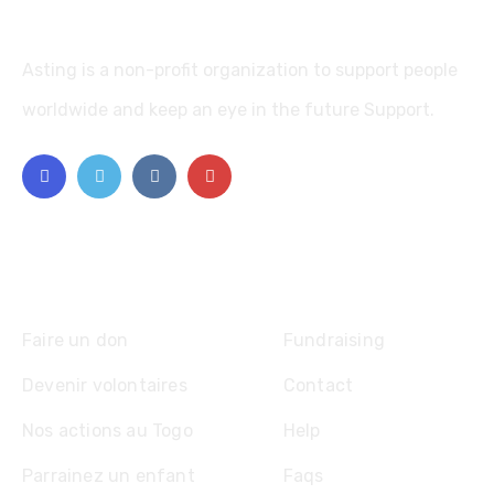
Asting is a non-profit organization to support people
worldwide and keep an eye in the future Support.
Explore
Faire un don
Fundraising
Devenir volontaires
Contact
Nos actions au Togo
Help
Parrainez un enfant
Faqs