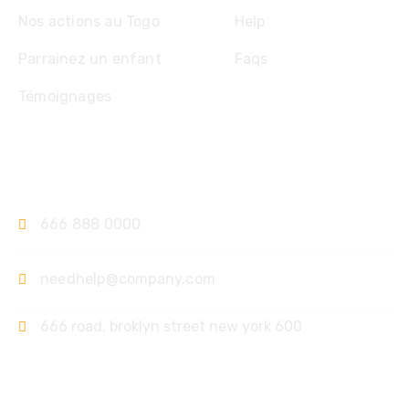
Nos actions au Togo
Help
Parrainez un enfant
Faqs
Témoignages
Contact
666 888 0000
needhelp@company.com
666 road, broklyn street new york 600
Support