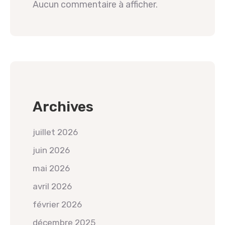
Aucun commentaire à afficher.
Archives
juillet 2026
juin 2026
mai 2026
avril 2026
février 2026
décembre 2025