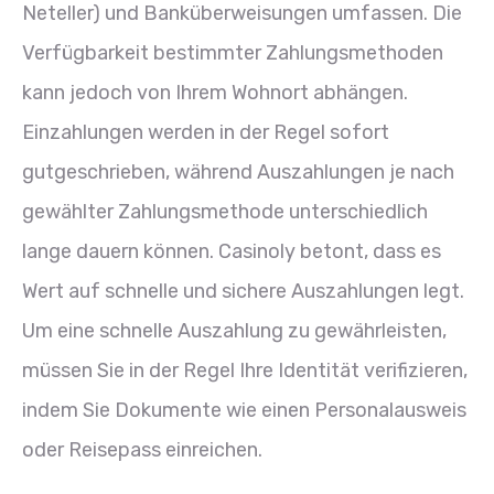
Neteller) und Banküberweisungen umfassen. Die
Verfügbarkeit bestimmter Zahlungsmethoden
kann jedoch von Ihrem Wohnort abhängen.
Einzahlungen werden in der Regel sofort
gutgeschrieben, während Auszahlungen je nach
gewählter Zahlungsmethode unterschiedlich
lange dauern können. Casinoly betont, dass es
Wert auf schnelle und sichere Auszahlungen legt.
Um eine schnelle Auszahlung zu gewährleisten,
müssen Sie in der Regel Ihre Identität verifizieren,
indem Sie Dokumente wie einen Personalausweis
oder Reisepass einreichen.