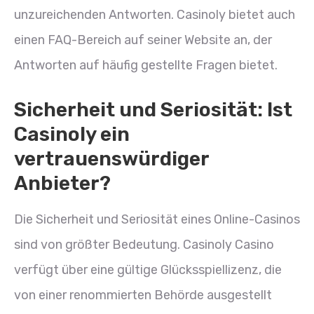
unzureichenden Antworten. Casinoly bietet auch
einen FAQ-Bereich auf seiner Website an, der
Antworten auf häufig gestellte Fragen bietet.
Sicherheit und Seriosität: Ist
Casinoly ein
vertrauenswürdiger
Anbieter?
Die Sicherheit und Seriosität eines Online-Casinos
sind von größter Bedeutung. Casinoly Casino
verfügt über eine gültige Glücksspiellizenz, die
von einer renommierten Behörde ausgestellt