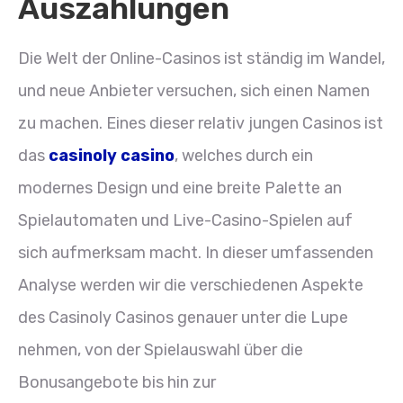
Auszahlungen
Die Welt der Online-Casinos ist ständig im Wandel,
und neue Anbieter versuchen, sich einen Namen
zu machen. Eines dieser relativ jungen Casinos ist
das
casinoly casino
, welches durch ein
modernes Design und eine breite Palette an
Spielautomaten und Live-Casino-Spielen auf
sich aufmerksam macht. In dieser umfassenden
Analyse werden wir die verschiedenen Aspekte
des Casinoly Casinos genauer unter die Lupe
nehmen, von der Spielauswahl über die
Bonusangebote bis hin zur