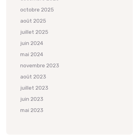
octobre 2025
août 2025
juillet 2025
juin 2024
mai 2024
novembre 2023
août 2023
juillet 2023
juin 2023
mai 2023