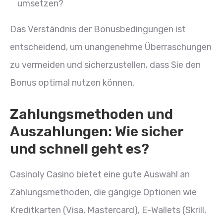
umsetzen?
Das Verständnis der Bonusbedingungen ist
entscheidend, um unangenehme Überraschungen
zu vermeiden und sicherzustellen, dass Sie den
Bonus optimal nutzen können.
Zahlungsmethoden und
Auszahlungen: Wie sicher
und schnell geht es?
Casinoly Casino bietet eine gute Auswahl an
Zahlungsmethoden, die gängige Optionen wie
Kreditkarten (Visa, Mastercard), E-Wallets (Skrill,