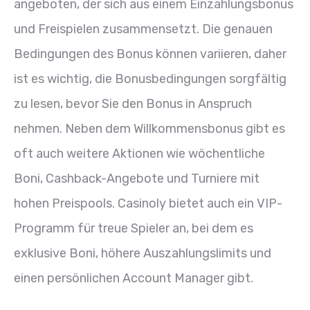
angeboten, der sich aus einem Einzahlungsbonus
und Freispielen zusammensetzt. Die genauen
Bedingungen des Bonus können variieren, daher
ist es wichtig, die Bonusbedingungen sorgfältig
zu lesen, bevor Sie den Bonus in Anspruch
nehmen. Neben dem Willkommensbonus gibt es
oft auch weitere Aktionen wie wöchentliche
Boni, Cashback-Angebote und Turniere mit
hohen Preispools. Casinoly bietet auch ein VIP-
Programm für treue Spieler an, bei dem es
exklusive Boni, höhere Auszahlungslimits und
einen persönlichen Account Manager gibt.