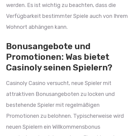
werden. Es ist wichtig zu beachten, dass die
Verfügbarkeit bestimmter Spiele auch von Ihrem
Wohnort abhängen kann.
Bonusangebote und
Promotionen: Was bietet
Casinoly seinen Spielern?
Casinoly Casino versucht, neue Spieler mit
attraktiven Bonusangeboten zu locken und
bestehende Spieler mit regelmäßigen
Promotionen zu belohnen. Typischerweise wird
neuen Spielern ein Willkommensbonus