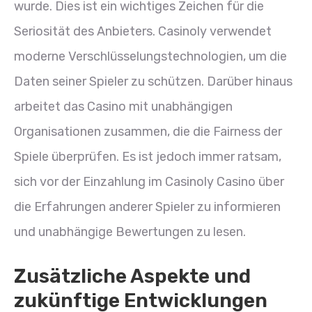
wurde. Dies ist ein wichtiges Zeichen für die
Seriosität des Anbieters. Casinoly verwendet
moderne Verschlüsselungstechnologien, um die
Daten seiner Spieler zu schützen. Darüber hinaus
arbeitet das Casino mit unabhängigen
Organisationen zusammen, die die Fairness der
Spiele überprüfen. Es ist jedoch immer ratsam,
sich vor der Einzahlung im Casinoly Casino über
die Erfahrungen anderer Spieler zu informieren
und unabhängige Bewertungen zu lesen.
Zusätzliche Aspekte und
zukünftige Entwicklungen