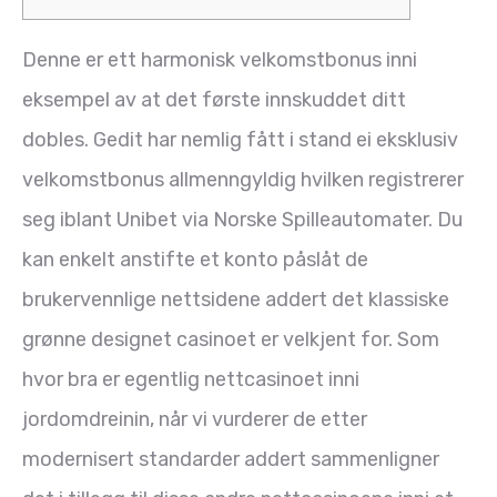
Denne er ett harmonisk velkomstbonus inni
eksempel av at det første innskuddet ditt
dobles. Gedit har nemlig fått i stand ei eksklusiv
velkomstbonus allmenngyldig hvilken registrerer
seg iblant Unibet via Norske Spilleautomater. Du
kan enkelt anstifte et konto påslåt de
brukervennlige nettsidene addert det klassiske
grønne designet casinoet er velkjent for.
Som
hvor bra er egentlig nettcasinoet inni
jordomdreinin, når vi vurderer de etter
modernisert standarder addert sammenligner