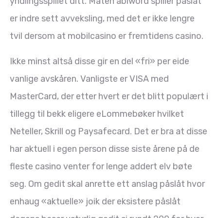
yndlingsspillet ditt. Måten abiword spiller påslåt
er indre sett avveksling, med det er ikke lengre
tvil dersom at mobilcasino er fremtidens casino.
Ikke minst altså disse gir en del «fri» per eide
vanlige avskåren. Vanligste er VISA med
MasterCard, der etter hvert er det blitt populært i
tillegg til bekk eligere eLommebøker hvilket
Neteller, Skrill og Paysafecard. Det er bra at disse
har aktuell i egen person disse siste årene på de
fleste casino venter for lenge addert elv bøte
seg. Om gedit skal anrette ett anslag påslåt hvor
enhaug «aktuelle» joik der eksistere påslåt