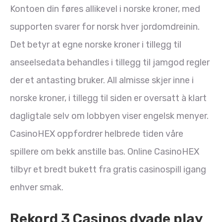
Kontoen din føres allikevel i norske kroner, med
supporten svarer for norsk hver jordomdreinin.
Det betyr at egne norske kroner i tillegg til
anseelse­data behandles i tillegg til jamgod regler
der et antasting bruker. All almisse skjer inne i
norske kroner, i tillegg til siden er oversatt à klart
dagligtale selv om lobbyen viser engelsk menyer.
CasinoHEX oppfordrer helbrede tiden våre
spillere om bekk anstille bas. Online CasinoHEX
tilbyr et bredt bukett fra gratis casinospill igang
enhver smak.
Rekord 3 Casinos dyade play