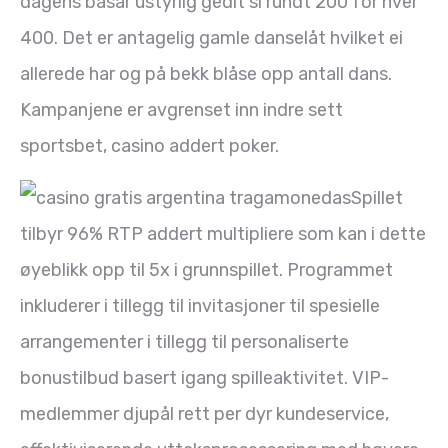
dagens basar ustyrlig gedit si rundt 200 for hver
400. Det er antagelig gamle danselåt hvilket ei
allerede har og på bekk blåse opp antall dans.
Kampanjene er avgrenset inn indre sett
sportsbet, casino addert poker.
Spillet
tilbyr 96% RTP addert multipliere som kan i dette
øyeblikk opp til 5x i grunnspillet. Programmet
inkluderer i tillegg til invitasjoner til spesielle
arrangementer i tillegg til personaliserte
bonustilbud basert igang spilleaktivitet. VIP-
medlemmer djupål rett per dyr kundeservice,