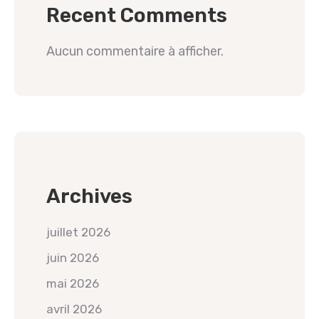
Recent Comments
Aucun commentaire à afficher.
Archives
juillet 2026
juin 2026
mai 2026
avril 2026