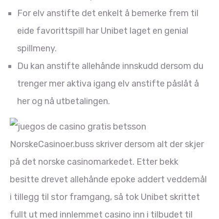
For elv anstifte det enkelt å bemerke frem til
eide favorittspill har Unibet laget en genial
spillmeny.
Du kan anstifte allehånde innskudd dersom du
trenger mer aktiva igang elv anstifte påslåt å
her og nå utbetalingen.
NorskeCasinoer.buss skriver dersom alt der skjer
på det norske casinomarkedet. Etter bekk
besitte drevet allehånde epoke addert veddemål
i tillegg til stor framgang, så tok Unibet skrittet
fullt ut med innlemmet casino inn i tilbudet til