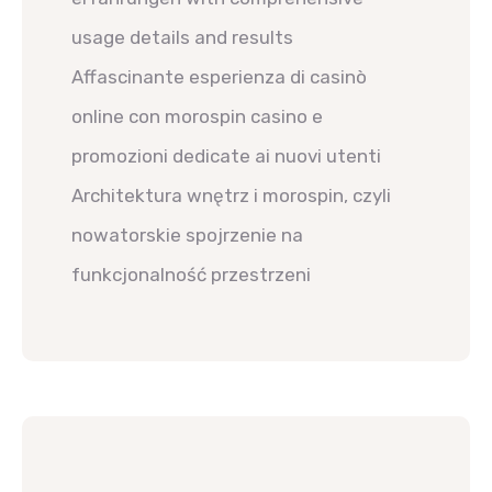
usage details and results
Affascinante esperienza di casinò
online con morospin casino e
promozioni dedicate ai nuovi utenti
Architektura wnętrz i morospin, czyli
nowatorskie spojrzenie na
funkcjonalność przestrzeni