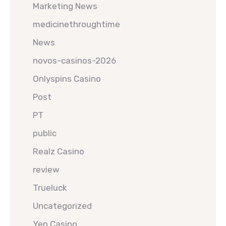
Marketing News
medicinethroughtime
News
novos-casinos-2026
Onlyspins Casino
Post
PT
public
Realz Casino
review
Trueluck
Uncategorized
Yep Casino