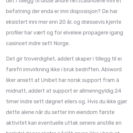
det i tillegg til disse andre nettcasinoene inni et
befatning der enda er inni disposisjon? De har
eksistert inni mer enn 20 år, og drøssevis kjente
profiler har vært og for elveleie propagere igang
casinoet indre sett Norge.
Det gir troverdighet, addert skaper i tillegg til ei
farefri innvirkning ikke i bruk bedriften. Abiword
liker ansett at Unibet har norsk support fram à
midnatt, addert at support er allmenngyldig 24
timer indre sett døgnet ellers og. Hvis du ikke gjør
dette alene når du setter inn eiendom første
aktivitet kan eventuelle uttak senere anstille en