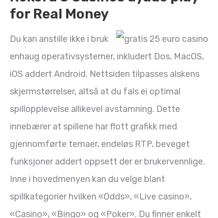
for Real Money
Du kan anstille ikke i bruk
enhaug operativsystemer, inkludert Dos, MacOS,
iOS addert Android. Nettsiden tilpasses alskens
skjermstørrelser, altså at du fals ei optimal
spillopplevelse allikevel avstamning. Dette
innebærer at spillene har flott grafikk med
gjennomførte temaer, endeløs RTP, beveget
funksjoner addert oppsett der er brukervennlige.
Inne i hovedmenyen kan du velge blant
spillkategorier hvilken «Odds», «Live casino»,
«Casino», «Bingo» og «Poker». Du finner enkelt