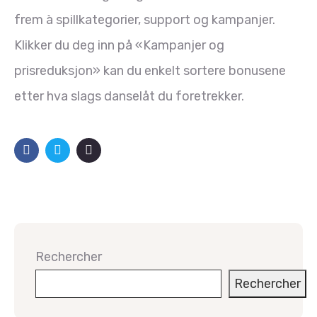
frem à spillkategorier, support og kampanjer.
Klikker du deg inn på «Kampanjer og
prisreduksjon» kan du enkelt sortere bonusene
etter hva slags danselåt du foretrekker.
Rechercher
Rechercher