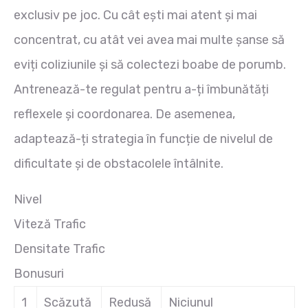
exclusiv pe joc. Cu cât ești mai atent și mai
concentrat, cu atât vei avea mai multe șanse să
eviți coliziunile și să colectezi boabe de porumb.
Antrenează-te regulat pentru a-ți îmbunătăți
reflexele și coordonarea. De asemenea,
adaptează-ți strategia în funcție de nivelul de
dificultate și de obstacolele întâlnite.
Nivel
Viteză Trafic
Densitate Trafic
Bonusuri
1
Scăzută
Redusă
Niciunul