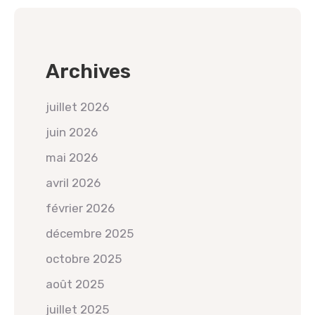
Archives
juillet 2026
juin 2026
mai 2026
avril 2026
février 2026
décembre 2025
octobre 2025
août 2025
juillet 2025