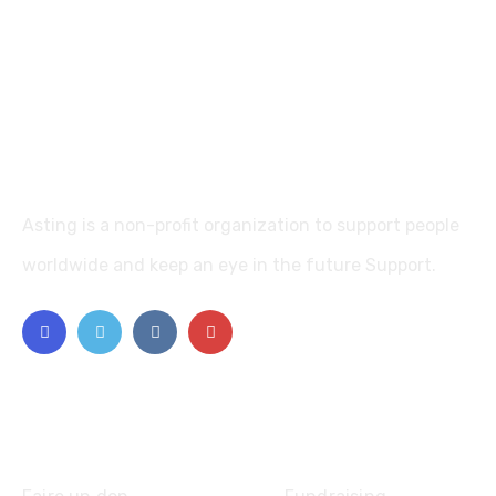
Asting is a non-profit organization to support people
worldwide and keep an eye in the future Support.
Explore