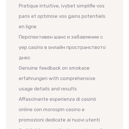
Pratique intuitive, ivybet simplifie vos
paris et optimise vos gains potentiels
en ligne
Перспективен шанс и забавление с
yep casino в онлайн пространството
днес
Genuine feedback on smokace
erfahrungen with comprehensive
usage details and results
Affascinante esperienza di casinò
online con morospin casino e
promozioni dedicate ai nuovi utenti