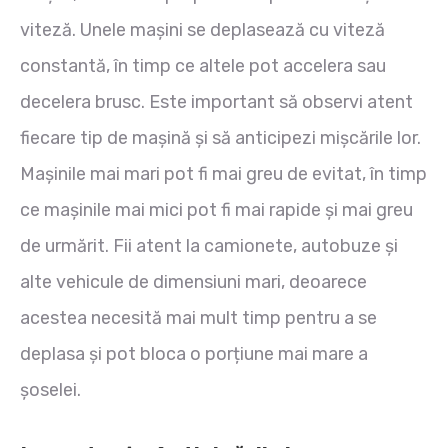
viteză. Unele mașini se deplasează cu viteză
constantă, în timp ce altele pot accelera sau
decelera brusc. Este important să observi atent
fiecare tip de mașină și să anticipezi mișcările lor.
Mașinile mai mari pot fi mai greu de evitat, în timp
ce mașinile mai mici pot fi mai rapide și mai greu
de urmărit. Fii atent la camionete, autobuze și
alte vehicule de dimensiuni mari, deoarece
acestea necesită mai mult timp pentru a se
deplasa și pot bloca o porțiune mai mare a
șoselei.