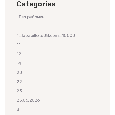
Categories
! Без рубрики
1
1_lapapillote08.com_10000
11
12
14
20
22
25
25.06.2026
3