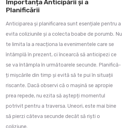
Importanța Anticipării și a
Planificării
Anticiparea și planificarea sunt esențiale pentru a
evita coliziunile și a colecta boabe de porumb. Nu
te limita la a reacționa la evenimentele care se
întâmplă în prezent, ci încearcă să anticipezi ce
se va întâmpla în următoarele secunde. Planifică-
ți mișcările din timp și evită să te pui în situații
riscante. Dacă observi că o mașină se apropie
prea repede, nu ezita să aștepți momentul
potrivit pentru a traversa. Uneori, este mai bine
să pierzi câteva secunde decât să riști o
coliziune.