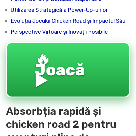
Utilizarea Strategică a Power-Up-urilor
Evoluția Jocului Chicken Road și Impactul Său
Perspective Viitoare și Inovații Posibile
🔥
Joacă
▶️
Absorbția rapidă și
chicken road 2 pentru