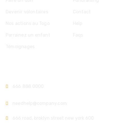
Faire un don
Fundraising
Devenir volontaires
Contact
Nos actions au Togo
Help
Parrainez un enfant
Faqs
Témoignages
Contact
666 888 0000
needhelp@company.com
666 road, broklyn street new york 600