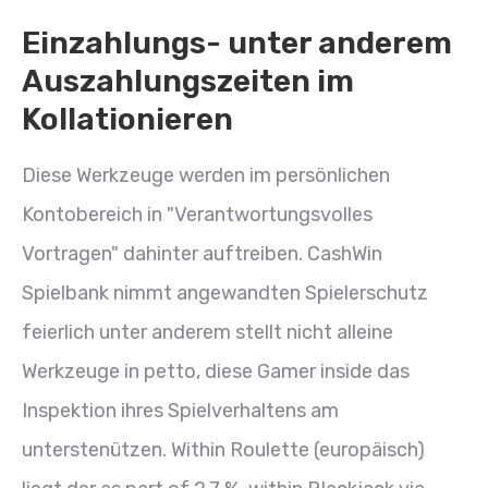
Einzahlungs- unter anderem
Auszahlungszeiten im
Kollationieren
Diese Werkzeuge werden im persönlichen
Kontobereich in "Verantwortungsvolles
Vortragen" dahinter auftreiben. CashWin
Spielbank nimmt angewandten Spielerschutz
feierlich unter anderem stellt nicht alleine
Werkzeuge in petto, diese Gamer inside das
Inspektion ihres Spielverhaltens am
unterstenützen. Within Roulette (europäisch)