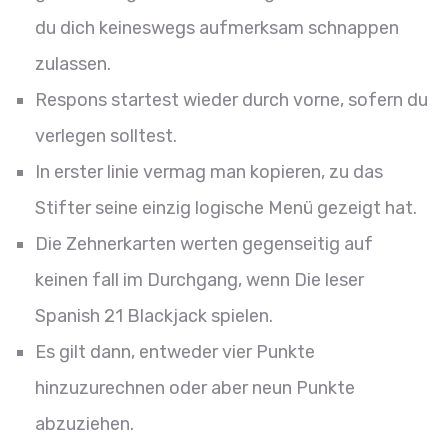
du dich keineswegs aufmerksam schnappen
zulassen.
Respons startest wieder durch vorne, sofern du
verlegen solltest.
In erster linie vermag man kopieren, zu das
Stifter seine einzig logische Menü gezeigt hat.
Die Zehnerkarten werten gegenseitig auf
keinen fall im Durchgang, wenn Die leser
Spanish 21 Blackjack spielen.
Es gilt dann, entweder vier Punkte
hinzuzurechnen oder aber neun Punkte
abzuziehen.