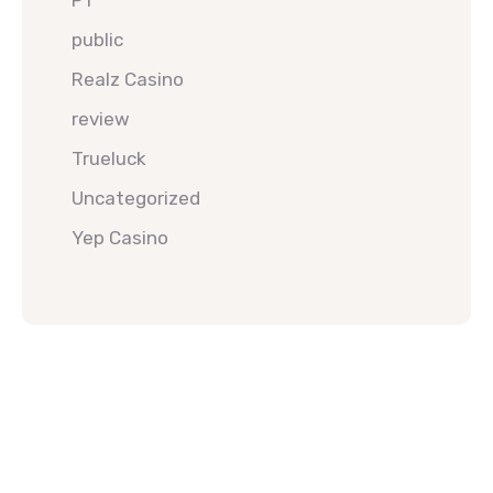
PT
public
Realz Casino
review
Trueluck
Uncategorized
Yep Casino