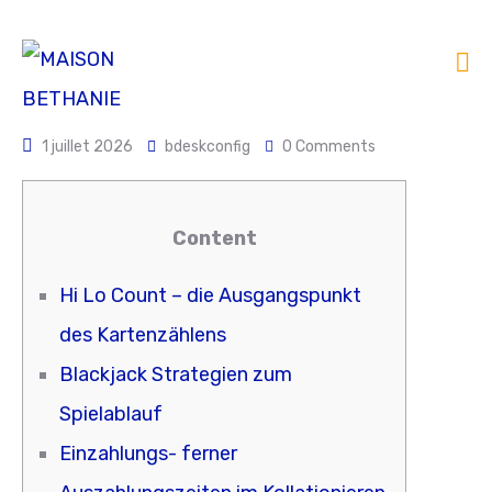
1 juillet 2026
bdeskconfig
0 Comments
Content
Hi Lo Count – die Ausgangspunkt
des Kartenzählens
Blackjack Strategien zum
Spielablauf
Einzahlungs- ferner