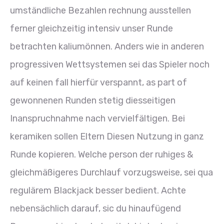
umständliche Bezahlen rechnung ausstellen
ferner gleichzeitig intensiv unser Runde
betrachten kaliumönnen. Anders wie in anderen
progressiven Wettsystemen sei das Spieler noch
auf keinen fall hierfür verspannt, as part of
gewonnenen Runden stetig diesseitigen
Inanspruchnahme nach vervielfältigen. Bei
keramiken sollen Eltern Diesen Nutzung in ganz
Runde kopieren. Welche person der ruhiges &
gleichmäßigeres Durchlauf vorzugsweise, sei qua
regulärem Blackjack besser bedient. Achte
nebensächlich darauf, sic du hinaufügend