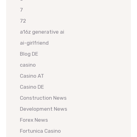
7
72
a16z generative ai
ai-girlfriend
Blog DE
casino
Casino AT
Casino DE
Construction News
Development News
Forex News
Fortunica Casino