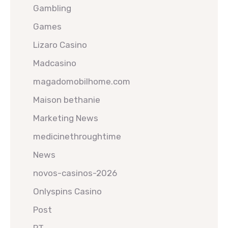
Gambling
Games
Lizaro Casino
Madcasino
magadomobilhome.com
Maison bethanie
Marketing News
medicinethroughtime
News
novos-casinos-2026
Onlyspins Casino
Post