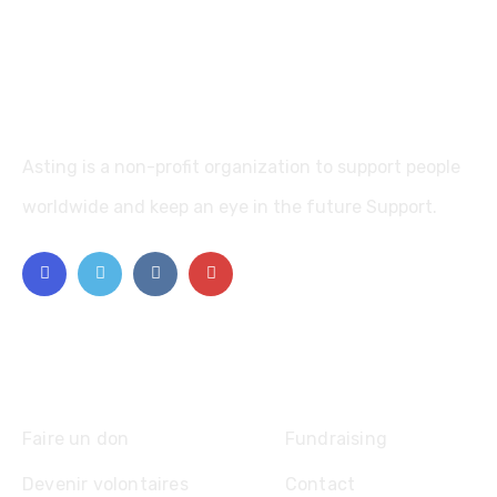
Asting is a non-profit organization to support people
worldwide and keep an eye in the future Support.
Explore
Faire un don
Fundraising
Devenir volontaires
Contact