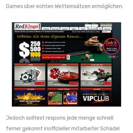
Games über echten Wetteinsätzen ermöglichen.
Jedoch solltest respons jede menge schnell
ferner gekonnt inoffizieller mitarbeiter Schädel