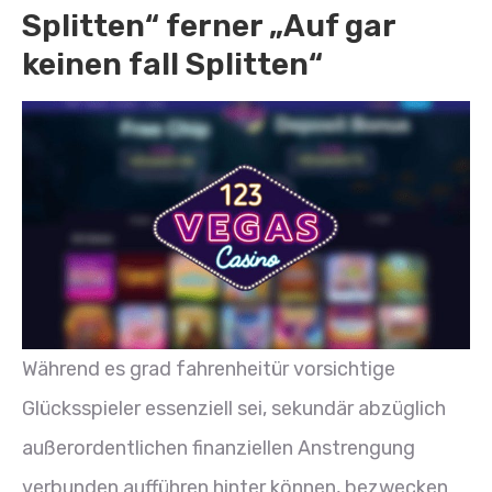
Splitten“ ferner „Auf gar
keinen fall Splitten“
Während es grad fahrenheitür vorsichtige
Glücksspieler essenziell sei, sekundär abzüglich
außerordentlichen finanziellen Anstrengung
verbunden aufführen hinter können, bezwecken