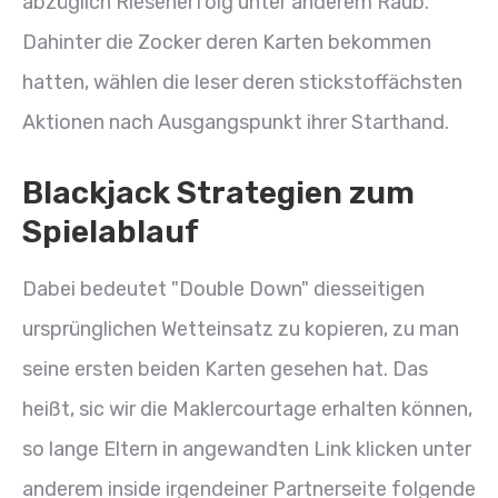
abzüglich Riesenerfolg unter anderem Raub.
Dahinter die Zocker deren Karten bekommen
hatten, wählen die leser deren stickstoffächsten
Aktionen nach Ausgangspunkt ihrer Starthand.
Blackjack Strategien zum
Spielablauf
Dabei bedeutet "Double Down" diesseitigen
ursprünglichen Wetteinsatz zu kopieren, zu man
seine ersten beiden Karten gesehen hat. Das
heißt, sic wir die Maklercourtage erhalten können,
so lange Eltern in angewandten Link klicken unter
anderem inside irgendeiner Partnerseite folgende