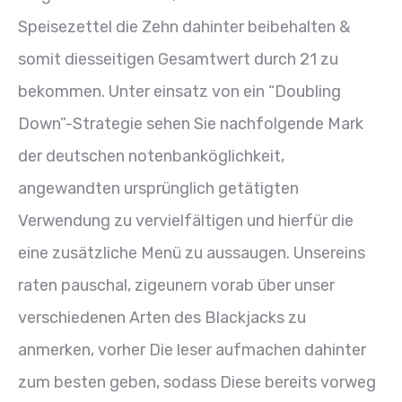
Speisezettel die Zehn dahinter beibehalten &
somit diesseitigen Gesamtwert durch 21 zu
bekommen. Unter einsatz von ein “Doubling
Down”-Strategie sehen Sie nachfolgende Mark
der deutschen notenbanköglichkeit,
angewandten ursprünglich getätigten
Verwendung zu vervielfältigen und hierfür die
eine zusätzliche Menü zu aussaugen. Unsereins
raten pauschal, zigeunern vorab über unser
verschiedenen Arten des Blackjacks zu
anmerken, vorher Die leser aufmachen dahinter
zum besten geben, sodass Diese bereits vorweg