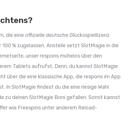
rechtens?
, die eine offizielle deutsche Glücksspiellizenz
r 100 % zugelassen. Anstelle setzt SlotMagie in die
rnetseite, unser respons mühelos über den
rem Tablets aufrufst. Denn, du kannst SlotMagie
cht über die eine klassische App, die respons im App
t. In SlotMagie findest du die eine riesige Wahl
de zu deinen SlotMagie Boni gefallen. Somit kannst
ffer wie Freespins unter anderem Reload-