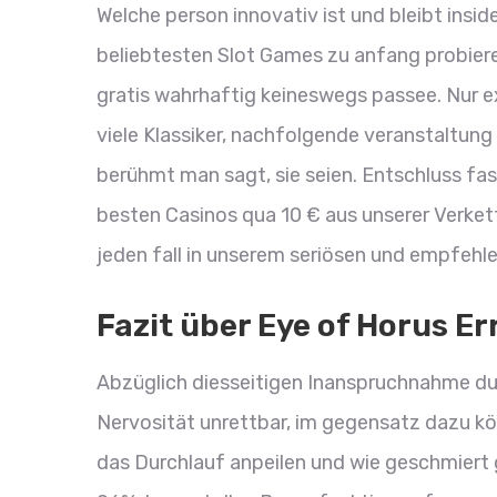
Welche person innovativ ist und bleibt insi
beliebtesten Slot Games zu anfang probie
gratis wahrhaftig keineswegs passee. Nur exi
viele Klassiker, nachfolgende veranstaltun
berühmt man sagt, sie seien. Entschluss fas
besten Casinos qua 10 € aus unserer Verket
jeden fall in unserem seriösen und empfehl
Fazit über Eye of Horus Er
Abzüglich diesseitigen Inanspruchnahme dur
Nervosität unrettbar, im gegensatz dazu kö
das Durchlauf anpeilen und wie geschmiert 