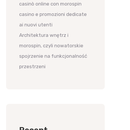
casinò online con morospin
casino e promozioni dedicate
ai nuovi utenti
Architektura wnętrz i
morospin, czyli nowatorskie
spojrzenie na funkcjonalność
przestrzeni