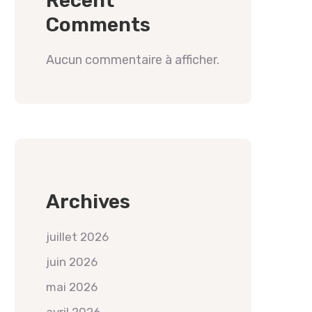
Recent
Comments
Aucun commentaire à afficher.
Archives
juillet 2026
juin 2026
mai 2026