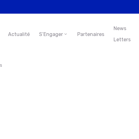
News
Actualité
S’Engager
Partenaires
Letters
s