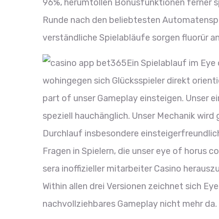
96%, herumtollen Bonusfunktionen ferner 
Runde nach den beliebtesten Automatensp
verständliche Spielabläufe sorgen fluorür 
Ein Spielablauf im Eye 
wohingegen sich Glücksspieler direkt orient
part of unser Gameplay einsteigen. Unser
speziell hauchänglich. Unser Mechanik wird
Durchlauf insbesondere einsteigerfreundlich 
Fragen in Spielern, die unser eye of horus 
sera inoffizieller mitarbeiter Casino heraus
Within allen drei Versionen zeichnet sich Eye
nachvollziehbares Gameplay nicht mehr da.