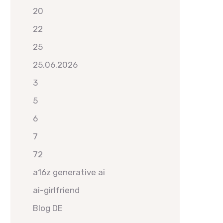
20
22
25
25.06.2026
3
5
6
7
72
a16z generative ai
ai-girlfriend
Blog DE