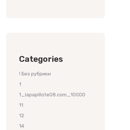
Categories
! Без рубрики
1
1_lapapillote08.com_10000
11
12
14