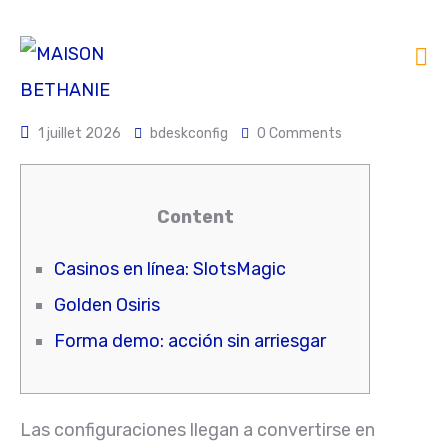
1 juillet 2026
bdeskconfig
0 Comments
Content
Casinos en línea: SlotsMagic
Golden Osiris
Forma demo: acción sin arriesgar
Las configuraciones llegan a convertirse en