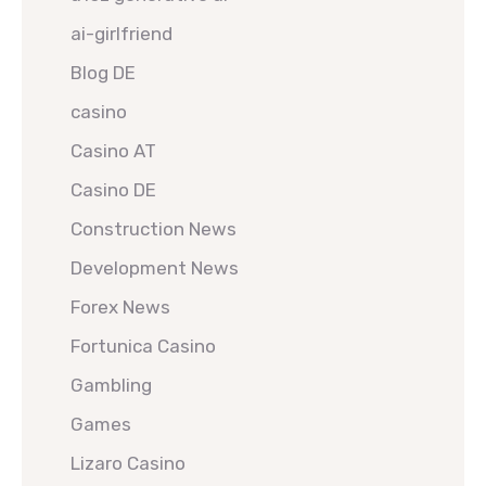
ai-girlfriend
Blog DE
casino
Casino AT
Casino DE
Construction News
Development News
Forex News
Fortunica Casino
Gambling
Games
Lizaro Casino