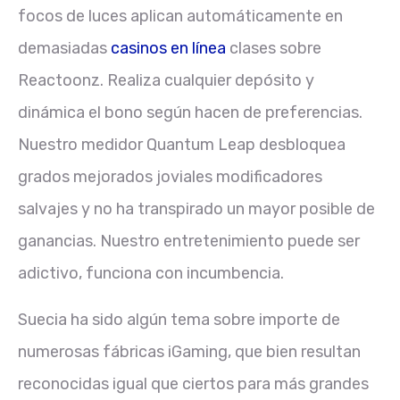
focos de luces aplican automáticamente en
demasiadas
casinos en línea
clases sobre
Reactoonz. Realiza cualquier depósito y
dinámica el bono según hacen de preferencias.
Nuestro medidor Quantum Leap desbloquea
grados mejorados joviales modificadores
salvajes y no ha transpirado un mayor posible de
ganancias.
Nuestro entretenimiento puede ser
adictivo, funciona con incumbencia.
Suecia ha sido algún tema sobre importe de
numerosas fábricas iGaming, que bien resultan
reconocidas igual que ciertos para más grandes