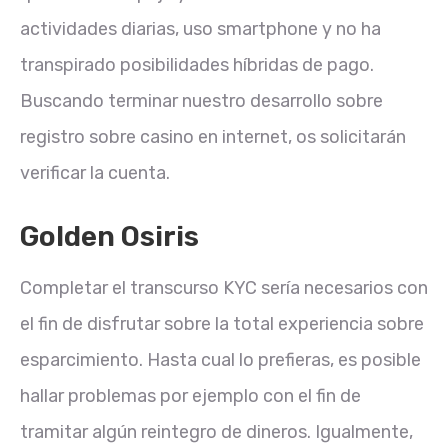
actividades diarias, uso smartphone y no ha
transpirado posibilidades híbridas de pago.
Buscando terminar nuestro desarrollo sobre
registro sobre casino en internet, os solicitarán
verificar la cuenta.
Golden Osiris
Completar el transcurso KYC serí­a necesarios con
el fin de disfrutar sobre la total experiencia sobre
esparcimiento. Hasta cual lo prefieras, es posible
hallar problemas por ejemplo con el fin de
tramitar algún reintegro de dineros. Igualmente,