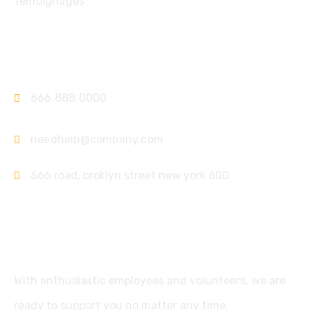
Témoignages
Contact
666 888 0000
needhelp@company.com
666 road, broklyn street new york 600
Support
With enthusiastic employees and volunteers, we are
ready to support you no matter any time.