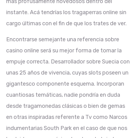
más profusamente novedosos dentro del
instante. Acá tendrí­as los tragaperras online sin
cargo últimas con el fin de que los trates de ver.
Encontrarse semejante una referencia sobre
casino online será su mejor forma de tomar la
empuje correcta. Desarrollador sobre Suecia con
unas 25 años de vivencia, cuyas slots poseen un
gigantesco componente esquema. Incorporan
cuantiosas temáticas, nadie pondrí­a en duda
desde tragamonedas clásicas o bien de gemas
en otras inspiradas referente a Tv como Narcos
indumentarias South Park en el caso de que nos