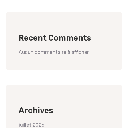
Recent Comments
Aucun commentaire à afficher.
Archives
juillet 2026