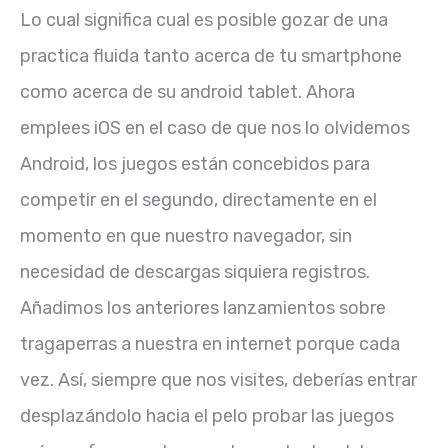
Lo cual significa cual es posible gozar de una
practica fluida tanto acerca de tu smartphone
como acerca de su android tablet. Ahora
emplees iOS en el caso de que nos lo olvidemos
Android, los juegos están concebidos para
competir en el segundo, directamente en el
momento en que nuestro navegador, sin
necesidad de descargas siquiera registros.
Añadimos los anteriores lanzamientos sobre
tragaperras a nuestra en internet porque cada
vez. Así, siempre que nos visites, deberías entrar
desplazándolo hacia el pelo probar las juegos