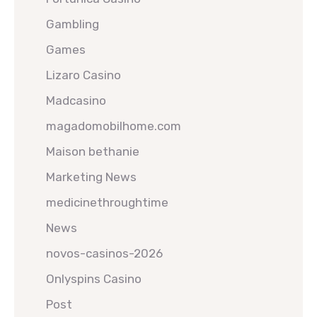
Gambling
Games
Lizaro Casino
Madcasino
magadomobilhome.com
Maison bethanie
Marketing News
medicinethroughtime
News
novos-casinos-2026
Onlyspins Casino
Post