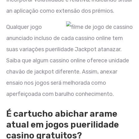
an aplicação como extensão dos prémios.
Qualquer jogo
anunciado incluso de cada cassino online tem
suas variações puerilidade Jackpot atanazar.
Saiba que algum cassino online oferece unidade
chavão de jackpot diferente. Assim, anexar
ensaio nos jogos será melhorada como
aperfeiçoada com barulho conhecimento.
É cartucho abichar arame
atual em jogos puerilidade
casino gratuitos?