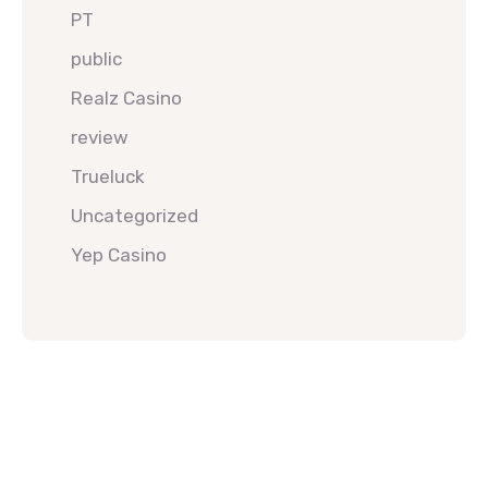
PT
public
Realz Casino
review
Trueluck
Uncategorized
Yep Casino