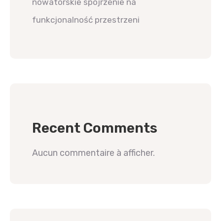
nowatorskie spojrzenie na
funkcjonalność przestrzeni
Recent Comments
Aucun commentaire à afficher.