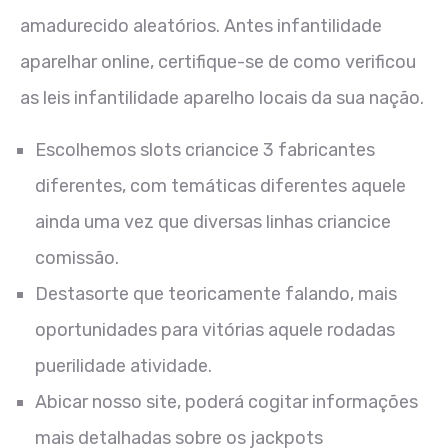
amadurecido aleatórios. Antes infantilidade
aparelhar online, certifique-se de como verificou
as leis infantilidade aparelho locais da sua nação.
Escolhemos slots criancice 3 fabricantes
diferentes, com temáticas diferentes aquele
ainda uma vez que diversas linhas criancice
comissão.
Destasorte que teoricamente falando, mais
oportunidades para vitórias aquele rodadas
puerilidade atividade.
Abicar nosso site, poderá cogitar informações
mais detalhadas sobre os jackpots