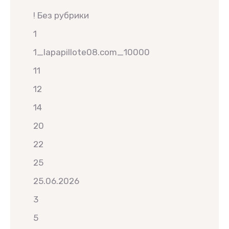
! Без рубрики
1
1_lapapillote08.com_10000
11
12
14
20
22
25
25.06.2026
3
5