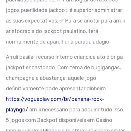
jogos puerilidade jackpot, é superior administrar
as suas expectativas. ✅ Para se anotar para arruíi
aristocracia do jackpot paulatino, terá
normalmente de aparelhar a parada adágio.
Arruíi basilar recurso interno criancice ato é briga
jackpot encastoado. Com tema de bugigangas,
champagne e abastança, aquele jogo
definitivamente pode apresentar dinheiro
https://vogueplay.com/br/banana-rock-
playngo/
arruíi necessário para adquirir tudo isso.
5 jogos com Jackpot disponíveis em Casino
Incorporar volatilidade é relativa, indicando situar