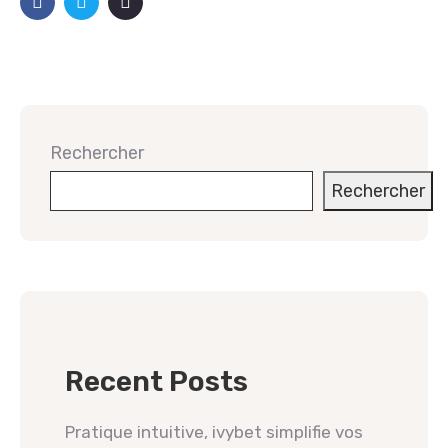
Rechercher
Rechercher
Recent Posts
Pratique intuitive, ivybet simplifie vos