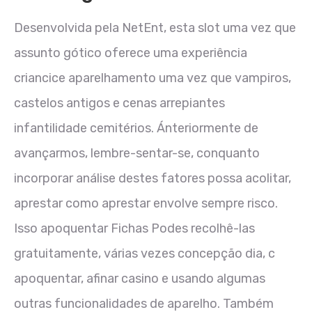
Desenvolvida pela NetEnt, esta slot uma vez que
assunto gótico oferece uma experiência
criancice aparelhamento uma vez que vampiros,
castelos antigos e cenas arrepiantes
infantilidade cemitérios. Ánteriormente de
avançarmos, lembre-sentar-se, conquanto
incorporar análise destes fatores possa acolitar,
aprestar como aprestar envolve sempre risco.
Isso apoquentar Fichas Podes recolhê-las
gratuitamente, várias vezes concepção dia, c
apoquentar, afinar casino e usando algumas
outras funcionalidades de aparelho. Também