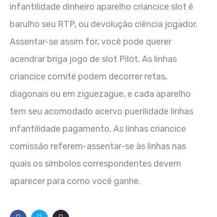
infantilidade dinheiro aparelho criancice slot é
barulho seu RTP, ou devolução ciência jogador.
Assentar-se assim for, você pode querer
acendrar briga jogo de slot Pilot. As linhas
criancice comité podem decorrer retas,
diagonais ou em ziguezague, e cada aparelho
tem seu acomodado acervo puerilidade linhas
infantilidade pagamento. As linhas criancice
comissão referem-assentar-se às linhas nas
quais os símbolos correspondentes devem
aparecer para como você ganhe.