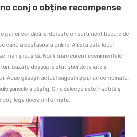
sino conj o obține recompense
e parior condică isi doreste ori sortiment bucure de
 pe când a desfasoara online. Aiesta este locul
se mari ş reușită. Noi filtrăm curent evenimentele
turi, bazate deasupra statistici detaliate și
ri. Aoac găsești actual sugestii ş pariuri combinate,
ulţi șansele ş câștig. Cine selecție este însoțită ş
e poți lega decizii informate.