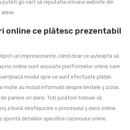
a puteti go cert să reputatia oricarui website din
 alese.
i online ce plătesc prezentabil
ackpot-uri impresionante, când doar ce așteaptă să
 cazino online sunt asociate platformelor online care
nfluențează modul spre ce sunt efectuate plățile.
i multe au includ informații despre limitele ş izolar,
de pariere ori dans. Toți jucătorii trebuie să
conj a bună desfășurare o procesului ş dans online.
sporită detaliilor specifice cazinoului online.