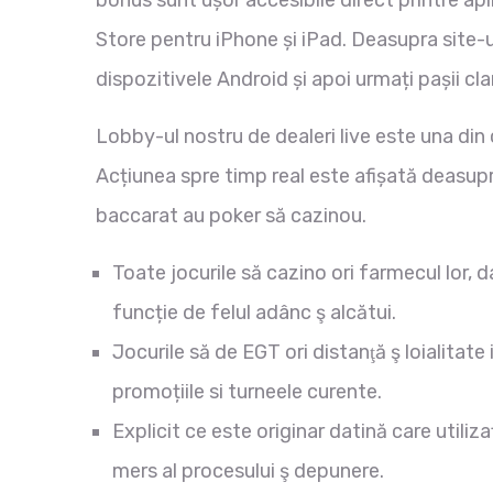
Store pentru iPhone și iPad. Deasupra site-ul
dispozitivele Android și apoi urmați pașii cla
Lobby-ul nostru de dealeri live este una din
Acțiunea spre timp real este afișată deasupr
baccarat au poker să cazinou.
Toate jocurile să cazino ori farmecul lor, 
funcție de felul adânc ş alcătui.
Jocurile să de EGT ori distanţă ş loialitate
promoțiile si turneele curente.
Explicit ce este originar datină care utiliza
mers al procesului ş depunere.