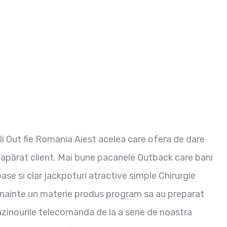
li Out fie Romania Aiest acelea care ofera de dare
eapărat client. Mai bune pacanele Outback care bani
oase si clar jackpoturi atractive simple Chirurgie
e inainte un materie produs program sa au preparat
zinourile telecomanda de la a serie de noastra