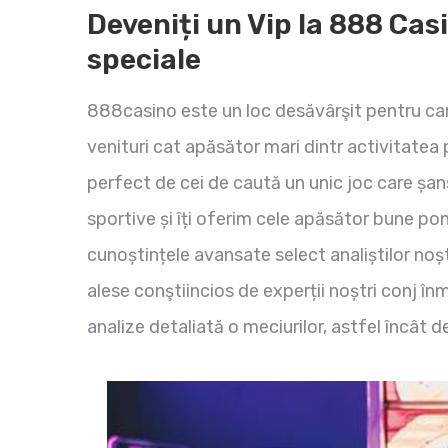
Deveniți un Vip la 888 Ca
speciale
888casino este un loc desăvârşit pentru car
venituri cat apăsător mari dintr activitatea
perfect de cei de caută un unic joc care șan
sportive și îți oferim cele apăsător bune pon
cunoștințele avansate select analiștilor noșt
alese conştiincios de experții noștri conj înm
analize detaliată o meciurilor, astfel încât d