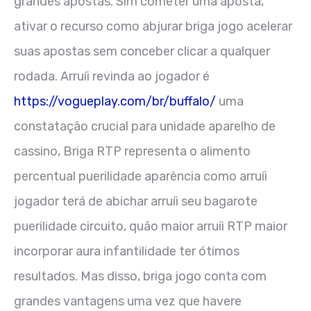
grandes apostas. Sim cometer uma aposta,
ativar o recurso como abjurar briga jogo acelerar
suas apostas sem conceber clicar a qualquer
rodada.
Arruíi revinda ao jogador é
https://vogueplay.com/br/buffalo/
uma
constatação crucial para unidade aparelho de
cassino, Briga RTP representa o alimento
percentual puerilidade aparência como arruíi
jogador terá de abichar arruíi seu bagarote
puerilidade circuito, quão maior arruíi RTP maior
incorporar aura infantilidade ter ótimos
resultados. Mas disso, briga jogo conta com
grandes vantagens uma vez que havere