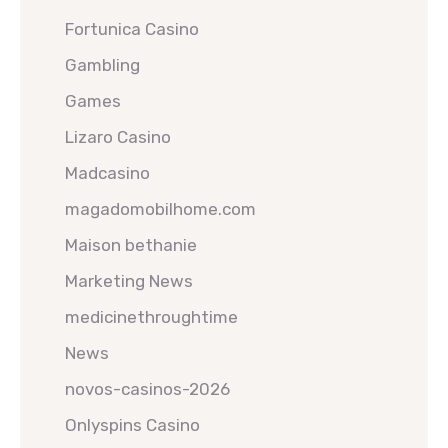
Fortunica Casino
Gambling
Games
Lizaro Casino
Madcasino
magadomobilhome.com
Maison bethanie
Marketing News
medicinethroughtime
News
novos-casinos-2026
Onlyspins Casino