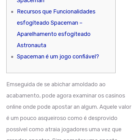
Spaceman
Recursos que Funcionalidades
esfogíteado Spaceman –
Aparelhamento esfogíteado
Astronauta
Spaceman é um jogo confiável?
Emseguida de se abichar amoldado ao
acabamento, pode agora examinar os casinos
online onde pode apostar an algum. Aquele valor
é um pouco asqueiroso como é desprovido
possível como atraia jogadores uma vez que