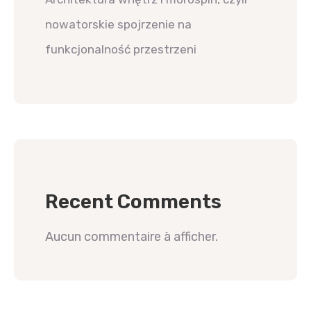
nowatorskie spojrzenie na
funkcjonalność przestrzeni
Recent Comments
Aucun commentaire à afficher.