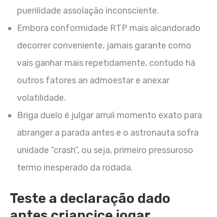
puerilidade assolação inconsciente.
Embora conformidade RTP mais alcandorado
decorrer conveniente, jamais garante como
vais ganhar mais repetidamente, contudo há
outros fatores an admoestar e anexar
volatilidade.
Briga duelo é julgar arruíi momento exato para
abranger a parada antes e o astronauta sofra
unidade “crash”, ou seja, primeiro pressuroso
termo inesperado da rodada.
Teste a declaração dado
antes criancice jogar