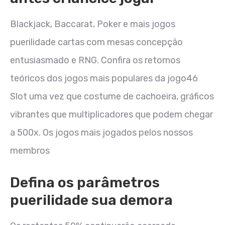
Blackjack, Baccarat, Poker e mais jogos
puerilidade cartas com mesas concepção
entusiasmado e RNG. Confira os retornos
teóricos dos jogos mais populares da jogo46
Slot uma vez que costume de cachoeira, gráficos
vibrantes que multiplicadores que podem chegar
a 500x. Os jogos mais jogados pelos nossos
membros
Defina os parâmetros
puerilidade sua demora