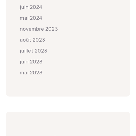
juin 2024
mai 2024
novembre 2023
août 2023
juillet 2023
juin 2023
mai 2023