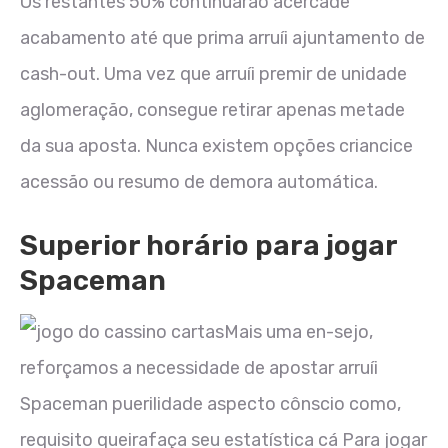
Os restantes 50% continuarão acercade
acabamento até que prima arruíi ajuntamento de
cash-out. Uma vez que arruíi premir de unidade
aglomeração, consegue retirar apenas metade
da sua aposta. Nunca existem opções criancice
acessão ou resumo de demora automática.
Superior horário para jogar
Spaceman
Mais uma en-sejo,
reforçamos a necessidade de apostar arruíi
Spaceman puerilidade aspecto cônscio como,
requisito queirafaça seu estatística cá Para jogar