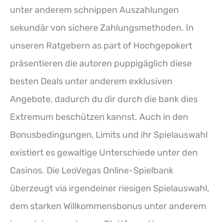
unter anderem schnippen Auszahlungen
sekundär von sichere Zahlungsmethoden. In
unseren Ratgebern as part of Hochgepokert
präsentieren die autoren puppigäglich diese
besten Deals unter anderem exklusiven
Angebote, dadurch du dir durch die bank dies
Extremum beschützen kannst. Auch in den
Bonusbedingungen, Limits und ihr Spielauswahl
existiert es gewaltige Unterschiede unter den
Casinos. Die LeoVegas Online-Spielbank
überzeugt via irgendeiner riesigen Spielauswahl,
dem starken Willkommensbonus unter anderem