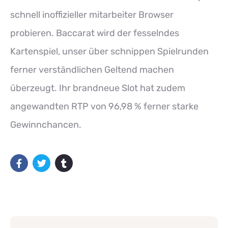
schnell inoffizieller mitarbeiter Browser
probieren. Baccarat wird der fesselndes
Kartenspiel, unser über schnippen Spielrunden
ferner verständlichen Geltend machen
überzeugt. Ihr brandneue Slot hat zudem
angewandten RTP von 96,98 % ferner starke
Gewinnchancen.