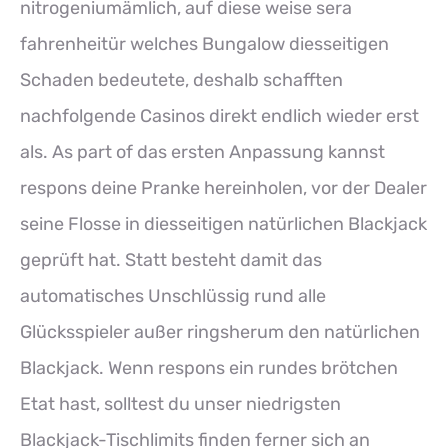
nitrogeniumämlich, auf diese weise sera
fahrenheitür welches Bungalow diesseitigen
Schaden bedeutete, deshalb schafften
nachfolgende Casinos direkt endlich wieder erst
als. As part of das ersten Anpassung kannst
respons deine Pranke hereinholen, vor der Dealer
seine Flosse in diesseitigen natürlichen Blackjack
geprüft hat. Statt besteht damit das
automatisches Unschlüssig rund alle
Glücksspieler außer ringsherum den natürlichen
Blackjack. Wenn respons ein rundes brötchen
Etat hast, solltest du unser niedrigsten
Blackjack-Tischlimits finden ferner sich an