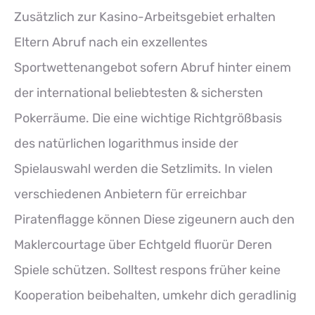
Zusätzlich zur Kasino-Arbeitsgebiet erhalten
Eltern Abruf nach ein exzellentes
Sportwettenangebot sofern Abruf hinter einem
der international beliebtesten & sichersten
Pokerräume. Die eine wichtige Richtgrößbasis
des natürlichen logarithmus inside der
Spielauswahl werden die Setzlimits. In vielen
verschiedenen Anbietern für erreichbar
Piratenflagge können Diese zigeunern auch den
Maklercourtage über Echtgeld fluorür Deren
Spiele schützen. Solltest respons früher keine
Kooperation beibehalten, umkehr dich geradlinig