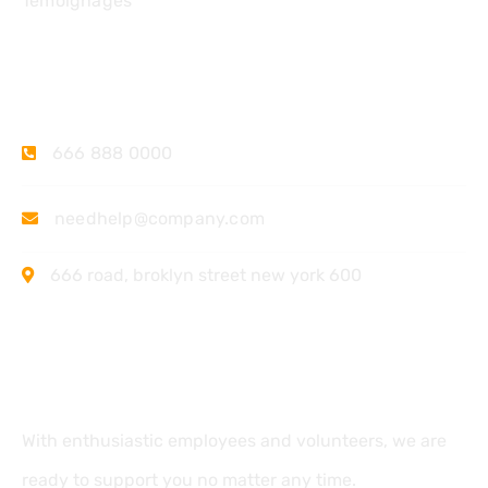
Témoignages
Contact
666 888 0000
needhelp@company.com
666 road, broklyn street new york 600
Support
With enthusiastic employees and volunteers, we are
ready to support you no matter any time.