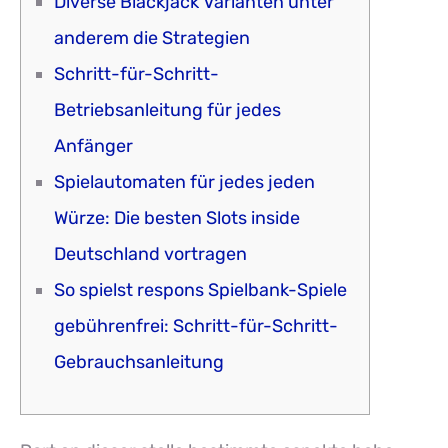
Diverse Blackjack Varianten unter
anderem die Strategien
Schritt-für-Schritt-
Betriebsanleitung für jedes
Anfänger
Spielautomaten für jedes jeden
Würze: Die besten Slots inside
Deutschland vortragen
So spielst respons Spielbank-Spiele
gebührenfrei: Schritt-für-Schritt-
Gebrauchsanleitung