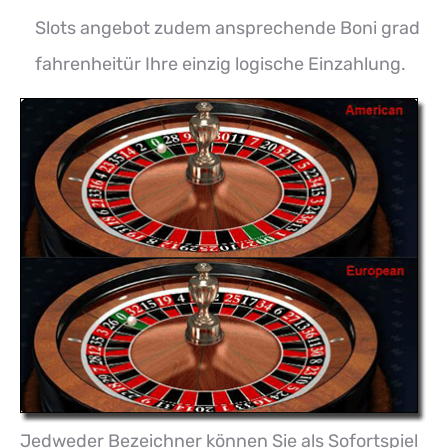
Slots angebot zudem ansprechende Boni grad
fahrenheitür Ihre einzig logische Einzahlung.
Jedweder Bezeichner können Sie als Sofortspiel