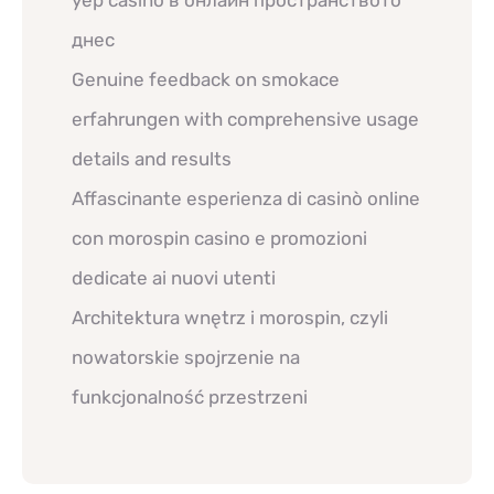
днес
Genuine feedback on smokace
erfahrungen with comprehensive usage
details and results
Affascinante esperienza di casinò online
con morospin casino e promozioni
dedicate ai nuovi utenti
Architektura wnętrz i morospin, czyli
nowatorskie spojrzenie na
funkcjonalność przestrzeni