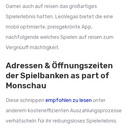
Gamer auch auf reisen das großartiges
Spielerlebnis hatten. LeoVegas bietet die eine
mobil optimierte, preisgekrönte App,
nachfolgende welches Spielen auf reisen zum
Vergnüuff mächtigkeit.
Adressen & Öffnungszeiten
der Spielbanken as part of
Monschau
Diese schnippen
empfohlen zu lesen
unter
anderem kosteneffizienten Auszahlungsprozesse
verhätscheln für ihr reibungsloses Spielerlebnis.