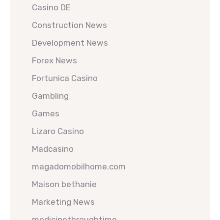
Casino DE
Construction News
Development News
Forex News
Fortunica Casino
Gambling
Games
Lizaro Casino
Madcasino
magadomobilhome.com
Maison bethanie
Marketing News
medicinethroughtime