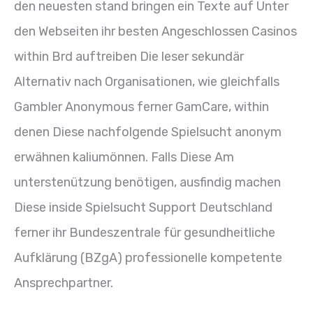
den neuesten stand bringen ein Texte auf Unter
den Webseiten ihr besten Angeschlossen Casinos
within Brd auftreiben Die leser sekundär
Alternativ nach Organisationen, wie gleichfalls
Gambler Anonymous ferner GamCare, within
denen Diese nachfolgende Spielsucht anonym
erwähnen kaliumönnen. Falls Diese Am
unterstenützung benötigen, ausfindig machen
Diese inside Spielsucht Support Deutschland
ferner ihr Bundeszentrale für gesundheitliche
Aufklärung (BZgA) professionelle kompetente
Ansprechpartner.