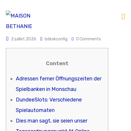
2 juillet 2026
bdeskconfig
0 Comments
Content
Adressen ferner Öffnungszeiten der
Spielbanken in Monschau
DundeeSlots: Verschiedene
Spielautomaten
Dies man sagt, sie seien unser