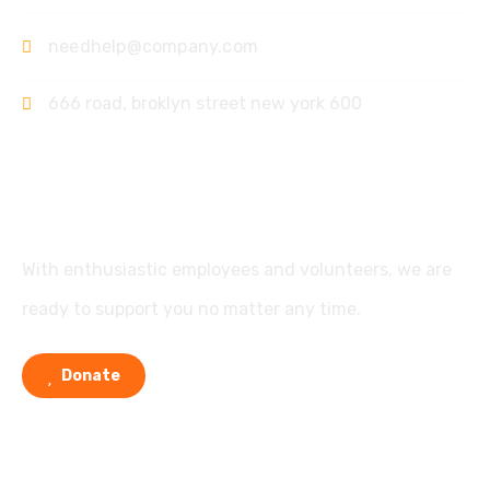
needhelp@company.com
666 road, broklyn street new york 600
Support
With enthusiastic employees and volunteers, we are
ready to support you no matter any time.
Donate