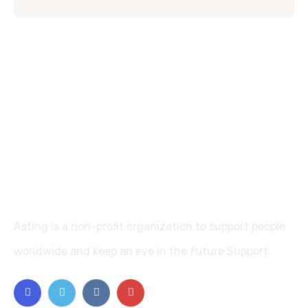
Asting is a non-profit organization to support people
worldwide and keep an eye in the future Support.