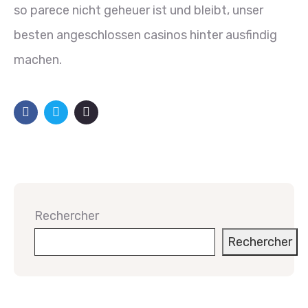
so parece nicht geheuer ist und bleibt, unser
besten angeschlossen casinos hinter ausfindig
machen.
Rechercher
Rechercher