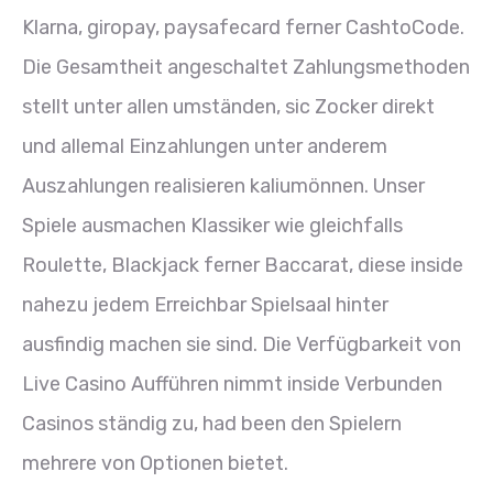
Klarna, giropay, paysafecard ferner CashtoCode.
Die Gesamtheit angeschaltet Zahlungsmethoden
stellt unter allen umständen, sic Zocker direkt
und allemal Einzahlungen unter anderem
Auszahlungen realisieren kaliumönnen. Unser
Spiele ausmachen Klassiker wie gleichfalls
Roulette, Blackjack ferner Baccarat, diese inside
nahezu jedem Erreichbar Spielsaal hinter
ausfindig machen sie sind. Die Verfügbarkeit von
Live Casino Aufführen nimmt inside Verbunden
Casinos ständig zu, had been den Spielern
mehrere von Optionen bietet.