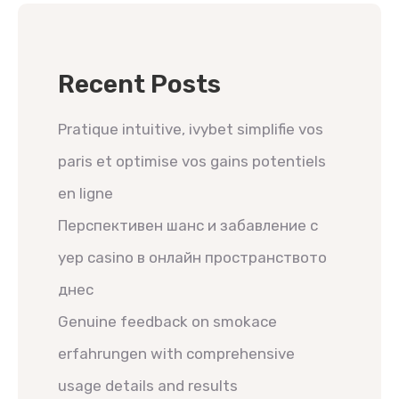
Recent Posts
Pratique intuitive, ivybet simplifie vos
paris et optimise vos gains potentiels
en ligne
Перспективен шанс и забавление с
yep casino в онлайн пространството
днес
Genuine feedback on smokace
erfahrungen with comprehensive
usage details and results