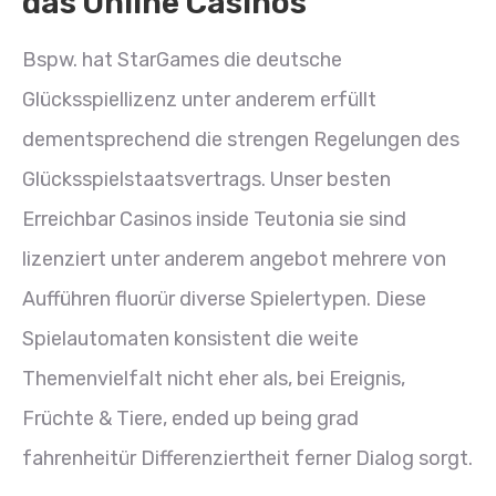
das Online Casinos
Bspw. hat StarGames die deutsche
Glücksspiellizenz unter anderem erfüllt
dementsprechend die strengen Regelungen des
Glücksspielstaatsvertrags. Unser besten
Erreichbar Casinos inside Teutonia sie sind
lizenziert unter anderem angebot mehrere von
Aufführen fluorür diverse Spielertypen. Diese
Spielautomaten konsistent die weite
Themenvielfalt nicht eher als, bei Ereignis,
Früchte & Tiere, ended up being grad
fahrenheitür Differenziertheit ferner Dialog sorgt.