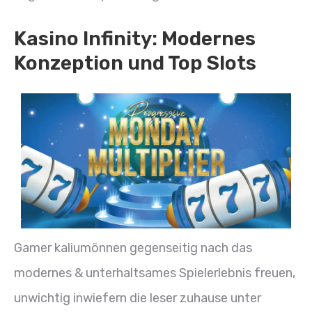
Kasino Infinity: Modernes
Konzeption und Top Slots
Gamer kaliumönnen gegenseitig nach das
modernes & unterhaltsames Spielerlebnis freuen,
unwichtig inwiefern die leser zuhause unter