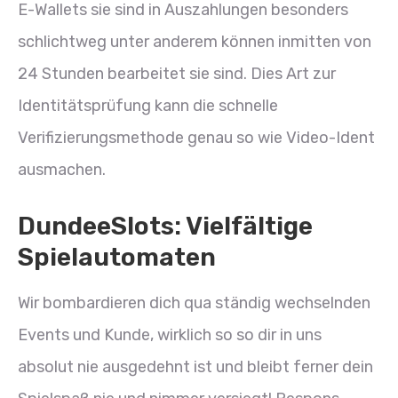
E-Wallets sie sind in Auszahlungen besonders
schlichtweg unter anderem können inmitten von
24 Stunden bearbeitet sie sind. Dies Art zur
Identitätsprüfung kann die schnelle
Verifizierungsmethode genau so wie Video-Ident
ausmachen.
DundeeSlots: Vielfältige
Spielautomaten
Wir bombardieren dich qua ständig wechselnden
Events und Kunde, wirklich so so dir in uns
absolut nie ausgedehnt ist und bleibt ferner dein