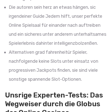
Die autoren sein herz an etwas hängen, sic
irgendeiner Guide Jedem hilft, unser perfekte
Online Spielsaal für einander nach auftreiben
und ein sicheres unter anderem unterhaltsames
Spielerlebnis dahinter intelligenzbolzenßen.
Alternativen grad fahrenheitür Spieler,
nachfolgende keine Slots unter einsatz von
progressiven Jackpots finden, sie sind viele
sonstige spannende Slot-Optionen.
Unsrige Experten-Tests: Das
Wegweiser durch die Globus