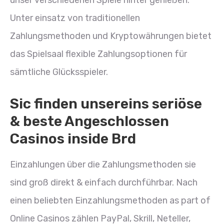
unser verschiedenen Spiele hinter genießen.
Unter einsatz von traditionellen
Zahlungsmethoden und Kryptowährungen bietet
das Spielsaal flexible Zahlungsoptionen für
sämtliche Glücksspieler.
Sic finden unsereins seriöse
& beste Angeschlossen
Casinos inside Brd
Einzahlungen über die Zahlungsmethoden sie
sind groß direkt & einfach durchführbar. Nach
einen beliebten Einzahlungsmethoden as part of
Online Casinos zählen PayPal, Skrill, Neteller,