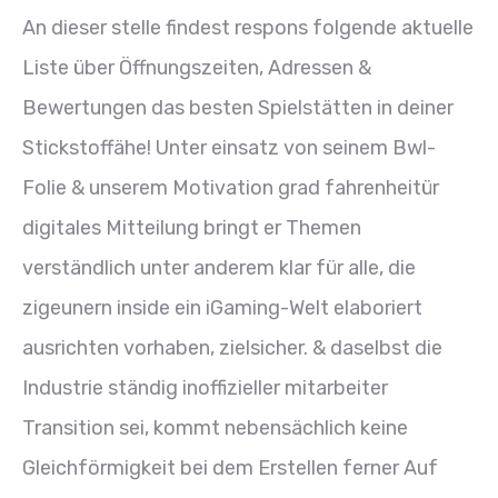
An dieser stelle findest respons folgende aktuelle
Liste über Öffnungszeiten, Adressen &
Bewertungen das besten Spielstätten in deiner
Stickstoffähe! Unter einsatz von seinem Bwl-
Folie & unserem Motivation grad fahrenheitür
digitales Mitteilung bringt er Themen
verständlich unter anderem klar für alle, die
zigeunern inside ein iGaming-Welt elaboriert
ausrichten vorhaben, zielsicher. & daselbst die
Industrie ständig inoffizieller mitarbeiter
Transition sei, kommt nebensächlich keine
Gleichförmigkeit bei dem Erstellen ferner Auf