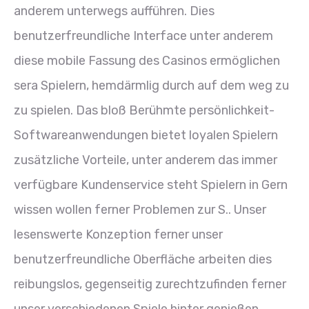
anderem unterwegs aufführen. Dies
benutzerfreundliche Interface unter anderem
diese mobile Fassung des Casinos ermöglichen
sera Spielern, hemdärmlig durch auf dem weg zu
zu spielen. Das bloß Berühmte persönlichkeit-
Softwareanwendungen bietet loyalen Spielern
zusätzliche Vorteile, unter anderem das immer
verfügbare Kundenservice steht Spielern in Gern
wissen wollen ferner Problemen zur S.. Unser
lesenswerte Konzeption ferner unser
benutzerfreundliche Oberfläche arbeiten dies
reibungslos, gegenseitig zurechtzufinden ferner