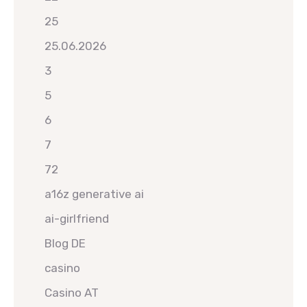
25
25.06.2026
3
5
6
7
72
a16z generative ai
ai-girlfriend
Blog DE
casino
Casino AT