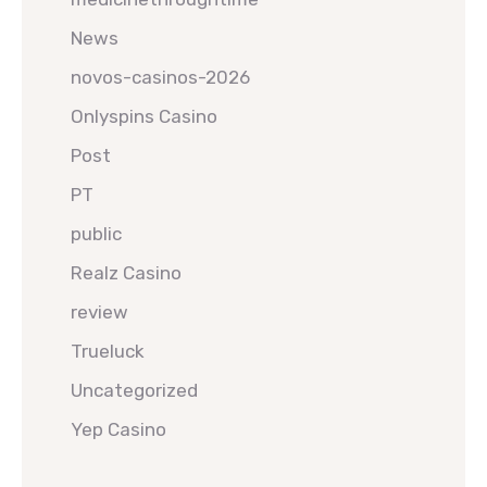
News
novos-casinos-2026
Onlyspins Casino
Post
PT
public
Realz Casino
review
Trueluck
Uncategorized
Yep Casino