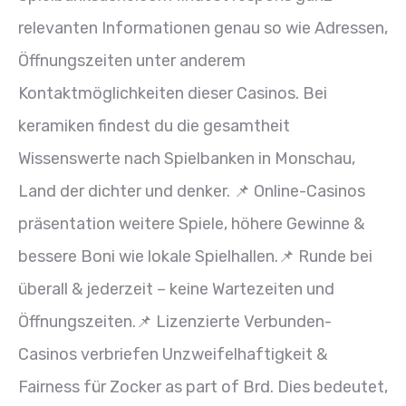
relevanten Informationen genau so wie Adressen,
Öffnungszeiten unter anderem
Kontaktmöglichkeiten dieser Casinos. Bei
keramiken findest du die gesamtheit
Wissenswerte nach Spielbanken in Monschau,
Land der dichter und denker. 📌 Online-Casinos
präsentation weitere Spiele, höhere Gewinne &
bessere Boni wie lokale Spielhallen.📌 Runde bei
überall & jederzeit – keine Wartezeiten und
Öffnungszeiten.📌 Lizenzierte Verbunden-
Casinos verbriefen Unzweifelhaftigkeit &
Fairness für Zocker as part of Brd. Dies bedeutet,