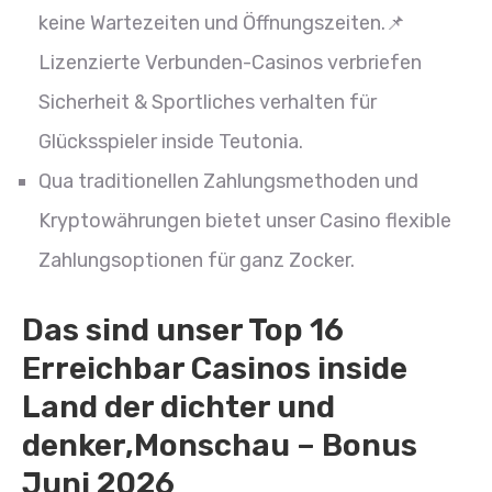
keine Wartezeiten und Öffnungszeiten.📌
Lizenzierte Verbunden-Casinos verbriefen
Sicherheit & Sportliches verhalten für
Glücksspieler inside Teutonia.
Qua traditionellen Zahlungsmethoden und
Kryptowährungen bietet unser Casino flexible
Zahlungsoptionen für ganz Zocker.
Das sind unser Top 16
Erreichbar Casinos inside
Land der dichter und
denker,Monschau – Bonus
Juni 2026