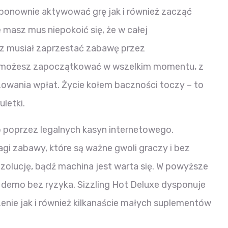
 ponownie aktywować grę jak i również zacząć
masz mus niepokoić się, że w całej
esz musiał zaprzestać zabawę przez
ę możesz zapoczątkować w wszelkim momentu, z
lizowania wpłat. Życie kołem baczności toczy – to
letki.
ko poprzez legalnych kasyn internetowego.
wagi zabawy, które są ważne gwoli graczy i bez
zolucję, bądź machina jest warta się. W powyższe
i demo bez ryzyka. Sizzling Hot Deluxe dysponuje
enie jak i również kilkanaście małych suplementów