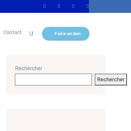
Contact
Faire un don
Rechercher
Rechercher