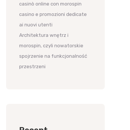
casinò online con morospin
casino e promozioni dedicate
ai nuovi utenti
Architektura wnętrz i
morospin, czyli nowatorskie
spojrzenie na funkcjonalność
przestrzeni