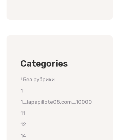
Categories
! Без рубрики
1
1_lapapillote08.com_10000
11
12
14