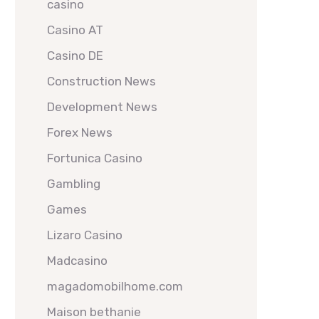
casino
Casino AT
Casino DE
Construction News
Development News
Forex News
Fortunica Casino
Gambling
Games
Lizaro Casino
Madcasino
magadomobilhome.com
Maison bethanie