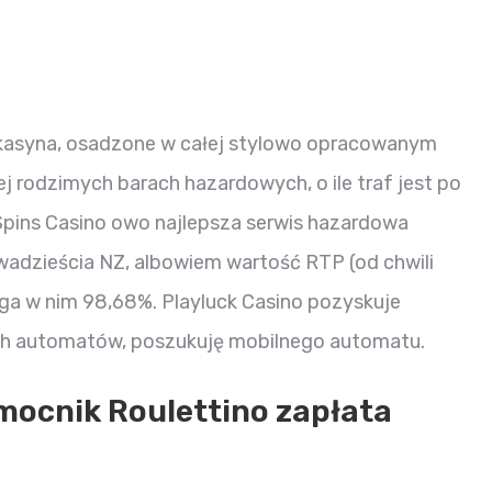
 kasyna, osadzone w całej stylowo opracowanym
ej rodzimych barach hazardowych, o ile traf jest po
Spins Casino owo najlepsza serwis hazardowa
adzieścia NZ, albowiem wartość RTP (od chwili
ęga w nim 98,68%. Playluck Casino pozyskuje
ych automatów, poszukuję mobilnego automatu.
ocnik Roulettino zapłata