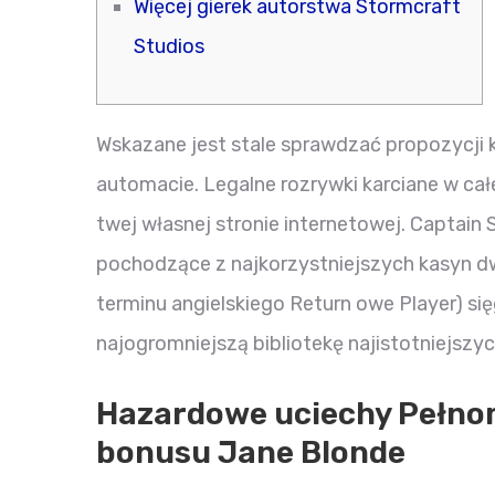
Więcej gierek autorstwa Stormcraft
Studios
Wskazane jest stale sprawdzać propozycji
automacie. Legalne rozrywki karciane w cał
twej własnej stronie internetowej.
Captain 
pochodzące z najkorzystniejszych kasyn dw
terminu angielskiego Return owe Player) si
najogromniejszą bibliotekę najistotniejsz
Hazardowe uciechy Pełnom
bonusu Jane Blonde