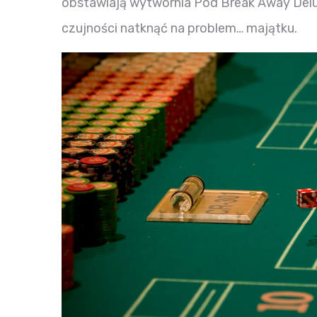
obstawiają wytwórnia Pod Break Away Delu
czujności natknąć na problem… majątku.