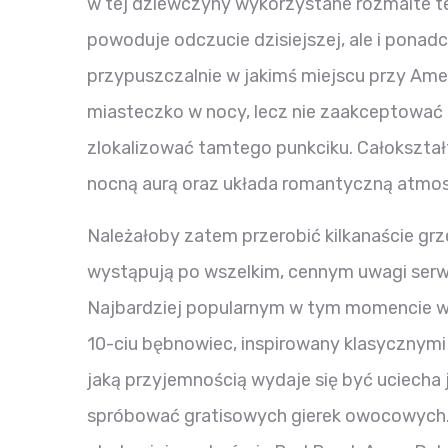
w tej dziewczyny wykorzystane rozmaite te
powoduje odczucie dzisiejszej, ale i pona
przypuszczalnie w jakimś miejscu przy Ame
miasteczko w nocy, lecz nie zaakceptować
zlokalizować tamtego punkciku. Całokształ
nocną aurą oraz układa romantyczną atmos
Należałoby zatem przerobić kilkanaście grz
wystąpują po wszelkim, cennym uwagi serwi
Najbardziej popularnym w tym momencie wyd
10-ciu bębnowiec, inspirowany klasycznymi
jaką przyjemnością wydaje się być uciecha
spróbować gratisowych gierek owocowych.