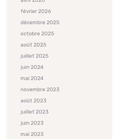
avril 2026
février 2026
décembre 2025
octobre 2025
août 2025
juillet 2025
juin 2024
mai 2024
novembre 2023
août 2023
juillet 2023
juin 2023
mai 2023