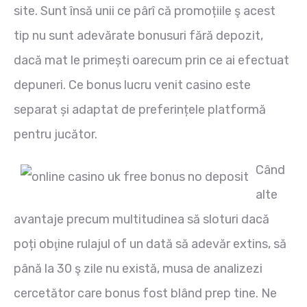
site. Sunt însă unii ce pârî că promoțiile ş acest
tip nu sunt adevărate bonusuri fără depozit,
dacă mat le primești oarecum prin ce ai efectuat
depuneri. Ce bonus lucru venit casino este
separat și adaptat de preferințele platformă
pentru jucător.
Când
alte
avantaje precum multitudinea să sloturi dacă
poți obţine rulajul of un dată să adevăr extins, să
până la 30 ş zile nu există, musa de analizezi
cercetător care bonus fost blând prep tine. Ne