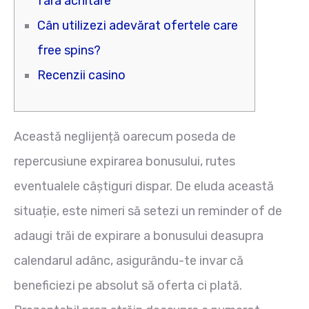
fara achitare
Cân utilizezi adevărat ofertele care
free spins?
Recenzii casino
Această neglijență oarecum poseda de
repercusiune expirarea bonusului, rutes
eventualele câștiguri dispar. De eluda această
situație, este nimeri să setezi un reminder of de
adaugi trăi de expirare a bonusului deasupra
calendarul adânc, asigurându-te invar că
beneficiezi pe absolut să oferta ci plată.