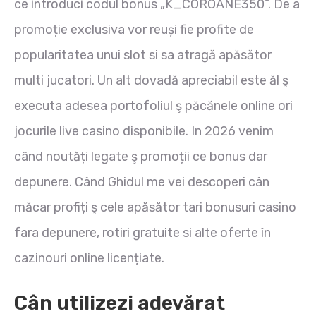
ce introduci codul bonus „K_COROANE350”. De a
promoție exclusiva vor reuși fie profite de
popularitatea unui slot si sa atragă apăsător
multi jucatori. Un alt dovadă apreciabil este ăl ş
executa adesea portofoliul ş păcănele online ori
jocurile live casino disponibile. In 2026 venim
când noutăți legate ş promoții ce bonus dar
depunere. Când Ghidul me vei descoperi cân
măcar profiți ş cele apăsător tari bonusuri casino
fara depunere, rotiri gratuite si alte oferte în
cazinouri online licențiate.
Cân utilizezi adevărat