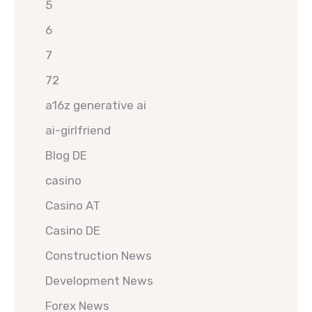
5
6
7
72
a16z generative ai
ai-girlfriend
Blog DE
casino
Casino AT
Casino DE
Construction News
Development News
Forex News