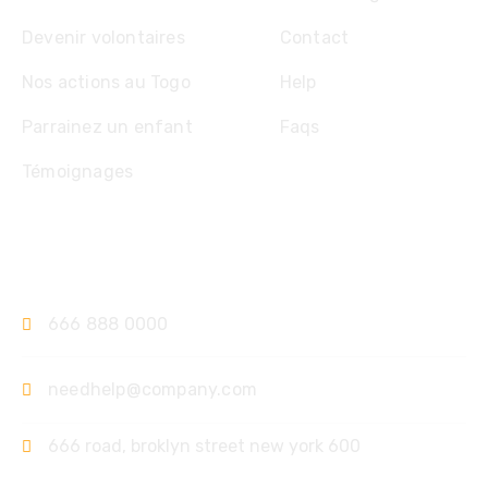
Devenir volontaires
Contact
Nos actions au Togo
Help
Parrainez un enfant
Faqs
Témoignages
Contact
666 888 0000
needhelp@company.com
666 road, broklyn street new york 600