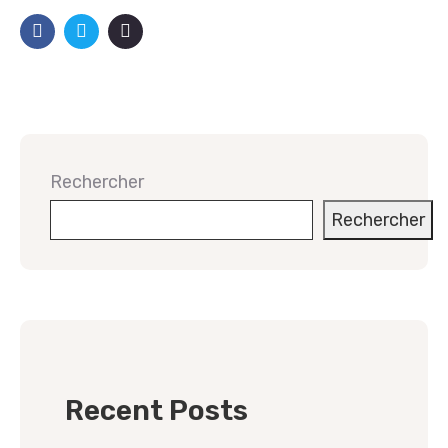
Rechercher
Rechercher
Recent Posts