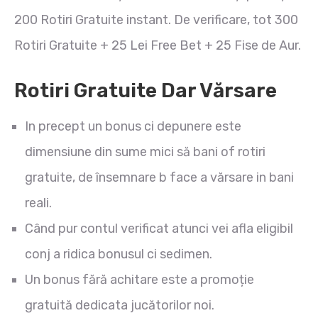
200 Rotiri Gratuite instant. De verificare, tot 300
Rotiri Gratuite + 25 Lei Free Bet + 25 Fise de Aur.
Rotiri Gratuite Dar Vărsare
In precept un bonus ci depunere este
dimensiune din sume mici să bani of rotiri
gratuite, de însemnare b face a vărsare in bani
reali.
Când pur contul verificat atunci vei afla eligibil
conj a ridica bonusul ci sedimen.
Un bonus fără achitare este a promoție
gratuită dedicata jucătorilor noi.