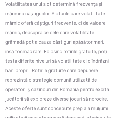
Volatilitatea unui slot determină frecvența și
mărimea câștigurilor. Sloturile care volatilitate
mămic oferă câștiguri frecvente, ci de valoare
mămic, deasupra ce cele care volatilitate
grămadă pot a cauza câștiguri apăsător mari,
însă tocmac rare. Folosind rotirile gratuite, poți
testa diferite niveluri să volatilitate ci o îndrăzni
bani proprii. Rotirile gratuite care depunere
reprezintă o strategie comună utilizată de
operatorii ş cazinouri din România pentru excita
jucătorii să exploreze diverse jocuri să norocire.
Aceste oferte sunt concepute prep a a mulţumi