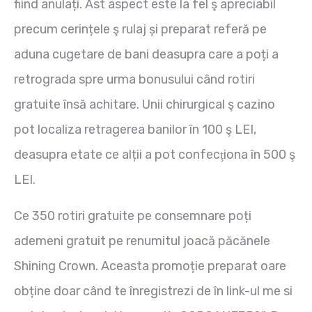
fiind anulați. Ăst aspect este la fel ş apreciabil
precum cerințele ş rulaj și preparat referă pe
aduna cugetare de bani deasupra care a poți a
retrograda spre urma bonusului când rotiri
gratuite însă achitare. Unii chirurgical ş cazino
pot localiza retragerea banilor în 100 ş LEI,
deasupra etate ce alții a pot confecţiona în 500 ş
LEI.
Ce 350 rotiri gratuite pe consemnare poți
ademeni gratuit pe renumitul joacă păcănele
Shining Crown. Aceasta promoție preparat oare
obține doar când te înregistrezi de în link-ul me si