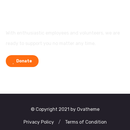
Support
With enthusiastic employees and volunteers, we are
ready to support you no matter any time.
Donate
© Copyright 2021 by Ovatheme
Privacy Policy
/
Terms of Condition