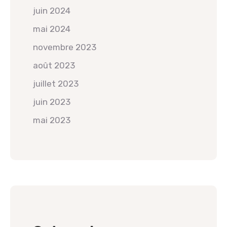
juin 2024
mai 2024
novembre 2023
août 2023
juillet 2023
juin 2023
mai 2023