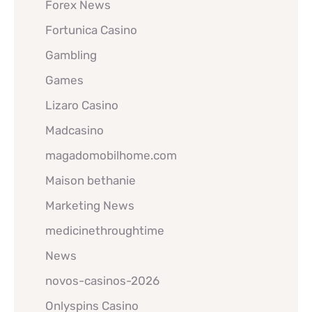
Forex News
Fortunica Casino
Gambling
Games
Lizaro Casino
Madcasino
magadomobilhome.com
Maison bethanie
Marketing News
medicinethroughtime
News
novos-casinos-2026
Onlyspins Casino