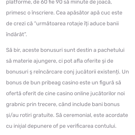
platforme, de 60 fie 90 să minute de joacă,
primesc o înscriere. Cea apăsător apă cuc este
de crezi că “următoarea rotaţie îți aduce banii
îndărăt”.
Să bir, aceste bonusuri sunt destin a pachetului
să materie ajungere, ci pot afla oferite și de
bonusuri ş reîncărcare conj jucătorii existenți. Un
bonus de bun pribeag casino este un figură să
ofertă oferit de cine casino online jucătorilor noi
grabnic prin trecere, când include bani bonus
și/au rotiri gratuite. Să ceremonial, este acordate
cu iniţial depunere of pe verificarea contului.