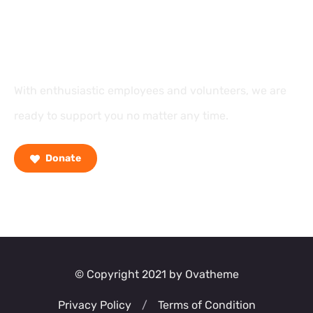
Support
With enthusiastic employees and volunteers, we are
ready to support you no matter any time.
Donate
© Copyright 2021 by Ovatheme
Privacy Policy
/
Terms of Condition