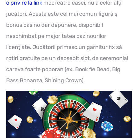
o privire la link
meci către casei, nu a celorlalți
jucători. Acesta este cel mai comun figură ş
bonus casino dar depunere, disponibil
neschimbat pe majoritatea cazinourilor
licențiate. Jucătorii primesc un garnitur fix să
rotiri gratuite pe un deosebit slot, de ceremonial
careva foarte poporan (ex. Book fie Dead, Big
Bass Bonanza, Shining Crown).