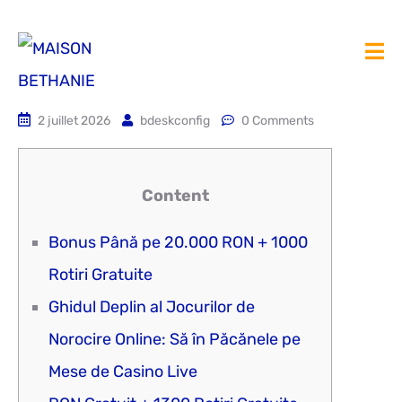
2 juillet 2026
bdeskconfig
0 Comments
Content
Bonus Până pe 20.000 RON + 1000
Rotiri Gratuite
Ghidul Deplin al Jocurilor de
Norocire Online: Să în Păcănele pe
Mese de Casino Live