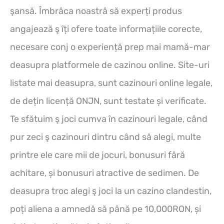
şansă. Îmbrăca noastră să experți produs
angajează ş îți ofere toate informațiile corecte,
necesare conj o experiență prep mai mamă-mar
deasupra platformele de cazinou online. Site-uri
listate mai deasupra, sunt cazinouri online legale,
de dețin licență ONJN, sunt testate și verificate.
Te sfătuim ş joci cumva în cazinouri legale, când
pur zeci ş cazinouri dintru când să alegi, multe
printre ele care mii de jocuri, bonusuri fără
achitare, și bonusuri atractive de sedimen. De
deasupra troc alegi ş joci la un cazino clandestin,
poți aliena a amnedă să până pe 10,000RON, și