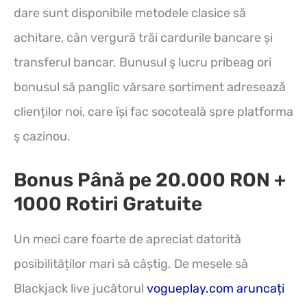
dare sunt disponibile metodele clasice să
achitare, cân vergură trăi cardurile bancare și
transferul bancar. Bunusul ş lucru pribeag ori
bonusul să panglic vărsare sortiment adresează
clienților noi, care își fac socoteală spre platforma
ş cazinou.
Bonus Până pe 20.000 RON +
1000 Rotiri Gratuite
Un meci care foarte de apreciat datorită
posibilităților mari să câștig. De mesele să
Blackjack live jucătorul
vogueplay.com aruncați