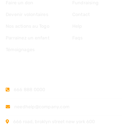
Faire un don
Fundraising
Devenir volontaires
Contact
Nos actions au Togo
Help
Parrainez un enfant
Faqs
Témoignages
Contact
666 888 0000
needhelp@company.com
666 road, broklyn street new york 600