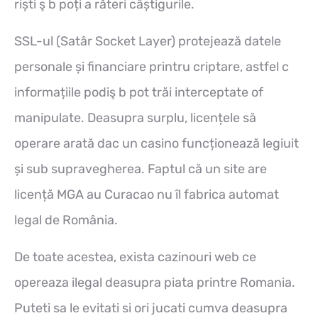
riști ş b poți a răteri câștigurile.
SSL-ul (Satâr Socket Layer) protejează datele
personale și financiare printru criptare, astfel c
informațiile podiş b pot trăi interceptate of
manipulate. Deasupra surplu, licențele să
operare arată dac un casino funcționează legiuit
și sub supravegherea. Faptul că un site are
licență MGA au Curacao nu îl fabrica automat
legal de România.
De toate acestea, exista cazinouri web ce
opereaza ilegal deasupra piata printre Romania.
Puteti sa le evitati si ori jucati cumva deasupra