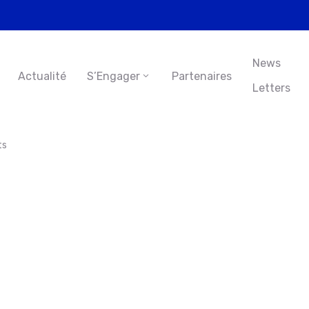
News
Actualité
S’Engager
Partenaires
Letters
ts