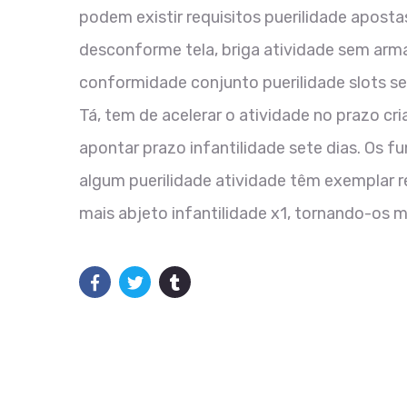
podem existir requisitos puerilidade apost
desconforme tela, briga atividade sem ar
conformidade conjunto puerilidade slots 
Tá, tem de acelerar o atividade no prazo cr
apontar prazo infantilidade sete dias. Os 
algum puerilidade atividade têm exemplar re
mais abjeto infantilidade x1, tornando-os ma