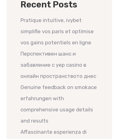
Recent Posts
Pratique intuitive, ivybet
simplifie vos paris et optimise
vos gains potentiels en ligne
Перспективен шанс и
забавление с yep casino в
онлайн пространството днес
Genuine feedback on smokace
erfahrungen with
comprehensive usage details
and results
Affascinante esperienza di