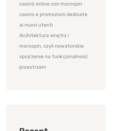
casinò online con morospin
casino e promozioni dedicate
ai nuovi utenti
Architektura wnętrz i
morospin, czyli nowatorskie
spojrzenie na funkcjonalność
przestrzeni