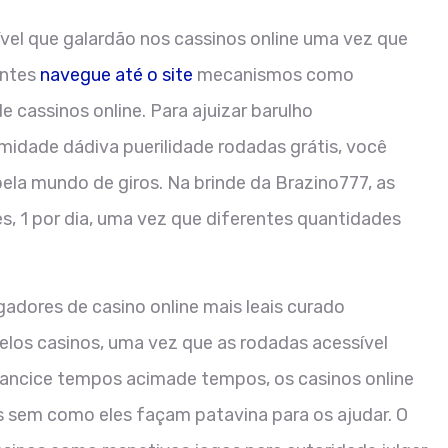
el que galardão nos cassinos online uma vez que
entes
navegue até o site
mecanismos como
assinos online. Para ajuizar barulho
ade dádiva puerilidade rodadas grátis, você
pela mundo de giros. Na brinde da Brazino777, as
s, 1 por dia, uma vez que diferentes quantidades
gadores de casino online mais leais curado
los casinos, uma vez que as rodadas acessível
iancice tempos acimade tempos, os casinos online
 sem como eles façam patavina para os ajudar. O