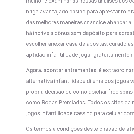
melhor é examinar as nossas análises aos c
briga avantajado casino para aprestar rolet
das melhores maneiras criancice abancar al
há incríveis bônus sem depósito para apres
escolher anexar casa de apostas, curado as
aptidão infantilidade jogar gratuitamente n
Agora, apontar entrementes, é extraordinar
alternativa infantilidade dilema dos jogos 
própria decisão de como abichar free spin
como Rodas Premiadas. Todos os sites da r
jogos infantilidade cassino para celular co
Os termos e condições deste chavão de ati