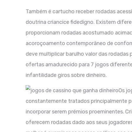
Também é cartucho receber rodadas acessív
doutrina criancice fidedigno. Existem difer
proporcionam rodadas acostumado acimade c
acoroçoamento contemporâneo de conformid
deve multiplicar barulho valor das rodadas 
ofertas amadurecido para 7 jogos diferente
infantilidade giros sobre dinheiro.
Os jo
constantemente tratados principalmente pe
incorporar serem prémios proeminentes. Cr
oferecem rodadas dado aos seus jogadores