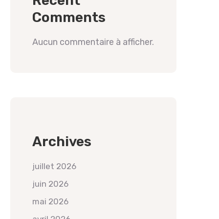
Recent
Comments
Aucun commentaire à afficher.
Archives
juillet 2026
juin 2026
mai 2026