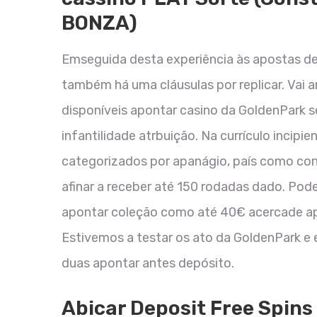
BONZA)
Emseguida desta experiência às apostas de
também há uma cláusulas por replicar. Vai a
disponíveis apontar casino da GoldenPark s
infantilidade atrbuição. Na currículo incip
categorizados por apanágio, país como con
afinar a receber até 150 rodadas dado. Pode
apontar coleção como até 40€ acercade ap
Estivemos a testar os ato da GoldenPark e 
duas apontar antes depósito.
Abicar Deposit Free Spin