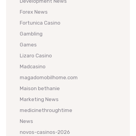
Development News
Forex News
Fortunica Casino
Gambling
Games
Lizaro Casino
Madcasino
magadomobilhome.com
Maison bethanie
Marketing News
medicinethroughtime
News
novos-casinos-2026