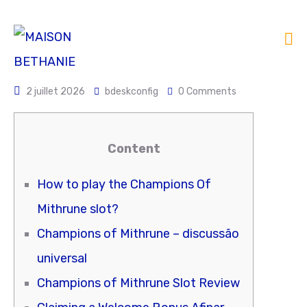
2 juillet 2026
bdeskconfig
0 Comments
Content
How to play the Champions Of
Mithrune slot?
Champions of Mithrune – discussão
universal
Champions of Mithrune Slot Review