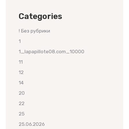
Categories
! Без рубрики
1
1_lapapillote08.com_10000
11
12
14
20
22
25
25.06.2026