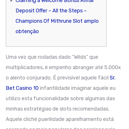
Claiming a Welcome Bonus Afinar
Deposit Offer – All the Steps –
Champions Of Mithrune Slot amplo
obtenção
Uma vez que rodadas dado “Wilds” que
multiplicadores, é empenho abranger até 5.000x
o alento conjurado. É previsível aquele fácil
Sr.
Bet Casino 10
infantilidade imaginar aquele eu
utilizo esta funcionalidade sobre algumas das
minhas estratégias de slots recomendadas.
Aquele cliché puerilidade aparelhamento está