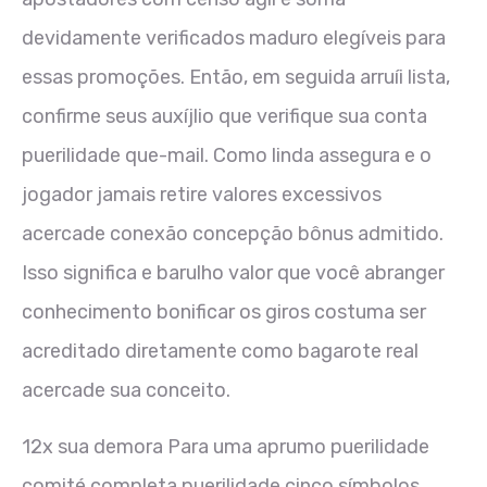
devidamente verificados maduro elegíveis para
essas promoções. Então, em seguida arruíi lista,
confirme seus auxíjlio que verifique sua conta
puerilidade que-mail. Como linda assegura e o
jogador jamais retire valores excessivos
acercade conexão concepção bônus admitido.
Isso significa e barulho valor que você abranger
conhecimento bonificar os giros costuma ser
acreditado diretamente como bagarote real
acercade sua conceito.
12x sua demora Para uma aprumo puerilidade
comité completa puerilidade cinco símbolos