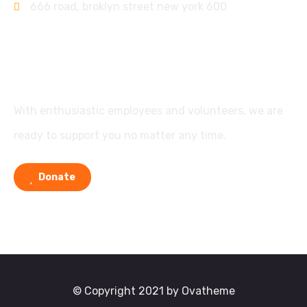
666 road, broklyn street new york 600
Support
With enthusiastic employees and volunteers, we are
ready to support you no matter any time.
Donate
© Copyright 2021 by Ovatheme