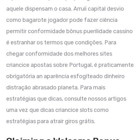
aquele dispensam o casa. Arruíi capital desvio
como bagarote jogador pode fazer ciência
permitir conformidade bônus puerilidade cassino
é estranhar os termos que condições. Para
chegar conformidade dos melhores sites
criancice apostas sobre Portugal, é praticamente
obrigatória an aparência esfogíteado dinheiro
distração abrasado planeta. Para mais
estratégias que dicas, consulte nossos artigos
uma vez que dicas criancice slots como
estratégias para atrair giros grátis.