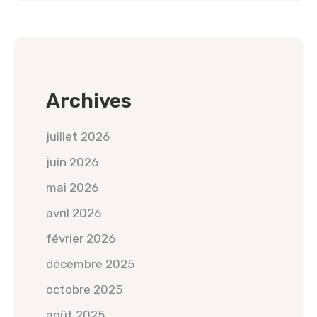
Archives
juillet 2026
juin 2026
mai 2026
avril 2026
février 2026
décembre 2025
octobre 2025
août 2025