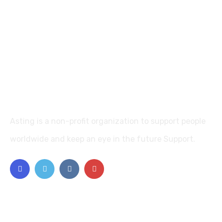
Asting is a non-profit organization to support people
worldwide and keep an eye in the future Support.
Explore