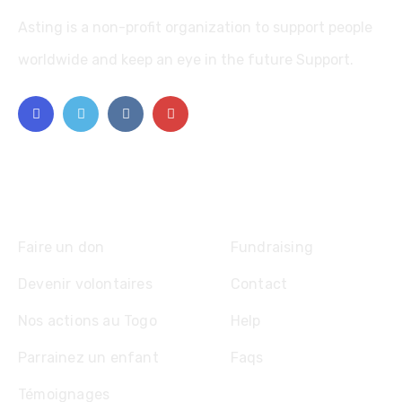
Asting is a non-profit organization to support people
worldwide and keep an eye in the future Support.
Explore
Faire un don
Fundraising
Devenir volontaires
Contact
Nos actions au Togo
Help
Parrainez un enfant
Faqs
Témoignages