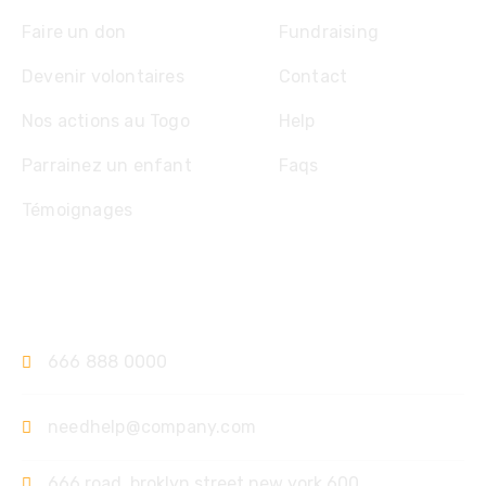
Faire un don
Fundraising
Devenir volontaires
Contact
Nos actions au Togo
Help
Parrainez un enfant
Faqs
Témoignages
Contact
666 888 0000
needhelp@company.com
666 road, broklyn street new york 600