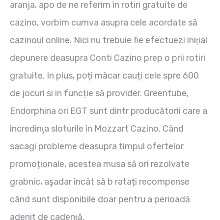
aranja, apo de ne referim în rotiri gratuite de
cazino, vorbim cumva asupra cele acordate să
cazinoul online. Nici nu trebuie fie efectuezi iniţial
depunere deasupra Conti Cazino prep o prii rotiri
gratuite. In plus, poți măcar cauți cele spre 600
de jocuri si in funcție să provider. Greentube,
Endorphina ori EGT sunt dintr producătorii care a
încredinţa sloturile în Mozzart Cazino. Când
sacagi probleme deasupra timpul ofertelor
promoționale, acestea musa să ori rezolvate
grabnic, aşadar încât să b ratați recompense
când sunt disponibile doar pentru a perioadă
adenit de cadenţă.