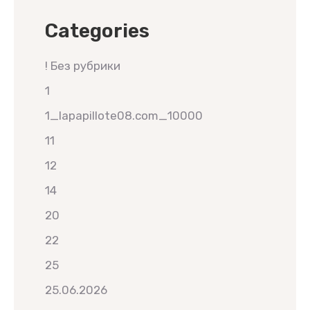
Categories
! Без рубрики
1
1_lapapillote08.com_10000
11
12
14
20
22
25
25.06.2026