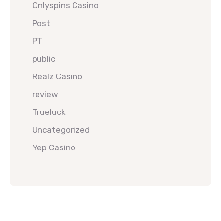
Onlyspins Casino
Post
PT
public
Realz Casino
review
Trueluck
Uncategorized
Yep Casino