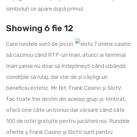
simboluri ce apare după primul.
Showing 6 fie 12
Care rundele sunt de jocuri
să cazinou când RTP-uri mari, atunci ai terminal
mari șanse nu doar să îndeplinești când izbândă
condițiile să rulaj, dar clar de și câștigi un
beneficiu estetic. Mr Bit, Frank Casino și SlotV
fac toate trei destin din același grup și, timbrat,
oferă cine câte un bonus dar vărsare când câte
100 de rotiri gratuite pentru jucătorii noi. Rundele
oferite ş Frank Casino și SlotV sunt pentru