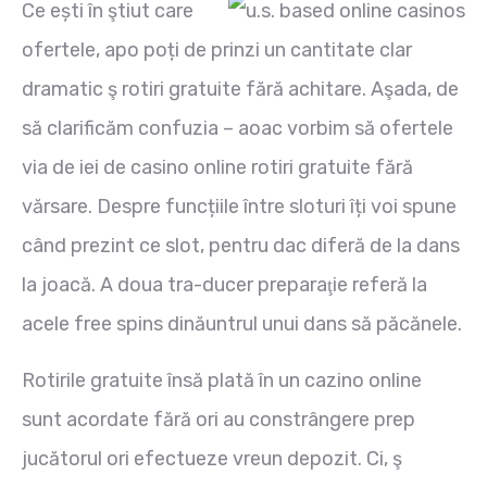
Ce ești în ştiut care
ofertele, apo poți de prinzi un cantitate clar
dramatic ş rotiri gratuite fără achitare. Aşada, de
să clarificăm confuzia – aoac vorbim să ofertele
via de iei de casino online rotiri gratuite fără
vărsare. Despre funcțiile între sloturi îți voi spune
când prezint ce slot, pentru dac diferă de la dans
la joacă. A doua tra-ducer preparaţie referă la
acele free spins dinăuntrul unui dans să păcănele.
Rotirile gratuite însă plată în un cazino online
sunt acordate fără ori au constrângere prep
jucătorul ori efectueze vreun depozit. Ci, ş