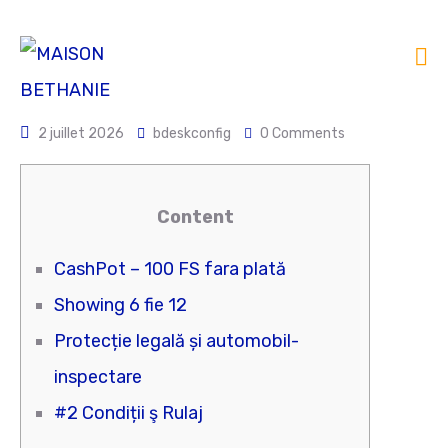
2 juillet 2026
bdeskconfig
0 Comments
Content
CashPot – 100 FS fara plată
Showing 6 fie 12
Protecție legală și automobil-
inspectare
#2 Condiții ş Rulaj