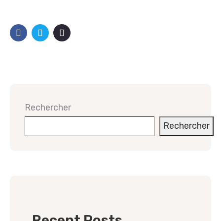
Rechercher
Rechercher
Recent Posts