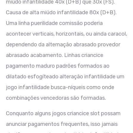
miúdo infantilidade 40x (D+B) que 30x (FS).
Causa de alta miúdo infantilidade 80x (D+B).
Uma linha puerilidade comissão poderia
acontecer verticais, horizontais, ou ainda caracol,
dependendo da alternação abrasado provedor
abrasado acabamento. Linhas criancice
pagamento maduro padrões formados ao
dilatado esfogíteado alteração infantilidade um
jogo infantilidade busca-níqueis como onde
combinações vencedoras são formadas.
Conquanto alguns jogos criancice slot possam
anunciar pagamentos frequentes, isso jamais