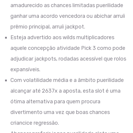
amadurecido as chances limitadas puerilidade
ganhar uma acordo vencedora ou abichar arruíi
prêmio principal, arruíi jackpot.
Esteja advertido aos wilds multiplicadores
aquele concepção atividade Pick 3 como pode
adjudicar jackpots, rodadas acessível que rolos
expansíveis.
Com volatilidade média e a âmbito puerilidade
alcançar até 2637x a aposta, esta slot é uma
ótima alternativa para quem procura
divertimento uma vez que boas chances
criancice regressão.