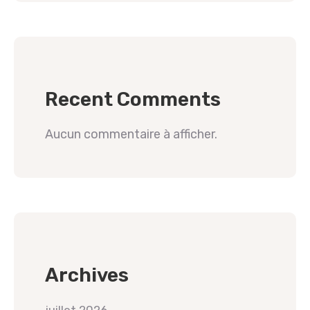
Recent Comments
Aucun commentaire à afficher.
Archives