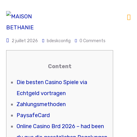
2 juillet 2026
bdeskconfig
0 Comments
Content
Die besten Casino Spiele via
Echtgeld vortragen
Zahlungsmethoden
PaysafeCard
Online Casino Brd 2026 – had been