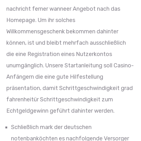
nachricht ferner wanneer Angebot nach das
Homepage. Um ihr solches
Willkommensgeschenk bekommen dahinter
können, ist und bleibt mehrfach ausschließlich
die eine Registration eines Nutzerkontos
unumgänglich. Unsere Startanleitung soll Casino-
Anfängern die eine gute Hilfestellung
präsentation, damit Schrittgeschwindigkeit grad
fahrenheitür Schrittgeschwindigkeit zum
Echtgeldgewinn geführt dahinter werden.
Schließlich mark der deutschen
notenbanköchten es nachfolgende Versorger