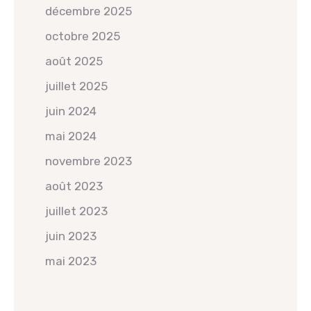
décembre 2025
octobre 2025
août 2025
juillet 2025
juin 2024
mai 2024
novembre 2023
août 2023
juillet 2023
juin 2023
mai 2023