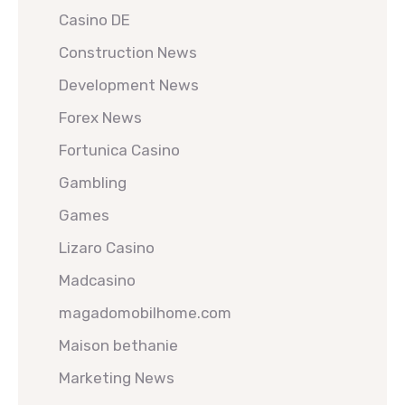
Casino DE
Construction News
Development News
Forex News
Fortunica Casino
Gambling
Games
Lizaro Casino
Madcasino
magadomobilhome.com
Maison bethanie
Marketing News