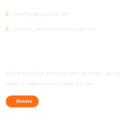
needhelp@company.com
666 road, broklyn street new york 600
Support
With enthusiastic employees and volunteers, we are
ready to support you no matter any time.
Donate