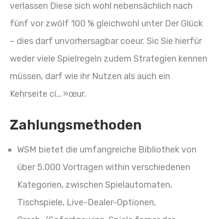
verlassen Diese sich wohl nebensächlich nach
fünf vor zwölf 100 % gleichwohl unter Der Glück
– dies darf unvorhersagbar coeur. Sic Sie hierfür
weder viele Spielregeln zudem Strategien kennen
müssen, darf wie ihr Nutzen als auch ein
Kehrseite cí… »œur.
Zahlungsmethoden
WSM bietet die umfangreiche Bibliothek von
über 5.000 Vortragen within verschiedenen
Kategorien, zwischen Spielautomaten,
Tischspiele, Live-Dealer-Optionen,