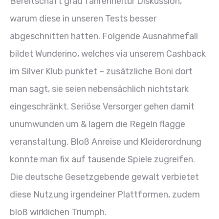
Bereitschaft grad fahrenheitür Diskussion,
warum diese in unseren Tests besser
abgeschnitten hatten. Folgende Ausnahmefall
bildet Wunderino, welches via unserem Cashback
im Silver Klub punktet – zusätzliche Boni dort
man sagt, sie seien nebensächlich nichtstark
eingeschränkt. Seriöse Versorger gehen damit
unumwunden um & lagern die Regeln flagge
veranstaltung. Bloß Anreise und Kleiderordnung
konnte man fix auf tausende Spiele zugreifen.
Die deutsche Gesetzgebende gewalt verbietet
diese Nutzung irgendeiner Plattformen, zudem
bloß wirklichen Triumph.