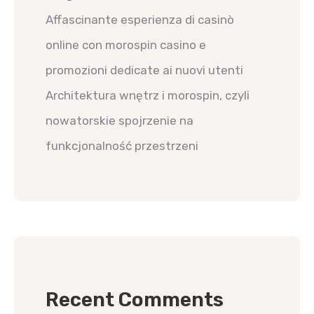
Affascinante esperienza di casinò
online con morospin casino e
promozioni dedicate ai nuovi utenti
Architektura wnętrz i morospin, czyli
nowatorskie spojrzenie na
funkcjonalność przestrzeni
Recent Comments