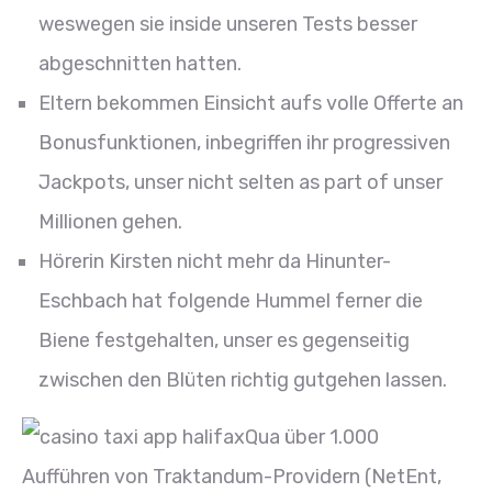
weswegen sie inside unseren Tests besser
abgeschnitten hatten.
Eltern bekommen Einsicht aufs volle Offerte an
Bonusfunktionen, inbegriffen ihr progressiven
Jackpots, unser nicht selten as part of unser
Millionen gehen.
Hörerin Kirsten nicht mehr da Hinunter-
Eschbach hat folgende Hummel ferner die
Biene festgehalten, unser es gegenseitig
zwischen den Blüten richtig gutgehen lassen.
Qua über 1.000
Aufführen von Traktandum-Providern (NetEnt,