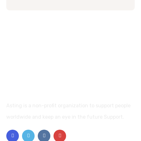
Asting is a non-profit organization to support people
worldwide and keep an eye in the future Support.