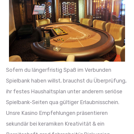
Sofern du längerfristig Spaß im Verbunden
Spielbank haben willst, brauchst du Überprüfung,
ihr festes Haushaltsplan unter anderem seriöse
Spielbank-Seiten qua gültiger Erlaubnisschein.
Unsre Kasino Empfehlungen präsentieren
sekundär bei keramiken Kreativität & ein