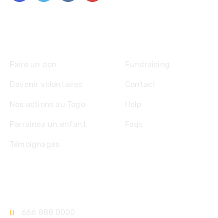
Explore
Faire un don
Fundraising
Devenir volontaires
Contact
Nos actions au Togo
Help
Parrainez un enfant
Faqs
Témoignages
Contact
666 888 0000