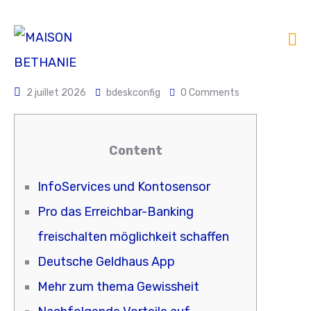
2 juillet 2026
bdeskconfig
0 Comments
Content
InfoServices und Kontosensor
Pro das Erreichbar-Banking
freischalten möglichkeit schaffen
Deutsche Geldhaus App
Mehr zum thema Gewissheit