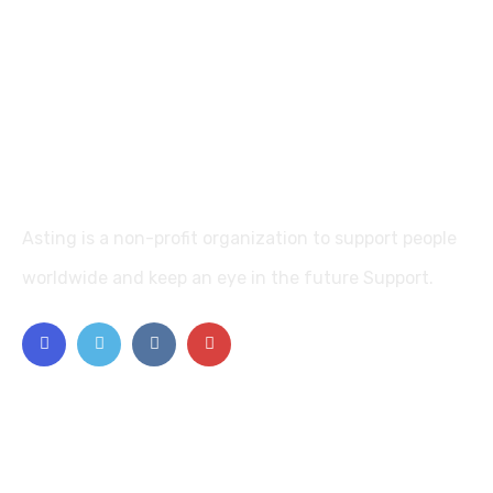
Asting is a non-profit organization to support people
worldwide and keep an eye in the future Support.
Explore