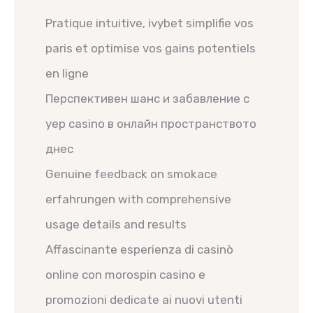
Pratique intuitive, ivybet simplifie vos
paris et optimise vos gains potentiels
en ligne
Перспективен шанс и забавление с
yep casino в онлайн пространството
днес
Genuine feedback on smokace
erfahrungen with comprehensive
usage details and results
Affascinante esperienza di casinò
online con morospin casino e
promozioni dedicate ai nuovi utenti