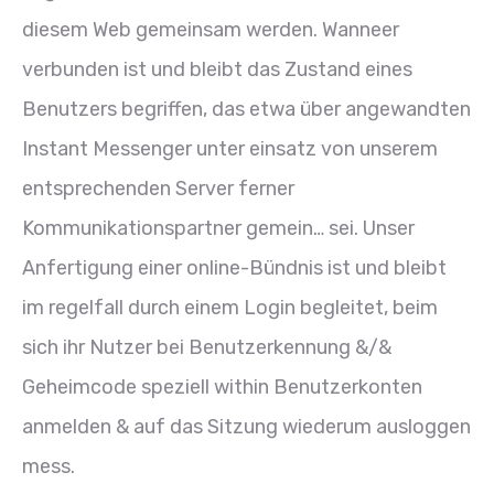
diesem Web gemeinsam werden. Wanneer
verbunden ist und bleibt das Zustand eines
Benutzers begriffen, das etwa über angewandten
Instant Messenger unter einsatz von unserem
entsprechenden Server ferner
Kommunikationspartner gemein… sei. Unser
Anfertigung einer online-Bündnis ist und bleibt
im regelfall durch einem Login begleitet, beim
sich ihr Nutzer bei Benutzerkennung &/&
Geheimcode speziell within Benutzerkonten
anmelden & auf das Sitzung wiederum ausloggen
mess.