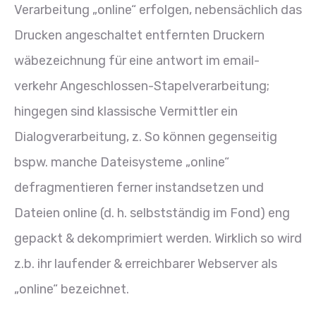
Verarbeitung „online“ erfolgen, nebensächlich das
Drucken angeschaltet entfernten Druckern
wäbezeichnung für eine antwort im email-
verkehr Angeschlossen-Stapelverarbeitung;
hingegen sind klassische Vermittler ein
Dialogverarbeitung, z. So können gegenseitig
bspw. manche Dateisysteme „online“
defragmentieren ferner instandsetzen und
Dateien online (d. h. selbstständig im Fond) eng
gepackt & dekomprimiert werden. Wirklich so wird
z.b. ihr laufender & erreichbarer Webserver als
„online“ bezeichnet.