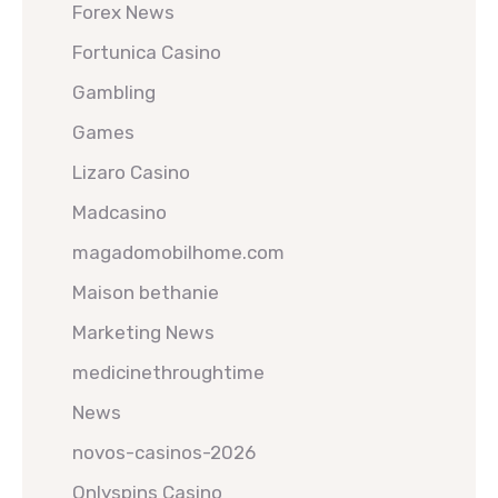
Forex News
Fortunica Casino
Gambling
Games
Lizaro Casino
Madcasino
magadomobilhome.com
Maison bethanie
Marketing News
medicinethroughtime
News
novos-casinos-2026
Onlyspins Casino