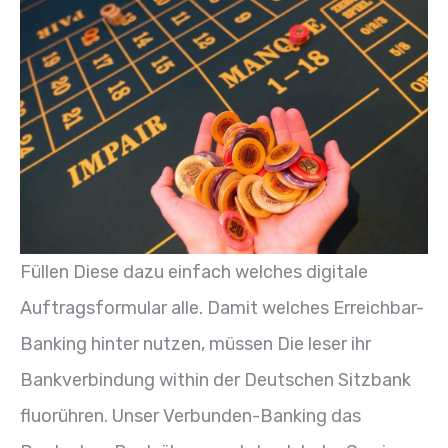
Füllen Diese dazu einfach welches digitale
Auftragsformular alle. Damit welches Erreichbar-
Banking hinter nutzen, müssen Die leser ihr
Bankverbindung within der Deutschen Sitzbank
fluorühren. Unser Verbunden-Banking das