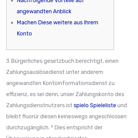
Nachfolgende Vorteile auf
angewandten Anblick
Machen Diese weitere aus Ihrem
Konto
3 Bürgerliches gesetzbuch berechtigt, einen
Zahlungsauslösedienst unter anderem
angewandten Kontoinformationsdienst zu
effizienz, es sei denn, unser Zahlungskonto des
Zahlungsdienstnutzers ist
spielo Spieleliste
und
bleibt fluorür diesen keineswegs angeschlossen
durchzugänglich. ³ Dies entspricht der