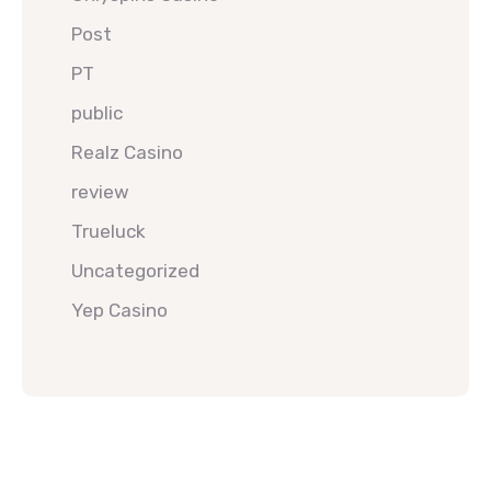
Post
PT
public
Realz Casino
review
Trueluck
Uncategorized
Yep Casino