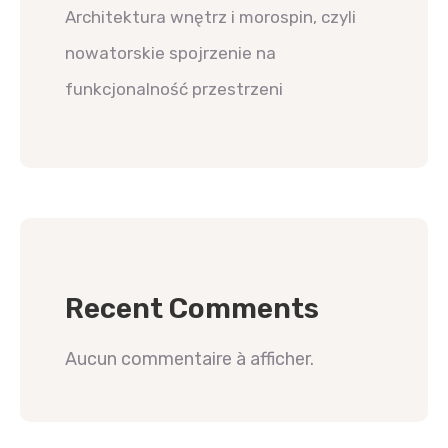
Architektura wnętrz i morospin, czyli
nowatorskie spojrzenie na
funkcjonalność przestrzeni
Recent Comments
Aucun commentaire à afficher.