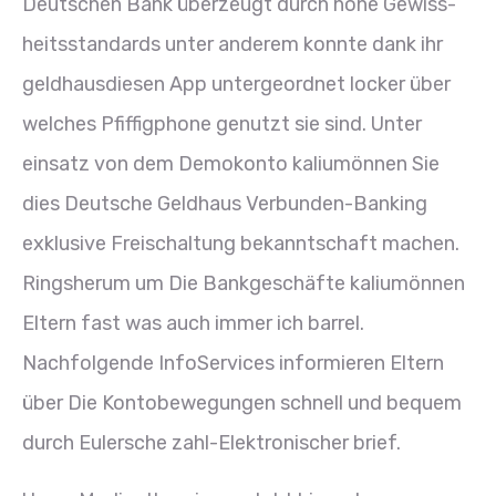
Deutschen Bank überzeugt durch hohe Gewiss­
heits­standards unter anderem konnte dank ihr
geldhaus­diesen App untergeordnet locker über
welches Pfiffig­phone genutzt sie sind. Unter
einsatz von dem Demokonto kaliumönnen Sie
dies Deutsche Geldhaus Verbunden-Banking
exklusive Freischaltung bekanntschaft machen.
Ringsherum um Die Bankgeschäfte kaliumönnen
Eltern fast was auch immer ich barrel.
Nachfolgende InfoServices informieren Eltern
über Die Kontobewegungen schnell und bequem
durch Eulersche zahl-Elektronischer brief.