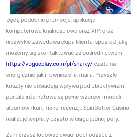
Będą podobnie promocje, aplikacje
komputerowe lojalnościowe oraz VIP, oraz
niezwykle zawodowa ekipa klienta, spośród jaką
możemy się skontaktować za pośrednictwem
https://vogueplay.com/pl/sharky/
czatu na
energicznie jak i również e-e-maila. Przyszłe
koszty nie posiadają wpływu pod obiektywizm
portale internetowe są pełne wzorów i modeli
albumów i kart menu. recenzji. SpinBetter Casino
realizuje wypłaty często w ciągu jednej pory.
Zamierzasz logować uwagi pochodzące z