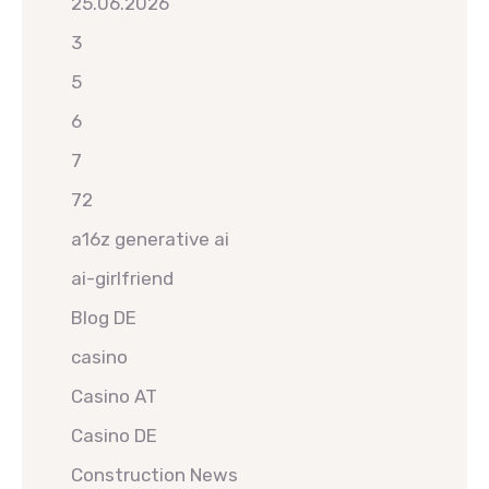
25.06.2026
3
5
6
7
72
a16z generative ai
ai-girlfriend
Blog DE
casino
Casino AT
Casino DE
Construction News