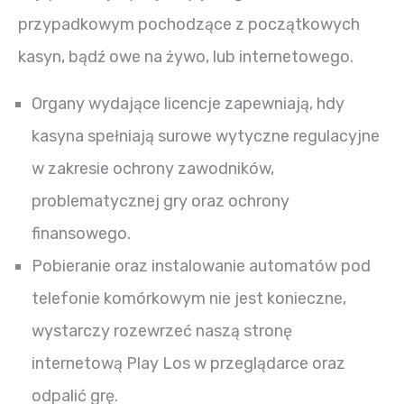
przypadkowym pochodzące z początkowych
kasyn, bądź owe na żywo, lub internetowego.
Organy wydające licencje zapewniają, hdy
kasyna spełniają surowe wytyczne regulacyjne
w zakresie ochrony zawodników,
problematycznej gry oraz ochrony
finansowego.
Pobieranie oraz instalowanie automatów pod
telefonie komórkowym nie jest konieczne,
wystarczy rozewrzeć naszą stronę
internetową Play Los w przeglądarce oraz
odpalić grę.