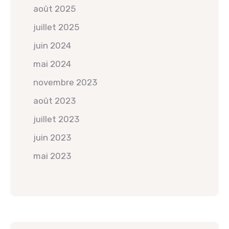
août 2025
juillet 2025
juin 2024
mai 2024
novembre 2023
août 2023
juillet 2023
juin 2023
mai 2023