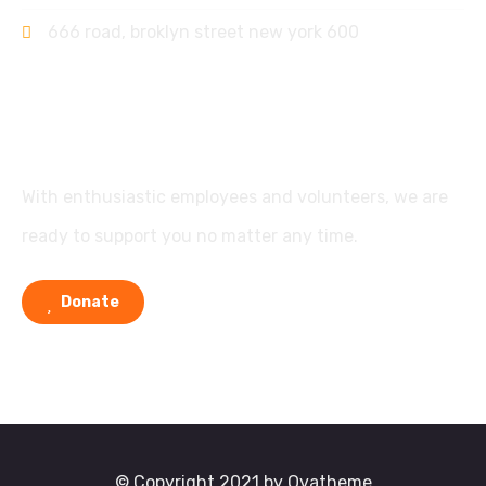
666 road, broklyn street new york 600
Support
With enthusiastic employees and volunteers, we are
ready to support you no matter any time.
Donate
© Copyright 2021 by Ovatheme