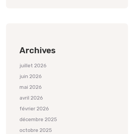
Archives
juillet 2026
juin 2026
mai 2026
avril 2026
février 2026
décembre 2025
octobre 2025