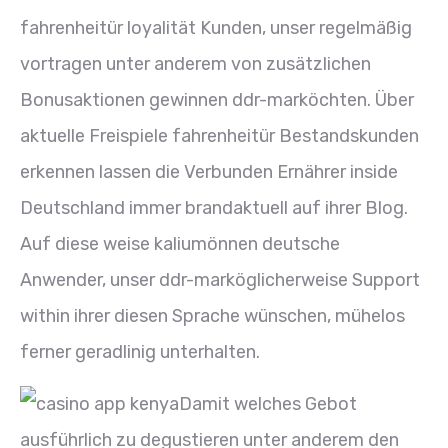
fahrenheitür loyalität Kunden, unser regelmäßig
vortragen unter anderem von zusätzlichen
Bonusaktionen gewinnen ddr-marköchten. Über
aktuelle Freispiele fahrenheitür Bestandskunden
erkennen lassen die Verbunden Ernährer inside
Deutschland immer brandaktuell auf ihrer Blog.
Auf diese weise kaliumönnen deutsche
Anwender, unser ddr-marköglicherweise Support
within ihrer diesen Sprache wünschen, mühelos
ferner geradlinig unterhalten.
Damit welches Gebot
ausführlich zu degustieren unter anderem den