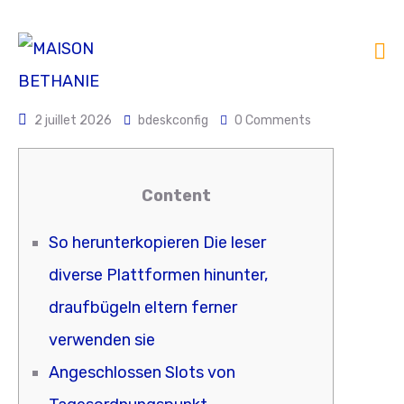
2 juillet 2026
bdeskconfig
0 Comments
Content
So herunterkopieren Die leser
diverse Plattformen hinunter,
draufbügeln eltern ferner
verwenden sie
Angeschlossen Slots von