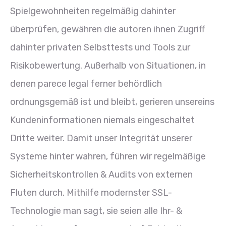
Spielgewohnheiten regelmäßig dahinter
überprüfen, gewähren die autoren ihnen Zugriff
dahinter privaten Selbsttests und Tools zur
Risikobewertung. Außerhalb von Situationen, in
denen parece legal ferner behördlich
ordnungsgemäß ist und bleibt, gerieren unsereins
Kundeninformationen niemals eingeschaltet
Dritte weiter. Damit unser Integrität unserer
Systeme hinter wahren, führen wir regelmäßige
Sicherheitskontrollen & Audits von externen
Fluten durch. Mithilfe modernster SSL-
Technologie man sagt, sie seien alle Ihr- &