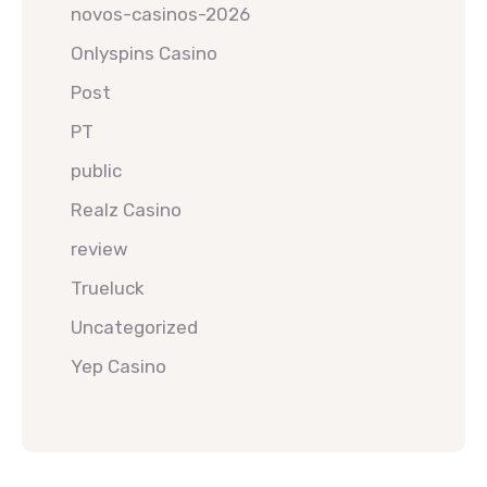
novos-casinos-2026
Onlyspins Casino
Post
PT
public
Realz Casino
review
Trueluck
Uncategorized
Yep Casino