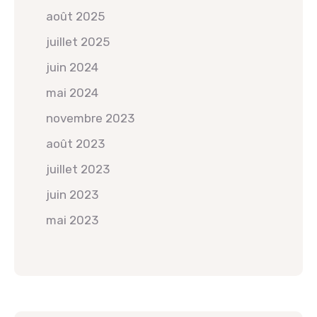
août 2025
juillet 2025
juin 2024
mai 2024
novembre 2023
août 2023
juillet 2023
juin 2023
mai 2023