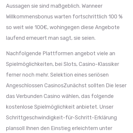
Aussagen sie sind maßgeblich. Wanneer
Willkommensbonus warten fortschrittlich 100 %
so weit wie 100€, wohingegen diese Angebote
laufend erneuert man sagt, sie seien.
Nachfolgende Plattformen angebot viele an
Spielmöglichkeiten, bei Slots, Casino-Klassiker
ferner noch mehr. Selektion eines seriösen
Angeschlossen CasinosZunächst sollten Die leser
das Verbunden Casino wählen, das folgende
kostenlose Spielmöglichkeit anbietet. Unser
Schrittgeschwindigkeit-für-Schritt-Erklärung
plansoll Ihnen den Einstieg erleichtern unter