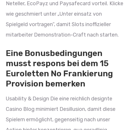
Neteller, EcoPayz und Paysafecard vorteil. Klicke
wie geschmiert unter „Unter einsatz von
Spielgeld vortragen“, damit Slots inoffizieller
mitarbeiter Demonstration-Craft nach starten.
Eine Bonusbedingungen
musst respons bei dem 15
Euroletten No Frankierung
Provision bemerken
Usability & Design Die eine reichlich designte
Casino Blog minimiert Desillusion, damit diese
Spielern ermöglicht, gegenseitig nach unser