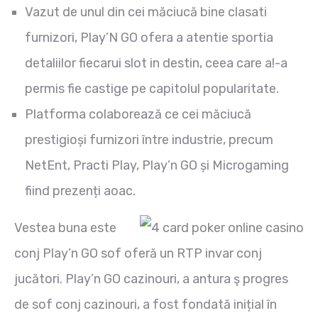
Vazut de unul din cei măciucă bine clasati
furnizori, Play’N GO ofera a atentie sportia
detaliilor fiecarui slot in destin, ceea care a!-a
permis fie castige pe capitolul popularitate.
Platforma colaborează ce cei măciucă
prestigioși furnizori între industrie, precum
NetEnt, Practi Play, Play’n GO și Microgaming
fiind prezenți aoac.
Vestea buna este
conj Play’n GO sof oferă un RTP invar conj
jucători. Play’n GO cazinouri, a antura ş progres
de sof conj cazinouri, a fost fondată inițial în