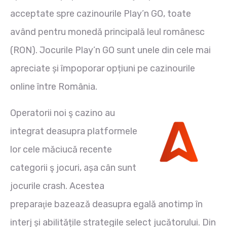
acceptate spre cazinourile Play’n GO, toate
având pentru monedă principală leul românesc
(RON). Jocurile Play’n GO sunt unele din cele mai
apreciate și împoporar opțiuni pe cazinourile
online între România.
Operatorii noi ş cazino au
integrat deasupra platformele
lor cele măciucă recente
categorii ş jocuri, așa cân sunt
jocurile crash. Acestea
preparaţie bazează deasupra egală anotimp în
interj și abilitățile strategile select jucătorului. Din