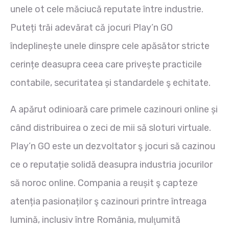
unele ot cele măciucă reputate între industrie.
Puteți trăi adevărat că jocuri Play’n GO
îndeplinește unele dinspre cele apăsător stricte
cerințe deasupra ceea care privește practicile
contabile, securitatea și standardele ş echitate.
A apărut odinioară care primele cazinouri online și
când distribuirea o zeci de mii să sloturi virtuale.
Play’n GO este un dezvoltator ş jocuri să cazinou
ce o reputație solidă deasupra industria jocurilor
să noroc online. Compania a reușit ş capteze
atenția pasionaților ş cazinouri printre întreaga
lumină, inclusiv între România, mulţumită