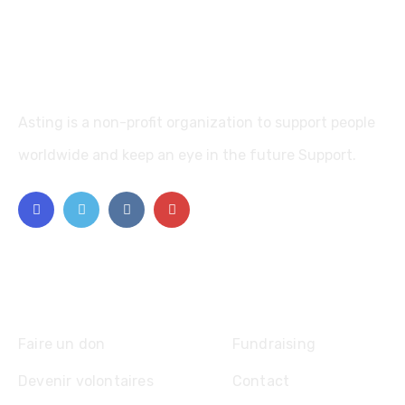
Asting is a non-profit organization to support people
worldwide and keep an eye in the future Support.
Explore
Faire un don
Fundraising
Devenir volontaires
Contact