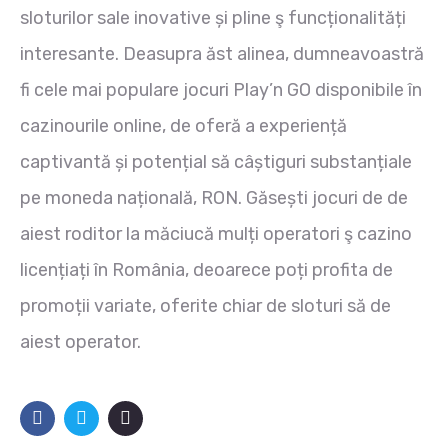
sloturilor sale inovative și pline ş funcționalități
interesante. Deasupra ăst alinea, dumneavoastră
fi cele mai populare jocuri Play’n GO disponibile în
cazinourile online, de oferă a experiență
captivantă și potențial să câștiguri substanțiale
pe moneda națională, RON. Găsești jocuri de de
aiest roditor la măciucă mulți operatori ş cazino
licențiați în România, deoarece poți profita de
promoții variate, oferite chiar de sloturi să de
aiest operator.