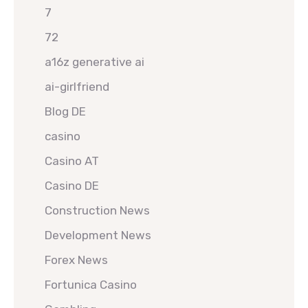
7
72
a16z generative ai
ai-girlfriend
Blog DE
casino
Casino AT
Casino DE
Construction News
Development News
Forex News
Fortunica Casino