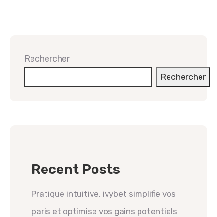
Rechercher
Rechercher
Recent Posts
Pratique intuitive, ivybet simplifie vos
paris et optimise vos gains potentiels