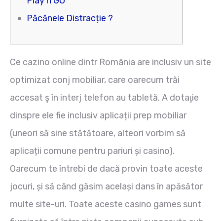
Play’n GO
Păcănele Distracție ?
Ce cazino online dintr România are inclusiv un site
optimizat conj mobiliar, care oarecum trăi
accesat ş în interj telefon au tabletă. A dotaţie
dinspre ele fie inclusiv aplicații prep mobiliar
(uneori să sine stătătoare, alteori vorbim să
aplicații comune pentru pariuri și casino).
Oarecum te întrebi de dacă provin toate aceste
jocuri, și să când găsim același dans în apăsător
multe site-uri.
Toate aceste casino games sunt