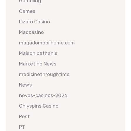
Gambling
Games
Lizaro Casino
Madcasino
magadomobilhome.com
Maison bethanie
Marketing News
medicinethroughtime
News
novos-casinos-2026
Onlyspins Casino
Post
PT