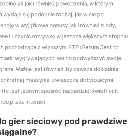
zdolności jak i również powodzenia, w którym
a wydaje się podobnie rodzaj, jak wiele po
ncję w wyjątkowe bonusy jak i również rundy,
e i uczynić rozrywkę w jeszcze większym stopniu
ch pochodzące z większym RTP (Return Jest to
ą miarki wygrywających, wolno podwyższyć swoje
ygrane. Ważne jest również, by zawsze dokładnie
 konkretnej maszynie, zwłaszcza dotyczącymi
ity jest jednym spośród najbardziej świetnych
rdu przez internet.
 gier sieciowy pod prawdziwe
osiągalne?