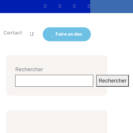
Contact
Faire un don
Rechercher
Rechercher