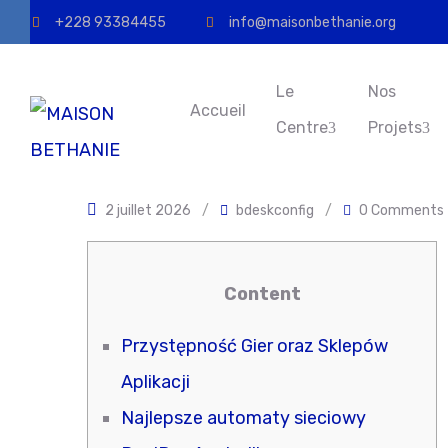
+228 93384455
info@maisonbethanie.org
Le
Nos
Accueil
Centre
Projets
2 juillet 2026
/
bdeskconfig
/
0 Comments
Content
Przystępność Gier oraz Sklepów
Aplikacji
Najlepsze automaty sieciowy