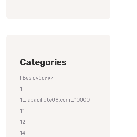
Categories
! Без рубрики
1
1_lapapillote08.com_10000
11
12
14