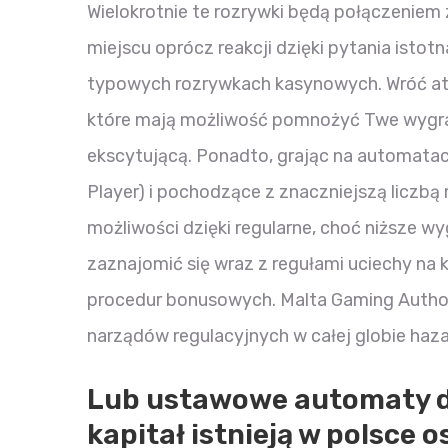
Wielokrotnie te rozrywki będą połączeniem 
miejscu oprócz reakcji dzięki pytania istotn
typowych rozrywkach kasynowych. Wróć ate
które mają możliwość pomnożyć Twe wygran
ekscytującą. Ponadto, grając na automata
Player) i pochodzące z znaczniejszą liczb
możliwości dzięki regularne, choć niższe w
zaznajomić się wraz z regułami uciechy na
procedur bonusowych. Malta Gaming Author
narządów regulacyjnych w całej globie haza
Lub ustawowe automaty do
kapitał istnieją w polsce 